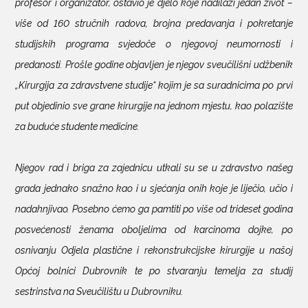
profesor i organizator, ostavio je djelo koje nadilazi jedan život –
više od 160 stručnih radova, brojna predavanja i pokretanje
studijskih programa svjedoče o njegovoj neumornosti i
predanosti. Prošle godine objavljen je njegov sveučilišni udžbenik
„Kirurgija za zdravstvene studije“ kojim je sa suradnicima po prvi
put objedinio sve grane kirurgije na jednom mjestu, kao polazište
za buduće studente medicine.
Njegov rad i briga za zajednicu utkali su se u zdravstvo našeg
grada jednako snažno kao i u sjećanja onih koje je liječio, učio i
nadahnjivao. Posebno ćemo ga pamtiti po više od trideset godina
posvećenosti ženama oboljelima od karcinoma dojke, po
osnivanju Odjela plastične i rekonstrukcijske kirurgije u našoj
Općoj bolnici Dubrovnik te po stvaranju temelja za studij
sestrinstva na Sveučilištu u Dubrovniku.