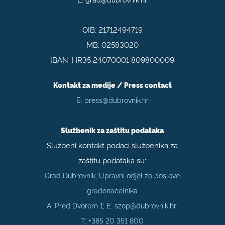
OIB: 21712494719
MB: 02583020
IBAN: HR35 24070001 809800009
Kontakt za medije / Press contact
E:
press@dubrovnik.hr
Službenik za zaštitu podataka
Službeni kontakt podaci službenika za
zaštitu podataka su:
Grad Dubrovnik, Upravni odjel za poslove
gradonačelnika
A: Pred Dvorom 1; E:
szop@dubrovnik.hr
;
T:
+385 20 351 800