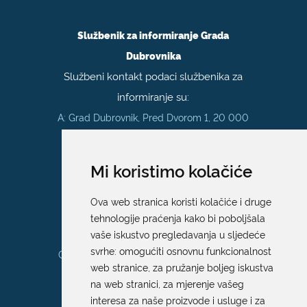
Službenik za informiranje Grada
Dubrovnika
Službeni kontakt podaci službenika za
informiranje su:
A: Grad Dubrovnik, Pred Dvorom 1, 20 000
Dubrovnik
E:
pristup.informacijama@dubrovnik.hr
Mi koristimo kolačiće
Pisarnica
Ova web stranica koristi kolačiće i druge
Ured 205; rad sa strankama za sva
tehnologije praćenja kako bi poboljšala
upravna tijela Grada Dubrovnika
vaše iskustvo pregledavanja u sljedeće
svrhe:
omogućiti osnovnu funkcionalnost
Gundulićeva poljana 10, 20000 Dubrovnik
web stranice
,
za pružanje boljeg iskustva
Radno vrijeme sa strankama:
na web stranici
,
za mjerenje vašeg
Ponedjeljak – Petak; 9.00 – 12.00 sati
interesa za naše proizvode i usluge i za