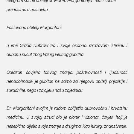
telegram sućuti obitelji dr. Marka Margaritonija. Tekst sućuti
prenosimo u nastavku:
Poštovana obitelji Margaritoni,
u ime Grada Dubrovnika i svoje osobno, izražavam iskrenu i
duboku sućut zbog Vašeg velikog gubitka.
Odlazak čovjeka takvog znanja, požrtvovnosti i ljudskosti
nenadoknadiv je gubitak ne samo za njegovu obitelj, prijatelje i
suradnike, nego i za cijelu našu zajednicu.
Dr. Margaritoni svojim je radom obilježio dubrovačku i hrvatsku
medicinu. U svojoj struci bio je pionir i vizionar, čovjek koji je
nesebično dijelio svoje znanje s drugima. Kao kirurg, znanstvenik,