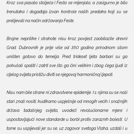
Kroz sva pasala stoljeća i Festa se mijenjala, a zasigurno je bilo
trenutaka i događaja izvan kontrole naših predaka koji su se
prelijevali na način održavanja Feste.
Brojne neprilike i strahote nisu kroz povijest zaobilazile drevni
Grad. Dubrovnik je prije više od 350 godina prirodnom silom
uništen gotovo do temelja. Pred trideset ljeta barbari su ga
pokušali spaliti i zatrti sve što ga čini velikim i zbog čega ljudi iz
cijelog svijeta pristižu diviti se njegovoj harmoničnoj ljepoti.
Nisu nam bile strane ni zdravstvene epidemije. I s njima su se naši
stari znali nositi, kudikamo uspješnije od mnogih većih i snažnijih
država tadašnjeg svijeta, uvodeći revolucionarne mjere i
uspostavljajući nove standarde u borbi protiv zaraznih bolesti. U
tome su uspijevali jer su se, uz zagovor svetoga Vlaha, uzdali i u