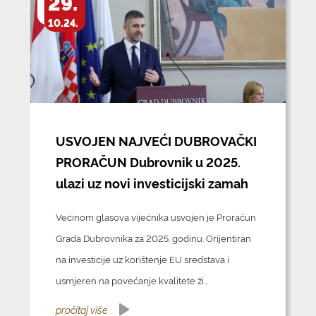
29.
10.24.
USVOJEN NAJVEĆI DUBROVAČKI
PRORAČUN Dubrovnik u 2025.
ulazi uz novi investicijski zamah
Većinom glasova vijećnika usvojen je Proračun
Grada Dubrovnika za 2025. godinu. Orijentiran
na investicije uz korištenje EU sredstava i
usmjeren na povećanje kvalitete ži...
pročitaj više