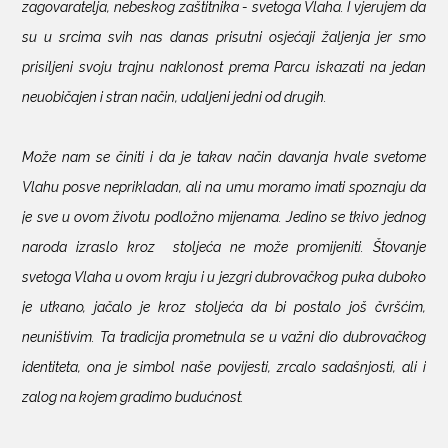
zagovaratelja, nebeskog zaštitnika - svetoga Vlaha. I vjerujem da
su u srcima svih nas danas prisutni osjećaji žaljenja jer smo
prisiljeni svoju trajnu naklonost prema Parcu iskazati na jedan
neuobičajen i stran način, udaljeni jedni od drugih.
Može nam se činiti i da je takav način davanja hvale svetome
Vlahu posve neprikladan, ali na umu moramo imati spoznaju da
je sve u ovom životu podložno mijenama. Jedino se tkivo jednog
naroda izraslo kroz
stoljeća ne može promijeniti. Štovanje
svetoga Vlaha u ovom kraju i u jezgri dubrovačkog puka duboko
je utkano, jačalo je kroz stoljeća da bi postalo još čvršćim,
neuništivim. Ta tradicija prometnula se u važni dio dubrovačkog
identiteta, ona je simbol naše povijesti, zrcalo sadašnjosti, ali i
zalog na kojem gradimo budućnost.