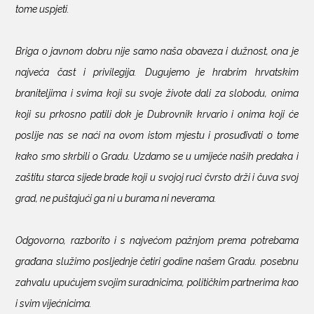
tome uspjeti.
Briga o javnom dobru nije samo naša obaveza i dužnost, ona je
najveća čast i privilegija. Dugujemo je hrabrim hrvatskim
braniteljima i svima koji su svoje živote dali za slobodu, onima
koji su prkosno patili dok je Dubrovnik krvario i onima koji će
poslije nas se naći na ovom istom mjestu i prosuđivati o tome
kako smo skrbili o Gradu. Uzdamo se u umijeće naših predaka i
zaštitu starca sijede brade koji u svojoj ruci čvrsto drži i čuva svoj
grad, ne puštajući ga ni u burama ni neverama.
Odgovorno, razborito i s najvećom pažnjom prema potrebama
građana služimo posljednje četiri godine našem Gradu. posebnu
zahvalu upućujem svojim suradnicima, političkim partnerima kao
i svim vijećnicima.