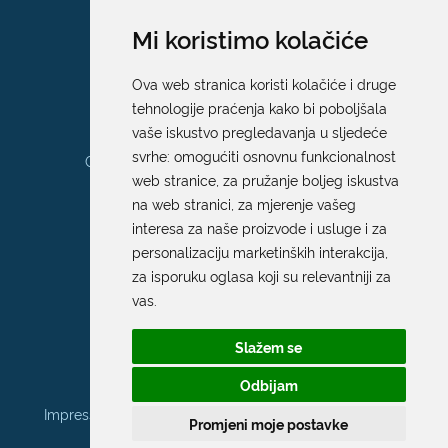
E:
pristup.informacijama@dubrovnik.hr
Mi koristimo kolačiće
Pisarnica
Ova web stranica koristi kolačiće i druge
Ured 205; rad sa strankama za sva
tehnologije praćenja kako bi poboljšala
upravna tijela Grada Dubrovnika
vaše iskustvo pregledavanja u sljedeće
svrhe:
omogućiti osnovnu funkcionalnost
Gundulićeva poljana 10, 20000 Dubrovnik
web stranice
,
za pružanje boljeg iskustva
Radno vrijeme sa strankama:
na web stranici
,
za mjerenje vašeg
Ponedjeljak – Petak; 9.00 – 12.00 sati
interesa za naše proizvode i usluge i za
T:
+385 20 351 879
personalizaciju marketinških interakcija
,
za isporuku oglasa koji su relevantniji za
vas
.
Poveznice
Slažem se
Arhiva
|
Arhiva - natječaji
Odbijam
Impressum
|
Politika privatnosti |
Pristupačnost mrežnih
Promjeni moje postavke
stranica