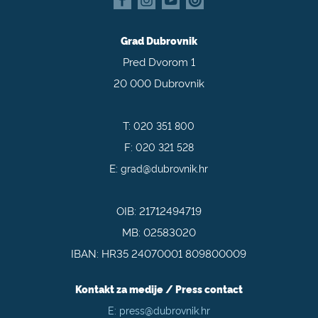
Grad Dubrovnik
Pred Dvorom 1
20 000 Dubrovnik
T:
020 351 800
F:
020 321 528
E:
grad@dubrovnik.hr
OIB: 21712494719
MB: 02583020
IBAN: HR35 24070001 809800009
Kontakt za medije / Press contact
E:
press@dubrovnik.hr