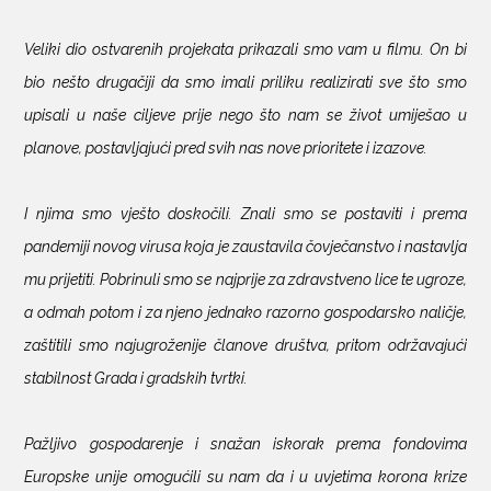
Veliki dio ostvarenih projekata prikazali smo vam u filmu. On bi
bio nešto drugačiji da smo imali priliku realizirati sve što smo
upisali u naše ciljeve prije nego što nam se život umiješao u
planove, postavljajući pred svih nas nove prioritete i izazove.
I njima smo vješto doskočili. Znali smo se postaviti i prema
pandemiji novog virusa koja je zaustavila čovječanstvo i nastavlja
mu prijetiti. Pobrinuli smo se najprije za zdravstveno lice te ugroze,
a odmah potom i za njeno jednako razorno gospodarsko naličje,
zaštitili smo najugroženije članove društva, pritom održavajući
stabilnost Grada i gradskih tvrtki.
Pažljivo gospodarenje i snažan iskorak prema fondovima
Europske unije omogućili su nam da i u uvjetima korona krize