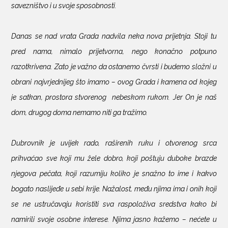
savezništvo i u svoje sposobnosti.
Danas se nad vrata Grada nadvila neka nova prijetnja. Stoji tu
pred nama, nimalo prijetvorna, nego konačno potpuno
razotkrivena. Zato je važno da ostanemo čvrsti i budemo složni u
obrani najvrjednijeg što imamo – ovog Grada i kamena od kojeg
je satkan, prostora stvorenog
nebeskom rukom. Jer On je naš
dom, drugog doma nemamo niti ga tražimo.
Dubrovnik je uvijek rado, raširenih ruku i otvorenog srca
prihvaćao sve koji mu žele dobro, koji poštuju duboke brazde
njegova pečata, koji razumiju koliko je snažno to ime i kakvo
bogato naslijeđe u sebi krije. Nažalost, među njima ima i onih koji
se ne ustručavaju koristiti sva raspoloživa sredstva kako bi
namirili svoje osobne interese. Njima jasno kažemo – nećete u