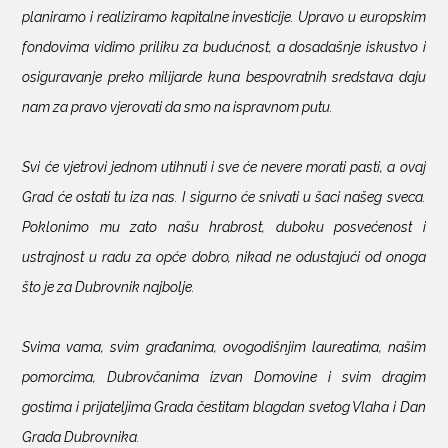
planiramo i realiziramo kapitalne investicije. Upravo u europskim
fondovima vidimo priliku za budućnost, a dosadašnje iskustvo i
osiguravanje preko milijarde kuna bespovratnih sredstava daju
nam za pravo vjerovati da smo na ispravnom putu.
Svi će vjetrovi jednom utihnuti i sve će nevere morati pasti, a ovaj
Grad će ostati tu iza nas. I sigurno će snivati u šaci našeg sveca.
Poklonimo mu zato našu hrabrost, duboku posvećenost i
ustrajnost u radu za opće dobro, nikad ne odustajući od onoga
što je za Dubrovnik najbolje.
Svima vama, svim građanima, ovogodišnjim laureatima, našim
pomorcima, Dubrovčanima izvan Domovine i svim dragim
gostima i prijateljima Grada čestitam blagdan svetog Vlaha i Dan
Grada Dubrovnika.