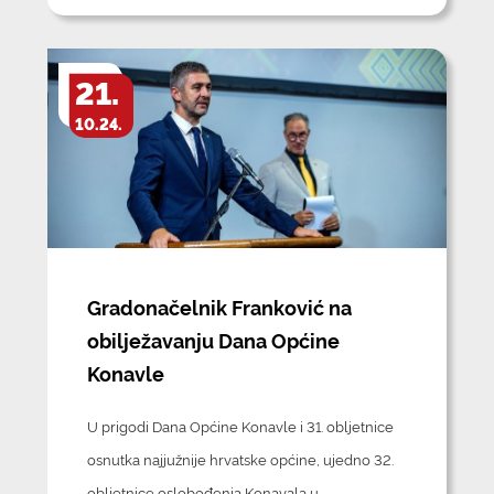
21.
10.24.
Gradonačelnik Franković na
obilježavanju Dana Općine
Konavle
U prigodi Dana Općine Konavle i 31. obljetnice
osnutka najjužnije hrvatske općine, ujedno 32.
obljetnice oslobođenja Konavala u