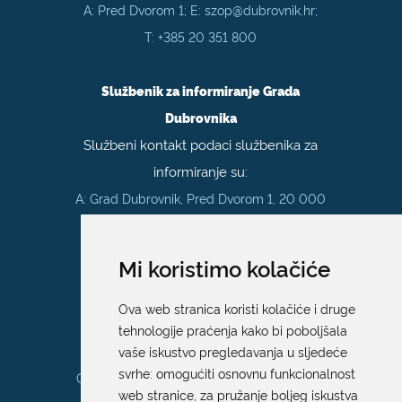
A: Pred Dvorom 1; E:
szop@dubrovnik.hr
;
T:
+385 20 351 800
Službenik za informiranje Grada
Dubrovnika
Službeni kontakt podaci službenika za
informiranje su:
A: Grad Dubrovnik, Pred Dvorom 1, 20 000
Dubrovnik
E:
pristup.informacijama@dubrovnik.hr
Mi koristimo kolačiće
Pisarnica
Ova web stranica koristi kolačiće i druge
Ured 205; rad sa strankama za sva
tehnologije praćenja kako bi poboljšala
upravna tijela Grada Dubrovnika
vaše iskustvo pregledavanja u sljedeće
svrhe:
omogućiti osnovnu funkcionalnost
Gundulićeva poljana 10, 20000 Dubrovnik
web stranice
,
za pružanje boljeg iskustva