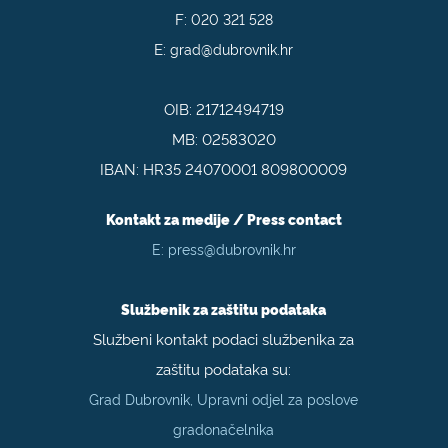
F:
020 321 528
E:
grad@dubrovnik.hr
OIB: 21712494719
MB: 02583020
IBAN: HR35 24070001 809800009
Kontakt za medije / Press contact
E:
press@dubrovnik.hr
Službenik za zaštitu podataka
Službeni kontakt podaci službenika za
zaštitu podataka su:
Grad Dubrovnik, Upravni odjel za poslove
gradonačelnika