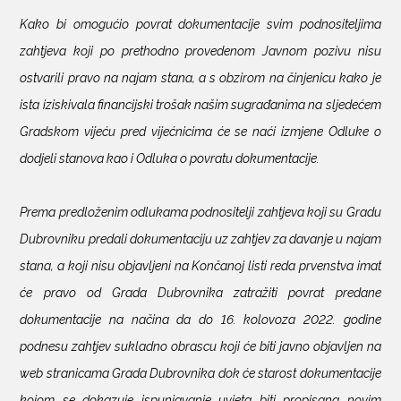
Kako bi omogućio povrat dokumentacije svim podnositeljima
zahtjeva koji po prethodno provedenom Javnom pozivu nisu
ostvarili pravo na najam stana, a s obzirom na činjenicu kako je
ista iziskivala financijski trošak našim sugrađanima na sljedećem
Gradskom vijeću pred vijećnicima će se naći izmjene Odluke o
dodjeli stanova kao i Odluka o povratu dokumentacije.
Prema predloženim odlukama podnositelji zahtjeva koji su Gradu
Dubrovniku predali dokumentaciju uz zahtjev za davanje u najam
stana, a koji nisu objavljeni na Končanoj listi reda prvenstva imat
će pravo od Grada Dubrovnika zatražiti povrat predane
dokumentacije na načina da do 16. kolovoza 2022. godine
podnesu zahtjev sukladno obrascu koji će biti javno objavljen na
web stranicama Grada Dubrovnika dok će starost dokumentacije
kojom se dokazuje ispunjavanje uvjeta biti propisana novim