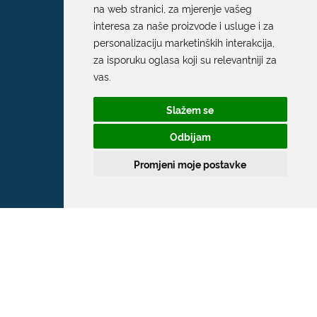
na web stranici
,
za mjerenje vašeg
interesa za naše proizvode i usluge i za
personalizaciju marketinških interakcija
,
za isporuku oglasa koji su relevantniji za
vas
.
Slažem se
Odbijam
Promjeni moje postavke
Grad Dubrovnik
Pred Dvorom 1
20 000 Dubrovnik
T:
020 351 800
F:
020 321 528
E:
grad@dubrovnik.hr