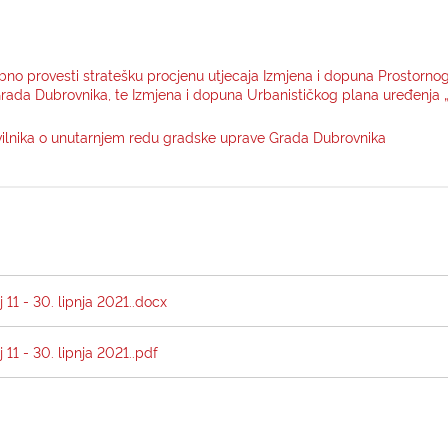
ebno provesti stratešku procjenu utjecaja Izmjena i dopuna Prostorno
ada Dubrovnika, te Izmjena i dopuna Urbanističkog plana uređenja „
vilnika o unutarnjem redu gradske uprave Grada Dubrovnika
 11 - 30. lipnja 2021..docx
11 - 30. lipnja 2021..pdf