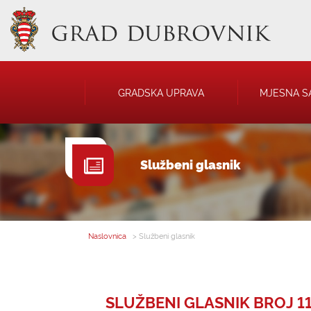
GRADSKA UPRAVA
MJESNA S
GRADONAČELNIK
NATJEČAJI
Službeni glasnik
GRADSKO VIJEĆE
JAVNA OBJAVA
UPRAVNA TIJELA
USTANOVE
SAVJET MLADIH
KOMUNALNA I
DRUŠTVA
Naslovnica
> Službeni glasnik
SLUŽBENI GLASNIK BROJ 11. 