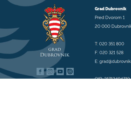
Grad Dubrovnik
Pred Dvorom 1
20 000 Dubrovni
T:
020 351 800
F:
020 321 528
E:
grad@dubrovnik
OIB: 21712494719
MB: 02583020
IBAN: HR35 240
809800009