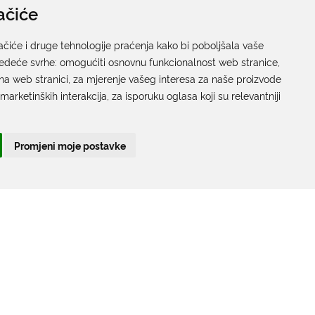
ačiće
Pisarnica
Ured 205; rad sa strankama za sva upravna tijela
ačiće i druge tehnologije praćenja kako bi poboljšala vaše
jedeće svrhe:
Grada Dubrovnika
omogućiti osnovnu funkcionalnost web stranice
,
na web stranici
,
za mjerenje vašeg interesa za naše proizvode
Gundulićeva poljana 10, 20000 Dubrovnik
 marketinških interakcija
,
za isporuku oglasa koji su relevantniji
Radno vrijeme sa strankama:
Ponedjeljak – Petak; 9.00 – 12.00 sati
Promjeni moje postavke
T:
+385 20 351 879
Poveznice
Arhiva
|
Arhiva - natječaji