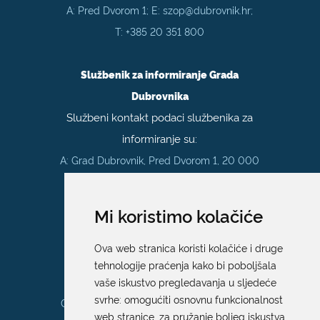
A: Pred Dvorom 1; E:
szop@dubrovnik.hr
;
T:
+385 20 351 800
Službenik za informiranje Grada
Dubrovnika
Službeni kontakt podaci službenika za
informiranje su:
A: Grad Dubrovnik, Pred Dvorom 1, 20 000
Dubrovnik
E:
pristup.informacijama@dubrovnik.hr
Mi koristimo kolačiće
Pisarnica
Ova web stranica koristi kolačiće i druge
Ured 205; rad sa strankama za sva
tehnologije praćenja kako bi poboljšala
upravna tijela Grada Dubrovnika
vaše iskustvo pregledavanja u sljedeće
svrhe:
omogućiti osnovnu funkcionalnost
Gundulićeva poljana 10, 20000 Dubrovnik
web stranice
,
za pružanje boljeg iskustva