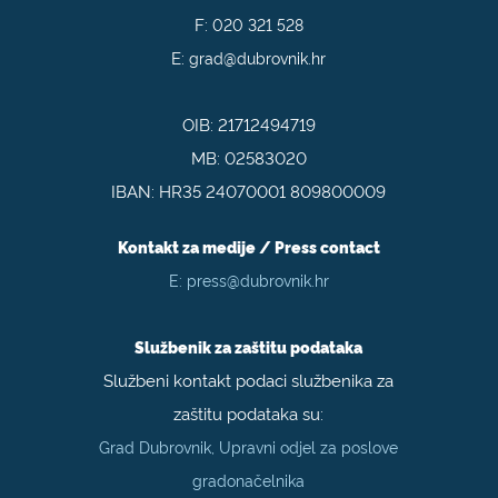
F:
020 321 528
E:
grad@dubrovnik.hr
OIB: 21712494719
MB: 02583020
IBAN: HR35 24070001 809800009
Kontakt za medije / Press contact
E:
press@dubrovnik.hr
Službenik za zaštitu podataka
Službeni kontakt podaci službenika za
zaštitu podataka su:
Grad Dubrovnik, Upravni odjel za poslove
gradonačelnika