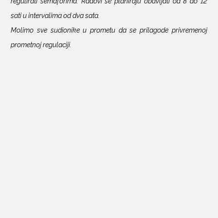
regulirati semaforima. Radovi se planiraju obavljati od 8 do 12
sati u intervalima od dva sata.
Molimo sve sudionike u prometu da se prilagode privremenoj
prometnoj regulaciji.