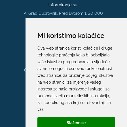
informiranje su:
A: Grad Dubrovnik, Pred Dvorom 1, 20 000
Dubrovnik
E:
pristup.informacijama@dubrovnik.hr
Mi koristimo kolačiće
Pisarnica
Ova web stranica koristi kolačiće i druge
Ured 205; rad sa strankama za sva
tehnologije praćenja kako bi poboljšala
upravna tijela Grada Dubrovnika
vaše iskustvo pregledavanja u sljedeće
svrhe:
omogućiti osnovnu funkcionalnost
Gundulićeva poljana 10, 20000 Dubrovnik
web stranice
,
za pružanje boljeg iskustva
Radno vrijeme sa strankama:
na web stranici
,
za mjerenje vašeg
Ponedjeljak – Petak; 9.00 – 12.00 sati
interesa za naše proizvode i usluge i za
T:
+385 20 351 879
personalizaciju marketinških interakcija
,
za isporuku oglasa koji su relevantniji za
vas
.
Poveznice
Slažem se