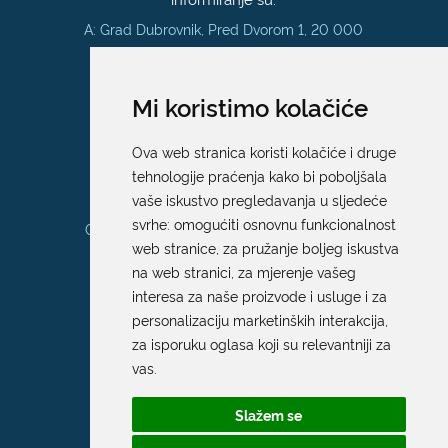
A: Grad Dubrovnik, Pred Dvorom 1, 20 000
Dubrovnik
E:
pristup.informacijama@dubrovnik.hr
Mi koristimo kolačiće
Pisarnica
Ova web stranica koristi kolačiće i druge
Ured 205; rad sa strankama za sva
tehnologije praćenja kako bi poboljšala
upravna tijela Grada Dubrovnika
vaše iskustvo pregledavanja u sljedeće
svrhe:
omogućiti osnovnu funkcionalnost
Gundulićeva poljana 10, 20000 Dubrovnik
web stranice
,
za pružanje boljeg iskustva
Radno vrijeme sa strankama:
na web stranici
,
za mjerenje vašeg
Ponedjeljak – Petak; 9.00 – 12.00 sati
interesa za naše proizvode i usluge i za
T:
+385 20 351 879
personalizaciju marketinških interakcija
,
za isporuku oglasa koji su relevantniji za
vas
.
Poveznice
Slažem se
Arhiva
|
Arhiva - natječaji