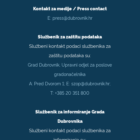
Kontakt za medije / Press contact
E:
press@dubrovnik.hr
Službenik za zaštitu podataka
Službeni kontakt podaci službenika za
zaštitu podataka su:
Grad Dubrovnik, Upravni odjel za poslove
gradonačelnika
A: Pred Dvorom 1; E:
szop@dubrovnik.hr
;
T:
+385 20 351 800
Službenik za informiranje Grada
Dubrovnika
Službeni kontakt podaci službenika za
informiranje su: