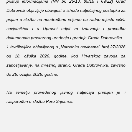
pristup informacijama (NN br. 25/13, 85/15 i 69/22) Grad
Dubrovnik objavljuje obavijest o ishodu natječajnog postupka za
KONTAKTI
prijam u službu na neodređeno vrijeme na radno mjesto viši/a
savjetnik/ca I u Upravni odjel za izdavanje i provedbu
dokumenata prostornog uređenja i gradnje Grada Dubrovnika –
1 izvršitelj/ica objavljenog u „Narodnim novinama“ broj 27/2026
od 18. ožujka 2026. godine, kod Hrvatskog zavoda za
zapošljavanje, na mrežnoj stranici Grada Dubrovnika, završno
do 26. ožujka 2026. godine.
Na temelju
provedenog javnog natječaja primljen je i
raspoređen u službu Pero Srijemse.