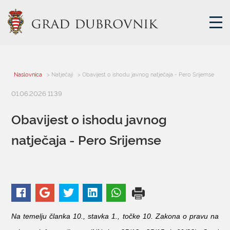
GRADSKA UPRAVA
Naslovnica
> Natječaji
> Obavijest o ishodu javnog natječaja - Pero Srijemse
01.06.2026 11:39
GRADONAČELNIK
MJESNA SAMOUPRAVA
Obavijest o ishodu javnog
GRADSKO VIJEĆE
natječaja - Pero Srijemse
UPRAVNA TIJELA
ZA GRAĐANE
SAVJET MLADIH
E-USLUGE
Na temelju članka 10., stavka 1., točke 10. Zakona o pravu na