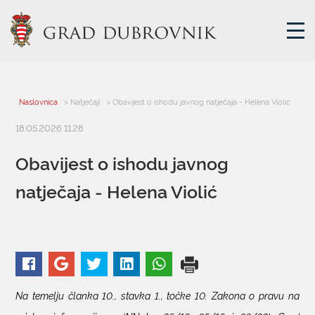
GRADSKA UPRAVA
Naslovnica
> Natječaji
> Obavijest o ishodu javnog natječaja - Helena Violić
18.05.2026 11:28
GRADONAČELNIK
MJESNA SAMOUPRAVA
Obavijest o ishodu javnog
GRADSKO VIJEĆE
natječaja - Helena Violić
UPRAVNA TIJELA
ZA GRAĐANE
SAVJET MLADIH
E-USLUGE
Na temelju članka 10., stavka 1., točke 10. Zakona o pravu na