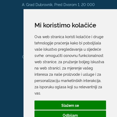
A: Grad Dubrovnik, Pred Dvorom 1, 20 000
Dubrovnik
E:
pristup.informacijama@dubrovnik.hr
Mi koristimo kolačiće
Pisarnica
Ova web stranica koristi kolačiće i druge
Ured 205; rad sa strankama za sva
tehnologije praćenja kako bi poboljšala
upravna tijela Grada Dubrovnika
vaše iskustvo pregledavanja u sljedeće
svrhe:
omogućiti osnovnu funkcionalnost
Gundulićeva poljana 10, 20000 Dubrovnik
web stranice
,
za pružanje boljeg iskustva
Radno vrijeme sa strankama:
na web stranici
,
za mjerenje vašeg
Ponedjeljak – Petak; 9.00 – 12.00 sati
interesa za naše proizvode i usluge i za
T:
+385 20 351 879
personalizaciju marketinških interakcija
,
za isporuku oglasa koji su relevantniji za
vas
.
Poveznice
Slažem se
Arhiva
|
Arhiva - natječaji
Odbijam