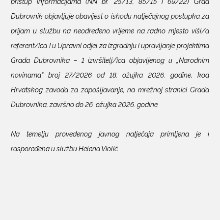
pristup informacijama (NN br. 25/13, 85/15 i 69/22) Grad
Dubrovnik objavljuje obavijest o ishodu natječajnog postupka za
KONTAKTI
prijam u službu na neodređeno vrijeme na radno mjesto viši/a
referent/ica I u Upravni odjel za izgradnju i upravljanje projektima
Grada Dubrovnika – 1 izvršitelj/ica objavljenog u „Narodnim
novinama“ broj 27/2026 od 18. ožujka 2026. godine, kod
Hrvatskog zavoda za zapošljavanje, na mrežnoj stranici Grada
Dubrovnika, završno do 26. ožujka 2026. godine.
Na temelju provedenog javnog natječaja primljena je i
raspoređena u službu Helena Violić.