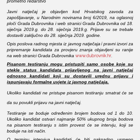
prometno redarstvo
Javni natječaj je objavljen kod Hrvatskog zavoda za
zapošljavanje, u Narodnim novinama broj 6/2019, na oglasnoj
ploči Grada Dubrovnika i web stranici Grada Dubrovnika od 18.
siječnja 2019.g. do 28. siječnja 2019.g. Prijave su se trebale
dostaviti zaključno do 28. siječnja 2019. godine.
i
Opis poslova radnog mjesta iz javnog natječaja
pravni izvori za
pripremanje kandidata za provjeru znanja objavljeni su ranije
www.dubrovnik.hr
na web stranici Grada Dubrovnika
.
Pisanom testiranju mogu pristupiti samo osobe koje su
stekle status kandidata prijavljenog na javni natječaj
odnosno kandidati koji su dostavili urednu prijavu i
ispunjavaju formalne uvjete iz javnog natječaja.
Ukoliko kandidati ne pristupe pisanom testiranju smatrat će se
da su povukli prijavu na javni natječaj.
Testiranje se boduje određenim brojem bodova od 1 do 10.
Ukoliko kandidat ostvari najmanje 50% ukupnog broja bodova
na pisanom testiranju s istim provest će se intervju, koji se
boduje na isti način.
O terminu intervjua kandidati će biti naknadno usmeno