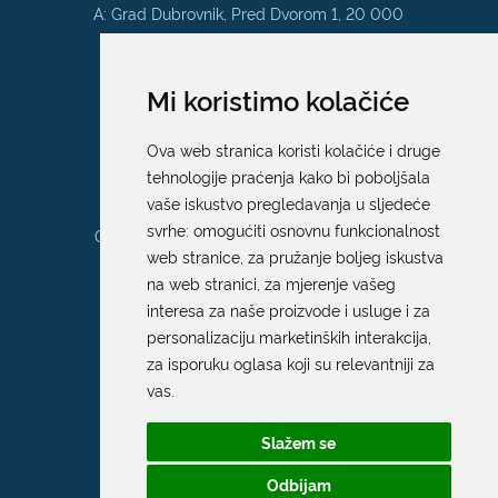
A: Grad Dubrovnik, Pred Dvorom 1, 20 000
Dubrovnik
E:
pristup.informacijama@dubrovnik.hr
Mi koristimo kolačiće
Pisarnica
Ova web stranica koristi kolačiće i druge
Ured 205; rad sa strankama za sva
tehnologije praćenja kako bi poboljšala
upravna tijela Grada Dubrovnika
vaše iskustvo pregledavanja u sljedeće
svrhe:
omogućiti osnovnu funkcionalnost
Gundulićeva poljana 10, 20000 Dubrovnik
web stranice
,
za pružanje boljeg iskustva
Radno vrijeme sa strankama:
na web stranici
,
za mjerenje vašeg
Ponedjeljak – Petak; 9.00 – 12.00 sati
interesa za naše proizvode i usluge i za
T:
+385 20 351 879
personalizaciju marketinških interakcija
,
za isporuku oglasa koji su relevantniji za
vas
.
Poveznice
Slažem se
Arhiva
|
Arhiva - natječaji
Odbijam