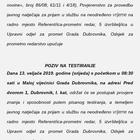
novine», broj 86/08, 61/11 i 4/18), Povjerenstvo za provedbu
vrijeme
javnog natječaja
za prijam u službu na neodređeno
na
radno mjesto Referent/ica-prometni redar, 5 izvršitelj/ica u
Upravni odjel za promet Grada Dubrovnika, Odsjek za
prometno redarstvo upućuje
POZIV
NA
TESTIRANJE
Dana 13. veljače 2019. godine (srijeda) s početkom u 08:30
sati u Maloj vijećnici Grada Dubrovnika, na adresi Pred
dvorom 1, Dubrovnik,
I. kat,
održat će se postupak provjere
znanja i sposobnosti putem pisanog testiranja, a temeljem
vrijeme
javnog natječaja za prijam u službu na neodređeno
na
radno mjesto Referent/ica-prometni redar, 5 izvršitelj/ica u
Upravni odjel za promet Grada Dubrovnika, Odsjek za