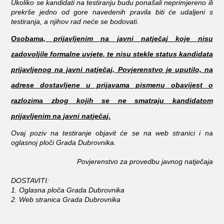
Ukoliko se kandidati na testiranju budu ponašali neprimjereno ili
prekrše jedno od gore navedenih pravila biti će udaljeni s
testiranja, a njihov rad neće se bodovati.
Osobama, prijavljenim na javni natječaj koje nisu
zadovoljile formalne uvjete, te nisu stekle status kandidata
prijavljenog na javni natječaj, Povjerenstvo je uputilo, na
adrese dostavljene u prijavama pismenu obavijest o
razlozima zbog kojih se ne smatraju kandidatom
prijavljenim na javni natječaj.
Ovaj poziv na testiranje objavit će se na web stranici i na
oglasnoj ploči Grada Dubrovnika.
Povjerenstvo za provedbu javnog natječaja
DOSTAVITI:
1. Oglasna ploča Grada Dubrovnika
2. Web stranica Grada Dubrovnika