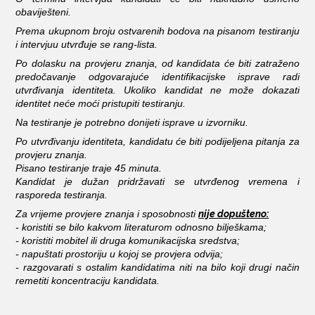
obaviješteni.
Prema ukupnom broju ostvarenih bodova na pisanom testiranju
i intervjuu utvrđuje se rang-lista.
Po dolasku na provjeru znanja, od kandidata će biti zatraženo
predočavanje odgovarajuće identifikacijske isprave radi
utvrđivanja identiteta. Ukoliko kandidat ne može dokazati
identitet neće moći pristupiti testiranju.
Na testiranje je potrebno donijeti isprave u izvorniku.
Po utvrđivanju identiteta, kandidatu će biti podijeljena pitanja za
provjeru znanja.
Pisano testiranje traje 45 minuta.
Kandidat je dužan pridržavati se utvrđenog vremena i
rasporeda testiranja.
nije dopušteno:
Za vrijeme provjere znanja i sposobnosti
- koristiti se bilo kakvom literaturom odnosno bilješkama;
- koristiti mobitel ili druga komunikacijska sredstva;
- napuštati prostoriju u kojoj se provjera odvija;
- razgovarati s ostalim kandidatima niti na bilo koji drugi način
remetiti koncentraciju kandidata.