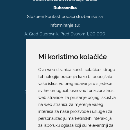
Dubrovnika
Službeni kontakt podaci službenika za
informiranje su:
A: Grad Dubrovnik, Pred Dvorom 1, 20 000
Dubrovnik
E:
pristup.informacijama@dubrovnik.hr
Mi koristimo kolačiće
Pisarnica
Ova web stranica koristi kolačiće i druge
Ured 205; rad sa strankama za sva
tehnologije praćenja kako bi poboljšala
upravna tijela Grada Dubrovnika
vaše iskustvo pregledavanja u sljedeće
svrhe:
omogućiti osnovnu funkcionalnost
Gundulićeva poljana 10, 20000 Dubrovnik
web stranice
,
za pružanje boljeg iskustva
Radno vrijeme sa strankama:
na web stranici
,
za mjerenje vašeg
Ponedjeljak – Petak; 9.00 – 12.00 sati
interesa za naše proizvode i usluge i za
T:
+385 20 351 879
personalizaciju marketinških interakcija
,
za isporuku oglasa koji su relevantniji za