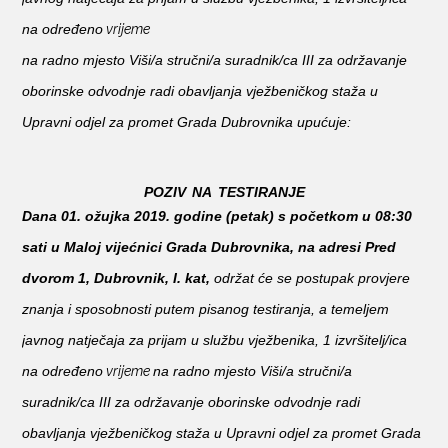
vrijeme
na određeno
na radno mjesto Viši/a stručni/a suradnik/ca III za održavanje
oborinske odvodnje radi obavljanja vježbeničkog staža u
Upravni odjel za promet Grada Dubrovnika upućuje:
POZIV
NA
TESTIRANJE
Dana 01. ožujka 2019. godine (petak) s početkom u 08:30
sati u Maloj vijećnici Grada Dubrovnika, na adresi Pred
dvorom 1, Dubrovnik,
I. kat,
održat će se postupak provjere
znanja i sposobnosti putem pisanog testiranja, a temeljem
javnog natječaja za prijam u službu vježbenika, 1 izvršitelj/ica
vrijeme
na određeno
na radno mjesto Viši/a stručni/a
suradnik/ca III za održavanje oborinske odvodnje radi
obavljanja vježbeničkog staža u Upravni odjel za promet Grada