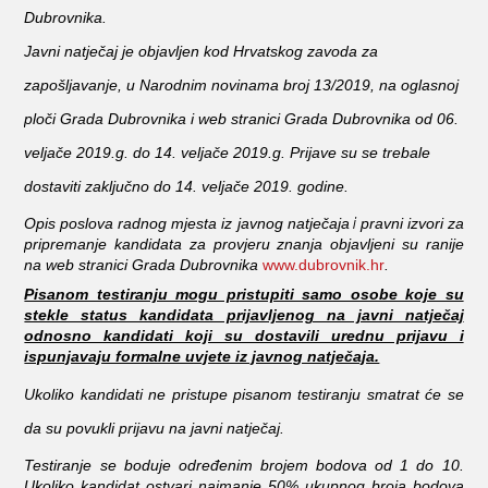
Dubrovnika.
Javni natječaj je objavljen kod Hrvatskog zavoda za
zapošljavanje, u Narodnim novinama broj 13/2019, na oglasnoj
ploči Grada Dubrovnika i web stranici Grada Dubrovnika od 06.
veljače 2019.g. do 14. veljače 2019.g. Prijave su se trebale
dostaviti zaključno do 14. veljače 2019. godine.
i
Opis poslova radnog mjesta iz javnog natječaja
pravni izvori za
pripremanje kandidata za provjeru znanja objavljeni su ranije
na web stranici Grada Dubrovnika
www.dubrovnik.hr
.
Pisanom testiranju mogu pristupiti samo osobe koje su
stekle status kandidata prijavljenog na javni natječaj
odnosno kandidati koji su dostavili urednu prijavu i
ispunjavaju formalne uvjete iz javnog natječaja.
Ukoliko kandidati ne pristupe pisanom testiranju smatrat će se
da su povukli prijavu na javni natječaj.
Testiranje se boduje određenim brojem bodova od 1 do 10.
Ukoliko kandidat ostvari najmanje 50% ukupnog broja bodova