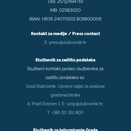
OIB: 21712494719
MB: 02583020
IBAN: HR35 24070001 809800009
Kontakt za medije / Press contact
E:
press@dubrovnik.hr
Službenik za zaštitu podataka
Službeni kontakt podaci službenika za
zaštitu podataka su:
Grad Dubrovnik, Upravni odjel za poslove
gradonačelnika
A: Pred Dvorom 1; E:
szop@dubrovnik.hr
;
T:
+385 20 351 800
Službenik za informiranje Grada