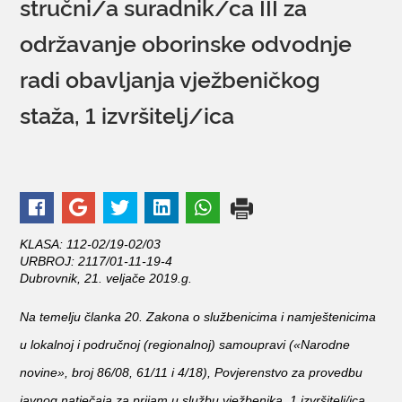
stručni/a suradnik/ca III za
održavanje oborinske odvodnje
KONTAKTI
radi obavljanja vježbeničkog
staža, 1 izvršitelj/ica
KLASA: 112-02/19-02/03
URBROJ: 2117/01-11-19-4
Dubrovnik, 21. veljače 2019.g.
Na temelju članka 20. Zakona o službenicima i namještenicima
u lokalnoj i područnoj (regionalnoj) samoupravi («Narodne
novine», broj 86/08, 61/11 i 4/18),
Povjerenstvo za provedbu
javnog natječaja za prijam u službu vježbenika, 1 izvršitelj/ica