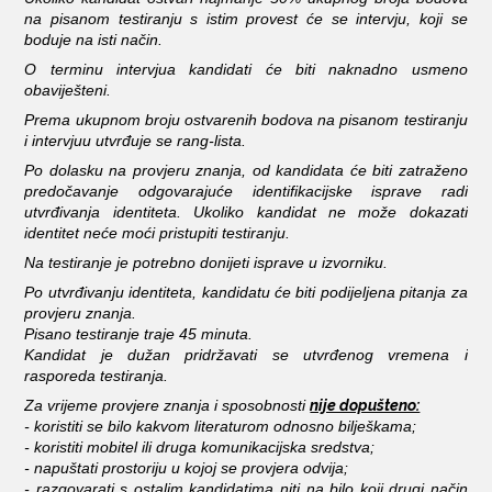
na pisanom testiranju s istim provest će se intervju, koji se
boduje na isti način.
O terminu intervjua kandidati će biti naknadno usmeno
obaviješteni.
Prema ukupnom broju ostvarenih bodova na pisanom testiranju
i intervjuu utvrđuje se rang-lista.
Po dolasku na provjeru znanja, od kandidata će biti zatraženo
predočavanje odgovarajuće identifikacijske isprave radi
utvrđivanja identiteta. Ukoliko kandidat ne može dokazati
identitet neće moći pristupiti testiranju.
Na testiranje je potrebno donijeti isprave u izvorniku.
Po utvrđivanju identiteta, kandidatu će biti podijeljena pitanja za
provjeru znanja.
Pisano testiranje traje 45 minuta.
Kandidat je dužan pridržavati se utvrđenog vremena i
rasporeda testiranja.
nije dopušteno:
Za vrijeme provjere znanja i sposobnosti
- koristiti se bilo kakvom literaturom odnosno bilješkama;
- koristiti mobitel ili druga komunikacijska sredstva;
- napuštati prostoriju u kojoj se provjera odvija;
- razgovarati s ostalim kandidatima niti na bilo koji drugi način