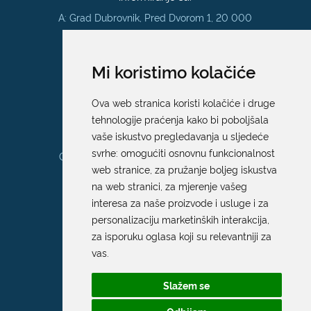
A: Grad Dubrovnik, Pred Dvorom 1, 20 000
Dubrovnik
E:
pristup.informacijama@dubrovnik.hr
Mi koristimo kolačiće
Pisarnica
Ova web stranica koristi kolačiće i druge
Ured 205; rad sa strankama za sva
tehnologije praćenja kako bi poboljšala
upravna tijela Grada Dubrovnika
vaše iskustvo pregledavanja u sljedeće
svrhe:
omogućiti osnovnu funkcionalnost
Gundulićeva poljana 10, 20000 Dubrovnik
web stranice
,
za pružanje boljeg iskustva
Radno vrijeme sa strankama:
na web stranici
,
za mjerenje vašeg
Ponedjeljak – Petak; 9.00 – 12.00 sati
interesa za naše proizvode i usluge i za
T:
+385 20 351 879
personalizaciju marketinških interakcija
,
za isporuku oglasa koji su relevantniji za
vas
.
Poveznice
Slažem se
Arhiva
|
Arhiva - natječaji