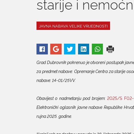
starije i nemoć
JAVNA NABAVA VELIKE VRIJEDNOSTI
Grad Dubrovnik pokrenuo je otvoreni postupak javne 
za predmet nabave: Opremanje Centra za starije osob
nabave: 14-01/25VV.
Obavijest o nadmetanju pod brojem:
2025/S F02-
Elektronički oglasnik javne nabave Republike Hrvat
rujna 2025. godine.
Krajnji rok za dostavu ponuda je 28. listopada 2025. 