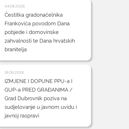
04.08.2026.
Čestitka gradonačelnika
Frankovića povodom Dana
pobjede i domovinske
zahvalnosti te Dana hrvatskih
branitelja
19.06.2026.
IZMJENE I DOPUNE PPU-a I
GUP-a PRED GRAĐANIMA /
Grad Dubrovnik poziva na
sudjelovanje u javnom uvidu i
javnoj raspravi