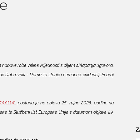
ne
nabave robe velike vrijednosti s ciljem sklapanja ugovora,
e Dubrovnik - Doma za starije i nemoćne, evidencijski broj
0011141
poslana je na objavu 25. rujna 2025. godine na
ske te Službeni list Europske Unije s datumom objave 29.
Z
godine do 10:00 sati.