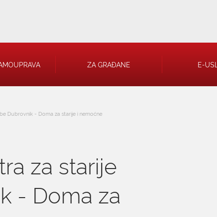
AMOUPRAVA
ZA GRAĐANE
E-US
obe Dubrovnik - Doma za starije i nemoćne
 RJEŠENJA
a za starije
 TRGOVAČKA
k - Doma za