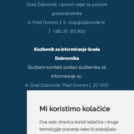
Grad Dubrovnik, Upravni odjel za poslove
gradonačelnika
A: Pred Dvorom 1; E:
szop@dubrovnik.hr
;
T:
+385 20 351 800
Službenik za informiranje Grada
Dubrovnika
Službeni kontakt podaci službenika za
informiranje su:
A: Grad Dubrovnik, Pred Dvorom 1, 20 000
Dubrovnik
E:
pristup.informacijama@dubrovnik.hr
Mi koristimo kolačiće
Pisarnica
Ova web stranica koristi kolačiće i druge
Ured 205; rad sa strankama za sva
tehnologije praćenja kako bi poboljšala