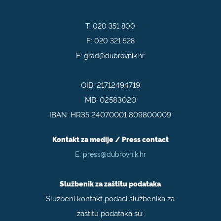
T:
020 351 800
F:
020 321 528
E:
grad@dubrovnik.hr
OIB: 21712494719
MB: 02583020
IBAN: HR35 24070001 809800009
Kontakt za medije / Press contact
E:
press@dubrovnik.hr
Službenik za zaštitu podataka
Službeni kontakt podaci službenika za
zaštitu podataka su: