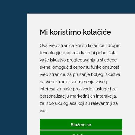
Mi koristimo kolačiće
Ova web stranica koristi kolačiće i druge
tehnologije praćenja kako bi poboljšala
vaše iskustvo pregledavanja u sljedeće
svrhe:
omogućiti osnovnu funkcionalnost
web stranice
,
za pružanje boljeg iskustva
na web stranici
,
za mjerenje vašeg
interesa za naše proizvode i usluge i za
personalizaciju marketinških interakcija
,
za isporuku oglasa koji su relevantniji za
Grad Dubrovnik
vas
.
Pred Dvorom 1
Slažem se
20 000 Dubrovnik