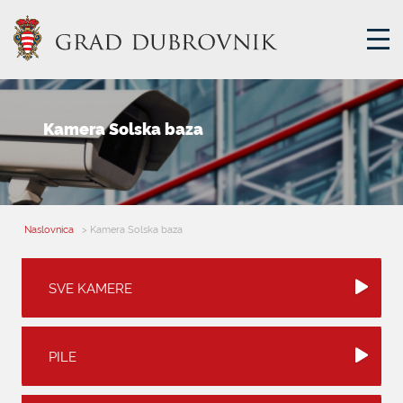
GRADSKA UPRAVA
Kamera Solska baza
GRADONAČELNIK
MJESNA SAMOUPRAVA
GRADSKO VIJEĆE
Naslovnica
> Kamera Solska baza
UPRAVNA TIJELA
ZA GRAĐANE
SVE KAMERE
SAVJET MLADIH
PILE
E-USLUGE