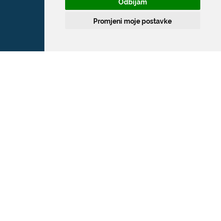
Odbijam
T:
020 351 800
Promjeni moje postavke
F:
020 321 528
E:
grad@dubrovnik.hr
OIB: 21712494719
MB: 02583020
IBAN: HR35 24070001 809800009
Kontakt za medije / Press contact
E:
press@dubrovnik.hr
Službenik za zaštitu podataka
Službeni kontakt podaci službenika za
zaštitu podataka su:
Grad Dubrovnik, Upravni odjel za poslove