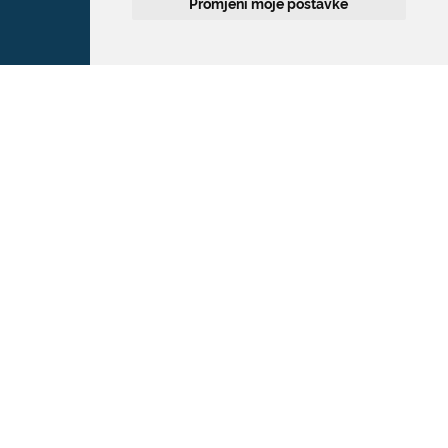
Promjeni moje postavke
Grad Dubrovnik
Pred Dvorom 1
20 000 Dubrovnik
T:
020 351 800
F:
020 321 528
E:
grad@dubrovnik.hr
OIB: 21712494719
MB: 02583020
IBAN: HR35 24070001 809800009
Kontakt za medije / Press contact
E:
press@dubrovnik.hr
Službenik za zaštitu podataka