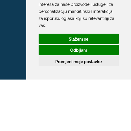
interesa za naše proizvode i usluge i za
personalizaciju marketinških interakcija
,
za isporuku oglasa koji su relevantniji za
vas
.
Slažem se
Odbijam
Promjeni moje postavke
Grad Dubrovnik
Pred Dvorom 1
20 000 Dubrovnik
T:
020 351 800
F:
020 321 528
E:
grad@dubrovnik.hr