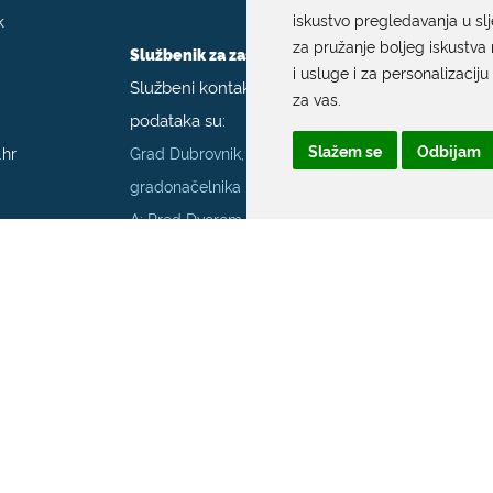
k
iskustvo pregledavanja u sl
za pružanje boljeg iskustva 
Službenik za zaštitu podataka
i usluge i za personalizaciju
Službeni kontakt podaci službenika za zaštitu
za vas
.
podataka su:
Slažem se
Odbijam
.hr
Grad Dubrovnik, Upravni odjel za poslove
gradonačelnika
A: Pred Dvorom 1; E:
szop@dubrovnik.hr
;
T:
+385 20 351 800
70001
Službenik za informiranje Grada Dubrovnika
Službeni kontakt podaci službenika za
informiranje su:
A: Grad Dubrovnik, Pred Dvorom 1, 20 000
Dubrovnik
E:
pristup.informacijama@dubrovnik.hr