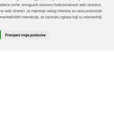
jedeće svrhe:
Grada Dubrovnika
omogućiti osnovnu funkcionalnost web stranice
,
na web stranici
,
za mjerenje vašeg interesa za naše proizvode
Gundulićeva poljana 10, 20000 Dubrovnik
 marketinških interakcija
,
za isporuku oglasa koji su relevantniji
Radno vrijeme sa strankama:
Ponedjeljak – Petak; 9.00 – 12.00 sati
Promjeni moje postavke
T:
+385 20 351 879
Poveznice
Arhiva
|
Arhiva - natječaji