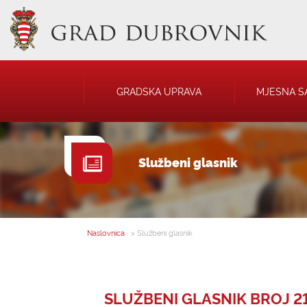
GRADSKA UPRAVA
MJESNA S
GRADONAČELNIK
NATJEČAJI
Službeni glasnik
GRADSKO VIJEĆE
JAVNA OBJAVA
UPRAVNA TIJELA
USTANOVE
SAVJET MLADIH
KOMUNALNA I
DRUŠTVA
Naslovnica
> Službeni glasnik
SLUŽBENI GLASNIK BROJ 21 