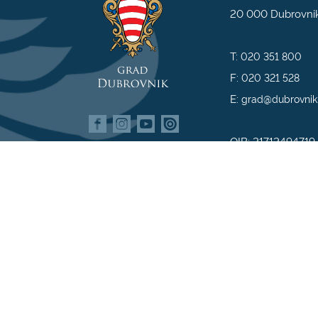
20 000 Dubrovni
T:
020 351 800
F:
020 321 528
E:
grad@dubrovnik
OIB: 21712494719
MB: 02583020
IBAN: HR35 240
809800009