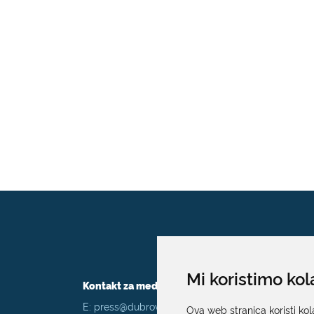
Mi koristimo kol
Kontakt za medije / Press contact
E:
press@dubrovnik.hr
Ova web stranica koristi kol