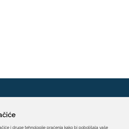
ačiće
Pisarnica
Ured 205; rad sa strankama za sva upravna tijela
ačiće i druge tehnologije praćenja kako bi poboljšala vaše