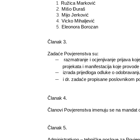
1.
Ružica Marković
2.
Mišo Đuraš­­­­­­­­­­­­­­­­­­
3.
Mijo Jerković
4.
Vicko Mihaljević
5.
Eleonora Borozan
Članak 3.
Zadaće Povjerenstva su:
―
razmatranje i ocjenjivanje prijava ko
projekata i manifestacija koje provode
―
izrada prijedloga odluke o odobravanju
―
i dr. zadaće propisane poslovnikom p
Članak 4.
Članovi Povjerenstva imenuju se na mandat o
Članak 5.
Administrativno – tehničke poslove za Povjere