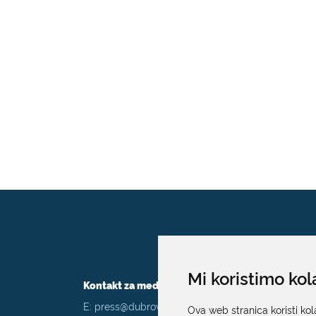
Mi koristimo kol
Kontakt za medije / Press contact
E:
press@dubrovnik.hr
Ova web stranica koristi kol