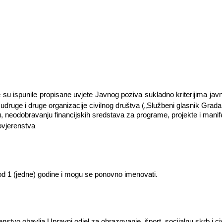
je su ispunile propisane uvjete Javnog poziva sukladno kriterijima ja
 udruge i druge organizacije civilnog društva („Službeni glasnik Grada 
, neodobravanju financijskih sredstava za programe, projekte i manife
ovjerenstva
d 1 (jedne) godine i mogu se ponovno imenovati.
nstvo obavlja Upravni odjel za obrazovanje, šport, socijalnu skrb i c