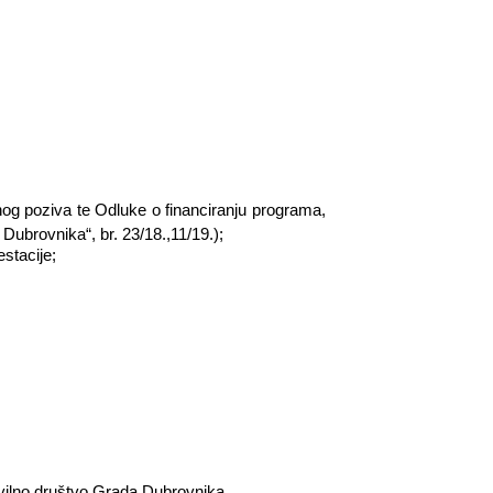
vnog poziva te Odluke o financiranju programa,
Dubrovnika“, br. 23/18.,11/19.);
stacije;
ivilno društvo Grada Dubrovnika.