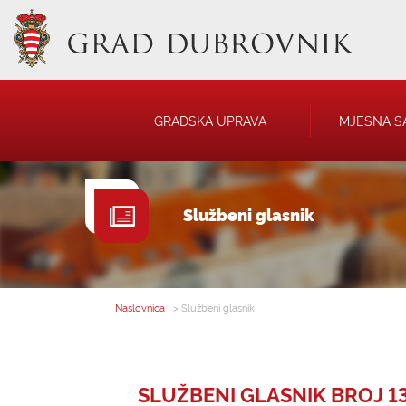
GRADSKA UPRAVA
MJESNA S
GRADONAČELNIK
NATJEČAJI
Službeni glasnik
GRADSKO VIJEĆE
JAVNA OBJAVA
UPRAVNA TIJELA
USTANOVE
SAVJET MLADIH
KOMUNALNA I
DRUŠTVA
Naslovnica
> Službeni glasnik
SLUŽBENI GLASNIK BROJ 13.