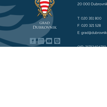
20 000 Dubrovni
T:
020 351 800
F:
020 321 528
E:
grad@dubrovnik
OIB: 21712494719
MB: 02583020
IBAN: HR35 240
809800009