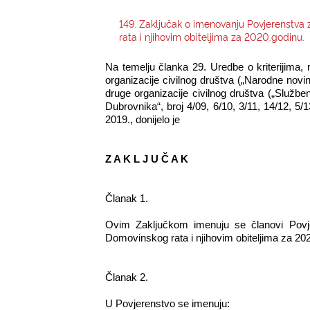
149. Zaključak o imenovanju Povjerenstva z
rata i njihovim obiteljima za 2020.godinu.
Na temelju članka 29. Uredbe o kriterijima, 
organizacije civilnog društva („Narodne novin
druge organizacije civilnog društva („Službe
Dubrovnika“, broj 4/09, 6/10, 3/11, 14/12, 5/
2019., donijelo je
Z A K L J U Č A K
Članak 1.
Ovim Zaključkom imenuju se članovi Povjer
Domovinskog rata i njihovim obiteljima za 202
Članak 2.
U Povjerenstvo se imenuju: