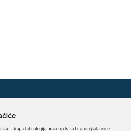
ačiće
Pisarnica
Ured 205; rad sa strankama za sva upravna tijela
ačiće i druge tehnologije praćenja kako bi poboljšala vaše