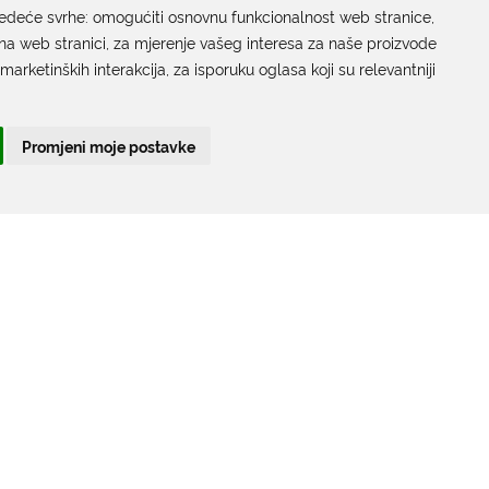
jedeće svrhe:
Grada Dubrovnika
omogućiti osnovnu funkcionalnost web stranice
,
na web stranici
,
za mjerenje vašeg interesa za naše proizvode
Gundulićeva poljana 10, 20000 Dubrovnik
 marketinških interakcija
,
za isporuku oglasa koji su relevantniji
Radno vrijeme sa strankama:
Ponedjeljak – Petak; 9.00 – 12.00 sati
Promjeni moje postavke
T:
+385 20 351 879
Poveznice
Arhiva
|
Arhiva - natječaji