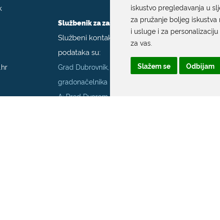
k
iskustvo pregledavanja u sl
za pružanje boljeg iskustva 
Službenik za zaštitu podataka
i usluge i za personalizaciju
Službeni kontakt podaci službenika za zaštitu
za vas
.
podataka su:
Slažem se
Odbijam
.hr
Grad Dubrovnik, Upravni odjel za poslove
gradonačelnika
A: Pred Dvorom 1; E:
szop@dubrovnik.hr
;
T:
+385 20 351 800
70001
Službenik za informiranje Grada Dubrovnika
Službeni kontakt podaci službenika za
informiranje su:
A: Grad Dubrovnik, Pred Dvorom 1, 20 000
Dubrovnik
E:
pristup.informacijama@dubrovnik.hr