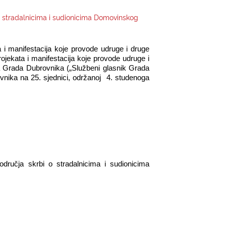
 o stradalnicima i sudionicima Domovinskog
a i manifestacija koje provode udruge i druge
rojekata i manifestacija koje provode udruge i
uta Grada Dubrovnika („Službeni glasnik Grada
vnika na 25. sjednici, održanoj
4. studenoga
dručja skrbi o stradalnicima i sudionicima