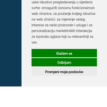
vaše iskustvo pregledavanja u sljedeće
svrhe:
omogućiti osnovnu funkcionalnost
web stranice
,
za pružanje boljeg iskustva
na web stranici
,
za mjerenje vašeg
interesa za naše proizvode i usluge i za
personalizaciju marketinških interakcija
,
za isporuku oglasa koji su relevantniji za
vas
.
Slažem se
Odbijam
Promjeni moje postavke
Grad Dubrovnik
Pred Dvorom 1
20 000 Dubrovnik
T:
020 351 800