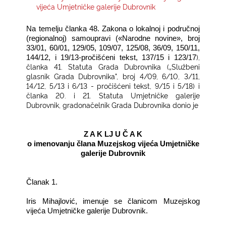
vijeća Umjetničke galerije Dubrovnik
KONTAKTI
Na temelju članka 48. Zakona o lokalnoj i područnoj
(regionalnoj) samoupravi («Narodne novine», broj
33/01, 60/01, 129/05, 109/07, 125/08, 36/09, 150/11,
),
144/12, i 19/13-pročišćeni tekst,
137/15 i 123/17
članka 41. Statuta Grada Dubrovnika („Službeni
glasnik Grada Dubrovnika", broj 4/09, 6/10, 3/11,
14/12, 5/13 i 6/13 - pročišćeni tekst, 9/15 i 5/18) i
članka 20. i 21. Statuta Umjetničke galerije
Dubrovnik, gradonačelnik Grada Dubrovnika donio je
Z A K LJ U Č A K
o imenovanju člana Muzejskog vijeća Umjetničke
galerije Dubrovnik
Članak 1.
Iris Mihajlović, imenuje se članicom Muzejskog
vijeća Umjetničke galerije Dubrovnik.