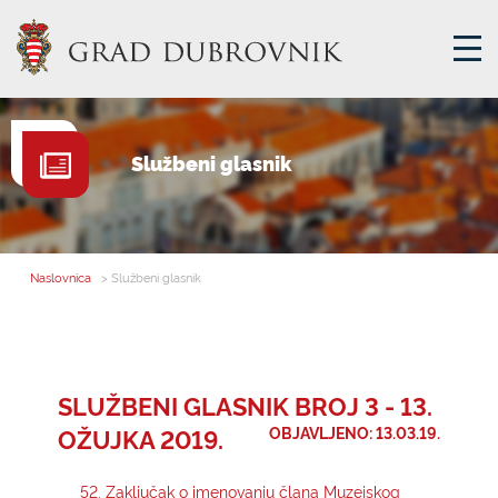
GRADSKA UPRAVA
Službeni glasnik
GRADONAČELNIK
MJESNA SAMOUPRAVA
GRADSKO VIJEĆE
Naslovnica
> Službeni glasnik
UPRAVNA TIJELA
ZA GRAĐANE
SAVJET MLADIH
SLUŽBENI GLASNIK BROJ 3 - 13.
OŽUJKA 2019.
OBJAVLJENO: 13.03.19.
E-USLUGE
52. Zaključak o imenovanju člana Muzejskog