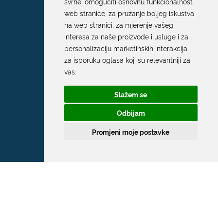
svrhe:
omogućiti osnovnu funkcionalnost
web stranice
,
za pružanje boljeg iskustva
na web stranici
,
za mjerenje vašeg
interesa za naše proizvode i usluge i za
personalizaciju marketinških interakcija
,
za isporuku oglasa koji su relevantniji za
vas
.
Slažem se
Odbijam
Promjeni moje postavke
Grad Dubrovnik
Pred Dvorom 1
20 000 Dubrovnik
T:
020 351 800
F:
020 321 528