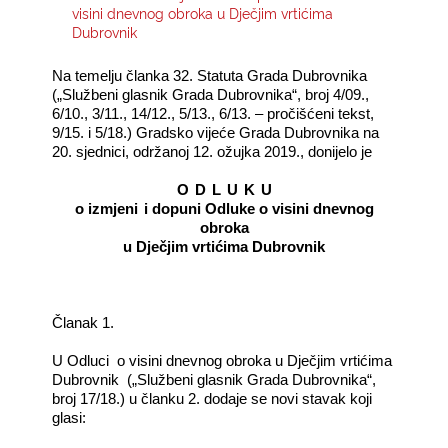
visini dnevnog obroka u Dječjim vrtićima
Dubrovnik
KONTAKTI
Na temelju članka 32. Statuta Grada Dubrovnika
(„Službeni glasnik Grada Dubrovnika“, broj 4/09.,
6/10., 3/11., 14/12., 5/13., 6/13. – pročišćeni tekst,
9/15. i 5/18.) Gradsko vijeće Grada Dubrovnika na
20. sjednici, održanoj 12. ožujka 2019., donijelo je
O
D
L
U
K
U
o izmjeni
i dopuni Odluke o visini dnevnog
obroka
u Dječjim vrtićima Dubrovnik
Članak 1.
U Odluci
o visini dnevnog obroka u Dječjim vrtićima
Dubrovnik
(„Službeni glasnik Grada Dubrovnika“,
broj 17/18.) u članku 2. dodaje se novi stavak koji
glasi: