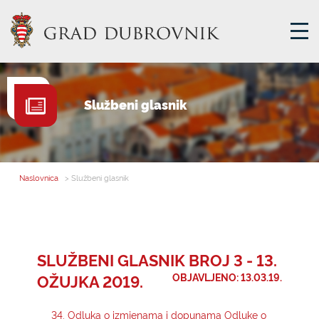
GRADSKA UPRAVA
Službeni glasnik
GRADONAČELNIK
MJESNA SAMOUPRAVA
GRADSKO VIJEĆE
Naslovnica
> Službeni glasnik
UPRAVNA TIJELA
ZA GRAĐANE
SAVJET MLADIH
SLUŽBENI GLASNIK BROJ 3 - 13.
OŽUJKA 2019.
OBJAVLJENO: 13.03.19.
E-USLUGE
34. Odluka o izmjenama i dopunama Odluke o