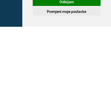
Odbijam
Promjeni moje postavke
Grad Dubrovnik
Pred Dvorom 1
20 000 Dubrovnik
T:
020 351 800
F:
020 321 528
E:
grad@dubrovnik.hr
OIB: 21712494719
MB: 02583020
IBAN: HR35 24070001 809800009
Kontakt za medije / Press contact
E:
press@dubrovnik.hr