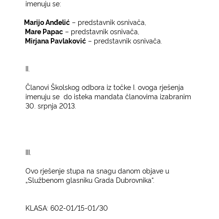
imenuju se:­
1.
Marijo Anđelić
– predstavnik osnivača,
2.
Mare Papac
– predstavnik osnivača,
3.
Mirjana Pavlaković
– predstavnik osnivača.
II.­
Članovi Školskog odbora iz točke I. ovoga rješenja
imenuju se
do isteka mandata članovima izabranim
30. srpnja 2013.­
III.­
Ovo rješenje stupa na snagu danom objave u
„Službenom glasniku Grada Dubrovnika“.­
KLASA: 602-01/15-01/30