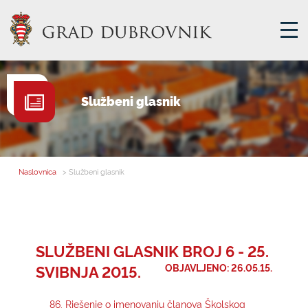
GRADSKA UPRAVA
Službeni glasnik
GRADONAČELNIK
MJESNA SAMOUPRAVA
GRADSKO VIJEĆE
Naslovnica
> Službeni glasnik
UPRAVNA TIJELA
ZA GRAĐANE
SAVJET MLADIH
SLUŽBENI GLASNIK BROJ 6 - 25.
SVIBNJA 2015.
OBJAVLJENO: 26.05.15.
E-USLUGE
86. Rješenje o imenovanju članova Školskog