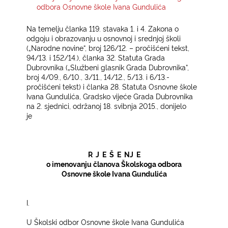
odbora Osnovne škole Ivana Gundulića
KONTAKTI
Na temelju članka 119. stavaka 1. i 4. Zakona o
odgoju i obrazovanju u osnovnoj i srednjoj školi
(„Narodne novine“, broj 126/12. – pročišćeni tekst,
94/13. i 152/14.), članka 32. Statuta Grada
Dubrovnika („Službeni glasnik Grada Dubrovnika“,
broj 4/09., 6/10., 3/11., 14/12., 5/13. i 6/13.-
pročišćeni tekst) i članka 28. Statuta Osnovne škole
Ivana Gundulića, Gradsko vijeće Grada Dubrovnika
na 2. sjednici, održanoj 18. svibnja 2015., donijelo
je
R
J
E
Š
E
NJ
E­
o imenovanju članova Školskoga odbora­
Osnovne škole Ivana Gundulića
I.­
U Školski odbor Osnovne škole Ivana Gundulića