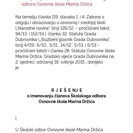
odbora Osnovne škole Marina Držića
KONTAKTI
Na temelju članka 119. stavaka 1. i 4. Zakona o
odgoju i obrazovanju u osnovnoj i srednjoj školi
(„Narodne novine“, broj 126/12. – pročišćeni tekst,
94/13. i 152/14.), članka 32. Statuta Grada
Dubrovnika („Službeni glasnik Grada Dubrovnika“,
broj 4/09., 6/10., 3/11., 14/12., 5/13. i 6/13.-
pročišćeni tekst) i članka 28. Statuta Osnovne škole
Marina Držića, Gradsko vijeće Grada Dubrovnika na
2. sjednici, održanoj 18. svibnja 2015., donijelo
je
R
J
E
Š
E
NJ
E­
o imenovanju članova Školskoga odbora­
Osnovne škole Marina Držića
I.­
U Školski odbor Osnovne škole Marina Držića