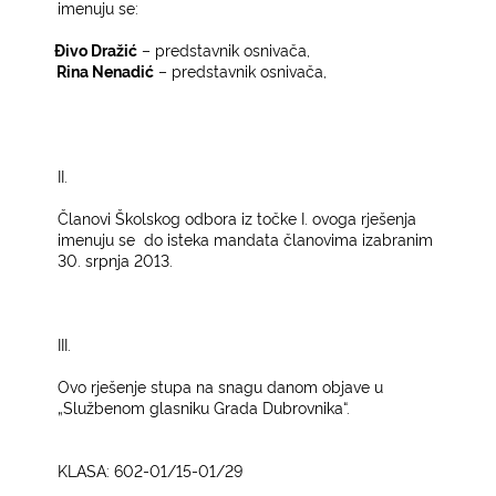
imenuju se:­
1.
Đivo Dražić
– predstavnik osnivača,
2.
Rina Nenadić
– predstavnik osnivača,
II.­
Članovi Školskog odbora iz točke I. ovoga rješenja
imenuju se
do isteka mandata članovima izabranim
30. srpnja 2013.­
III.­
Ovo rješenje stupa na snagu danom objave u
„Službenom glasniku Grada Dubrovnika“.­
KLASA: 602-01/15-01/29