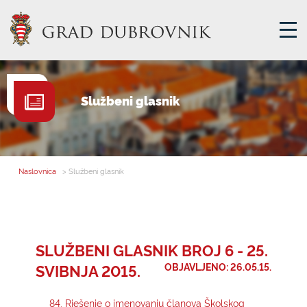
GRADSKA UPRAVA
Službeni glasnik
GRADONAČELNIK
MJESNA SAMOUPRAVA
GRADSKO VIJEĆE
Naslovnica
> Službeni glasnik
UPRAVNA TIJELA
ZA GRAĐANE
SAVJET MLADIH
SLUŽBENI GLASNIK BROJ 6 - 25.
SVIBNJA 2015.
OBJAVLJENO: 26.05.15.
E-USLUGE
84. Rješenje o imenovanju članova Školskog