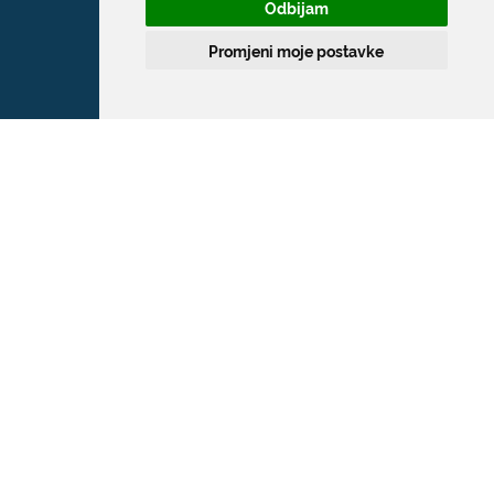
Odbijam
Promjeni moje postavke
Grad Dubrovnik
Pred Dvorom 1
20 000 Dubrovnik
T:
020 351 800
F:
020 321 528
E:
grad@dubrovnik.hr
OIB: 21712494719
MB: 02583020
IBAN: HR35 24070001 809800009
Kontakt za medije / Press contact
E:
press@dubrovnik.hr