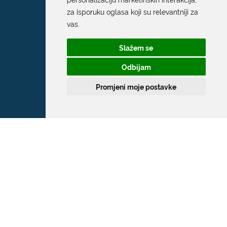
za isporuku oglasa koji su relevantniji za
vas
.
Slažem se
Odbijam
Promjeni moje postavke
Grad Dubrovnik
Pred Dvorom 1
20 000 Dubrovnik
T:
020 351 800
F:
020 321 528
E:
grad@dubrovnik.hr
OIB: 21712494719
MB: 02583020