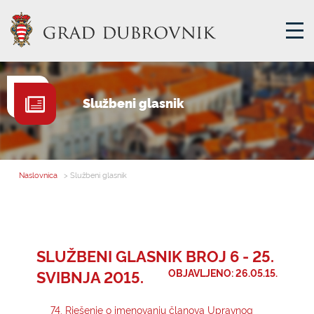
GRADSKA UPRAVA
Službeni glasnik
GRADONAČELNIK
MJESNA SAMOUPRAVA
GRADSKO VIJEĆE
Naslovnica
> Službeni glasnik
UPRAVNA TIJELA
ZA GRAĐANE
SAVJET MLADIH
SLUŽBENI GLASNIK BROJ 6 - 25.
SVIBNJA 2015.
OBJAVLJENO: 26.05.15.
E-USLUGE
74. Rješenje o imenovanju članova Upravnog