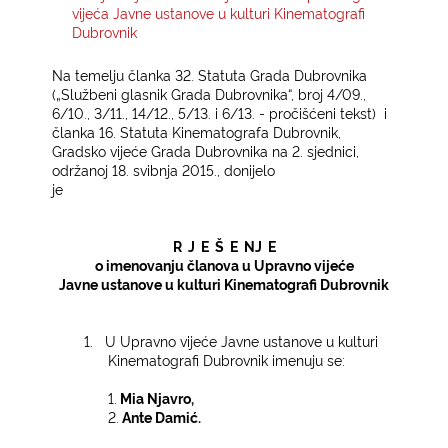
vijeća Javne ustanove u kulturi Kinematografi
Dubrovnik
KONTAKTI
Na temelju članka 32. Statuta Grada Dubrovnika
(„Službeni glasnik Grada Dubrovnika“, broj 4/09.,
6/10., 3/11., 14/12., 5/13. i 6/13. - pročišćeni tekst)
i
članka 16. Statuta Kinematografa Dubrovnik,
Gradsko vijeće Grada Dubrovnika na 2. sjednici,
održanoj 18. svibnja 2015., donijelo
je
R
J
E
Š
E
NJ
E
o imenovanju članova u Upravno vijeće
Javne ustanove u kulturi Kinematografi Dubrovnik
1.
U Upravno vijeće Javne ustanove u kulturi
Kinematografi Dubrovnik imenuju se:
1.
Mia Njavro,
2.
Ante Damić.