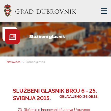
GRADSKA UPRAVA
Službeni glasnik
GRADONAČELNIK
MJESNA SAMOUPRAVA
GRADSKO VIJEĆE
Naslovnica
> Službeni glasnik
UPRAVNA TIJELA
ZA GRAĐANE
SAVJET MLADIH
SLUŽBENI GLASNIK BROJ 6 - 25.
SVIBNJA 2015.
OBJAVLJENO: 26.05.15.
E-USLUGE
70. Rješenje o imenovanju članova Upravnog