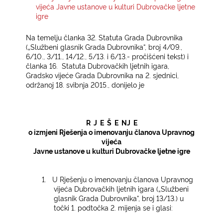
vijeća Javne ustanove u kulturi Dubrovačke ljetne
igre
KONTAKTI
Na temelju članka 32. Statuta Grada Dubrovnika
(„Službeni glasnik Grada Dubrovnika“, broj 4/09.,
6/10., 3/11., 14/12., 5/13. i 6/13.- pročišćeni tekst) i
članka 16.
Statuta Dubrovačkih ljetnih igara,
Gradsko vijeće Grada Dubrovnika na 2. sjednici,
održanoj 18. svibnja 2015., donijelo je
R
J
E
Š
E
NJ
E
o izmjeni Rješenja o imenovanju članova Upravnog
vijeća
Javne ustanove u kulturi Dubrovačke ljetne igre
1.
U Rješenju o imenovanju članova Upravnog
vijeća Dubrovačkih ljetnih igara („Službeni
glasnik Grada Dubrovnika“, broj 13/13.) u
točki 1. podtočka 2. mijenja se i glasi: