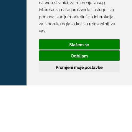
na web stranici
,
za mjerenje vašeg
interesa za naše proizvode i usluge i za
personalizaciju marketinških interakcija
,
za isporuku oglasa koji su relevantniji za
vas
.
Slažem se
Odbijam
Promjeni moje postavke
Grad Dubrovnik
Pred Dvorom 1
20 000 Dubrovnik
T:
020 351 800
F:
020 321 528
E:
grad@dubrovnik.hr