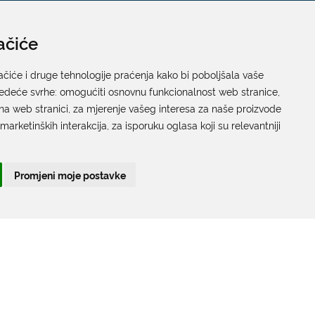
ačiće
Pisarnica
Ured 205; rad sa strankama za sva upravna tijela
ačiće i druge tehnologije praćenja kako bi poboljšala vaše
jedeće svrhe:
Grada Dubrovnika
omogućiti osnovnu funkcionalnost web stranice
,
na web stranici
,
za mjerenje vašeg interesa za naše proizvode
Gundulićeva poljana 10, 20000 Dubrovnik
 marketinških interakcija
,
za isporuku oglasa koji su relevantniji
Radno vrijeme sa strankama:
Ponedjeljak – Petak; 9.00 – 12.00 sati
Promjeni moje postavke
T:
+385 20 351 879
Poveznice
Arhiva
|
Arhiva - natječaji