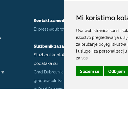
Mi koristimo kol
Kontakt za medije / Press contact
E:
press@dubrovnik.hr
Ova web stranica koristi kol
k
iskustvo pregledavanja u sl
za pružanje boljeg iskustva 
Službenik za zaštitu podataka
i usluge i za personalizaciju
Službeni kontakt podaci službenika za zaštitu
za vas
.
podataka su:
Slažem se
Odbijam
.hr
Grad Dubrovnik, Upravni odjel za poslove
gradonačelnika
A: Pred Dvorom 1; E:
szop@dubrovnik.hr
;
T:
+385 20 351 800
70001
Službenik za informiranje Grada Dubrovnika
Službeni kontakt podaci službenika za