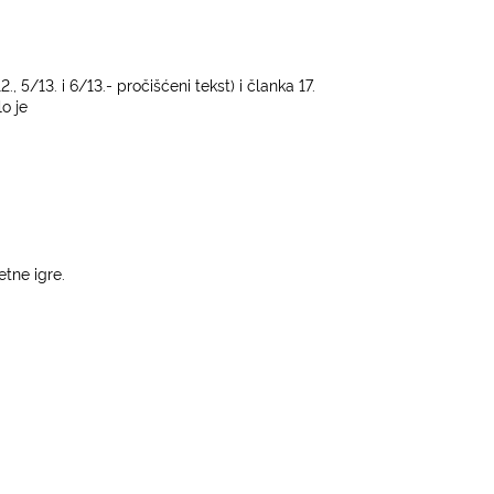
 5/13. i 6/13.- pročišćeni tekst) i članka 17.
o je
etne igre.