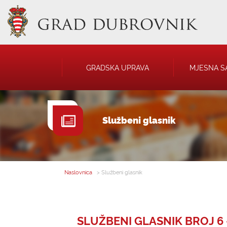
GRADSKA UPRAVA
MJESNA S
GRADONAČELNIK
NATJEČAJI
Službeni glasnik
GRADSKO VIJEĆE
JAVNA OBJAVA
UPRAVNA TIJELA
USTANOVE
SAVJET MLADIH
KOMUNALNA I
DRUŠTVA
Naslovnica
> Službeni glasnik
SLUŽBENI GLASNIK BROJ 6 -