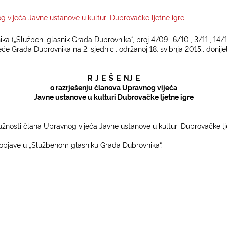
g vijeća Javne ustanove u kulturi Dubrovačke ljetne igre
(„Službeni glasnik Grada Dubrovnika“, broj 4/09., 6/10., 3/11., 14/12.,
eće Grada Dubrovnika na 2. sjednici, održanoj 18. svibnja 2015., donijel
R
J
E
Š
E
NJ
E
o razrješenju članova Upravnog vijeća
Javne ustanove u kulturi Dubrovačke ljetne igre
užnosti člana Upravnog vijeća Javne ustanove u kulturi Dubrovačke lj
objave u „Službenom glasniku Grada Dubrovnika“.