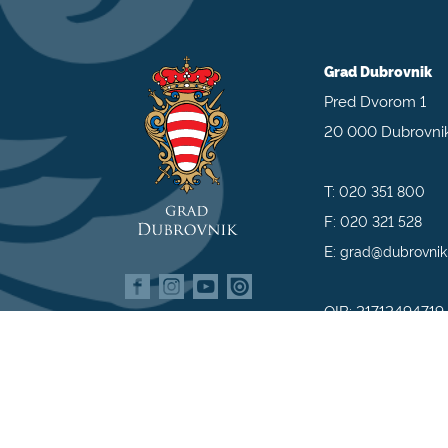
Grad Dubrovnik
Pred Dvorom 1
20 000 Dubrovni
T:
020 351 800
F:
020 321 528
E:
grad@dubrovnik
OIB: 21712494719
MB: 02583020
IBAN: HR35 240
809800009