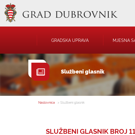
GRADSKA UPRAVA
MJESNA S
GRADONAČELNIK
NATJEČAJI
Službeni glasnik
GRADSKO VIJEĆE
JAVNA OBJAVA
UPRAVNA TIJELA
USTANOVE
SAVJET MLADIH
KOMUNALNA I
DRUŠTVA
Naslovnica
> Službeni glasnik
SLUŽBENI GLASNIK BROJ 11 