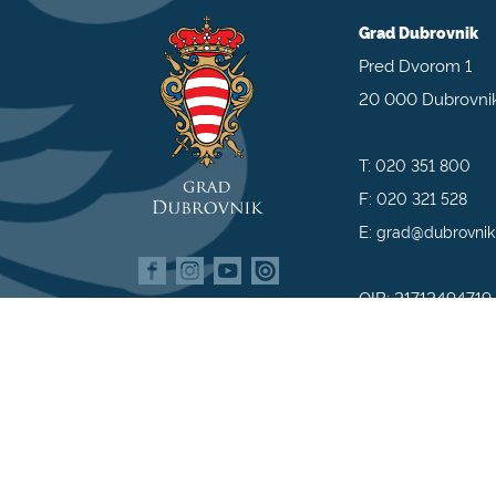
Grad Dubrovnik
Pred Dvorom 1
20 000 Dubrovni
T:
020 351 800
F:
020 321 528
E:
grad@dubrovnik
OIB: 21712494719
MB: 02583020
IBAN: HR35 240
809800009