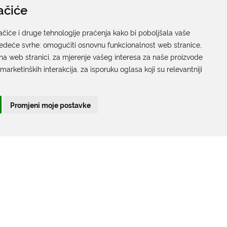
ačiće
Pisarnica
Ured 205; rad sa strankama za sva upravna tijela
ačiće i druge tehnologije praćenja kako bi poboljšala vaše
jedeće svrhe:
Grada Dubrovnika
omogućiti osnovnu funkcionalnost web stranice
,
na web stranici
,
za mjerenje vašeg interesa za naše proizvode
Gundulićeva poljana 10, 20000 Dubrovnik
 marketinških interakcija
,
za isporuku oglasa koji su relevantniji
Radno vrijeme sa strankama:
Ponedjeljak – Petak; 9.00 – 12.00 sati
Promjeni moje postavke
T:
+385 20 351 879
Poveznice
Arhiva
|
Arhiva - natječaji