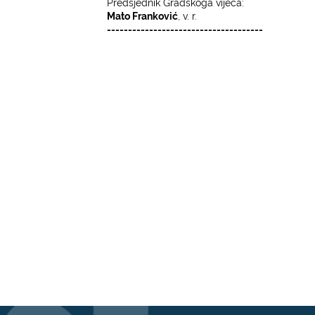
Predsjednik Gradskoga vijeća:
Mato Franković
, v. r.
-------------------------------------