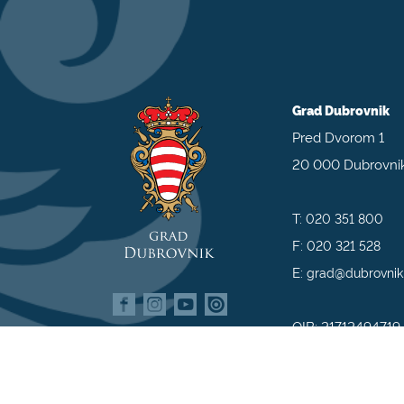
Grad Dubrovnik
Pred Dvorom 1
20 000 Dubrovni
T:
020 351 800
F:
020 321 528
E:
grad@dubrovnik
OIB: 21712494719
MB: 02583020
IBAN: HR35 240