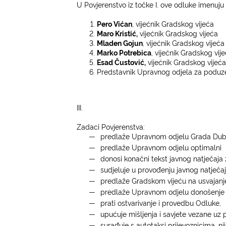
U Povjerenstvo iz točke I. ove odluke imenuju 
Pero Vićan
, vijećnik Gradskog vijeća
Maro Kristić,
vijećnik Gradskog vijeća
Mladen Gojun
, vijećnik Gradskog vijeća
Marko Potrebica
, vijećnik Gradskog vij
Esad Čustović,
vijećnik Gradskog vijeća
Predstavnik Upravnog odjela za poduzet
III.
Zadaci Povjerenstva:
―
predlaže Upravnom odjelu Grada Dubro
―
predlaže Upravnom odjelu optimalni
―
donosi konačni tekst javnog natječaja 
―
sudjeluje u provođenju javnog natječaja
―
predlaže Gradskom vijeću na usvajanj
―
predlaže Upravnom odjelu donošenje r
―
prati ostvarivanje i provedbu Odluke,
―
upućuje mišljenja i savjete vezane uz
―
surađuje s autotaksi prijevoznicima, nj