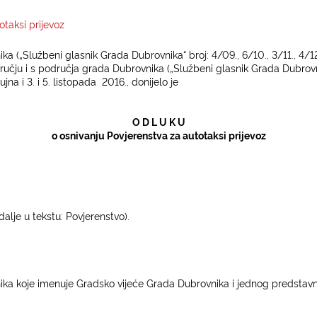
otaksi prijevoz
(„Službeni glasnik Grada Dubrovnika“ broj: 4/09., 6/10., 3/11., 4/12., 
ručju i s područja grada Dubrovnika („Službeni glasnik Grada Dubrovni
rujna i 3. i 5. listopada
2016., donijelo je
O D L U K U
o osnivanju Povjerenstva za autotaksi prijevoz
dalje u tekstu: Povjerenstvo).
ćnika koje imenuje Gradsko vijeće Grada Dubrovnika i jednog predstav