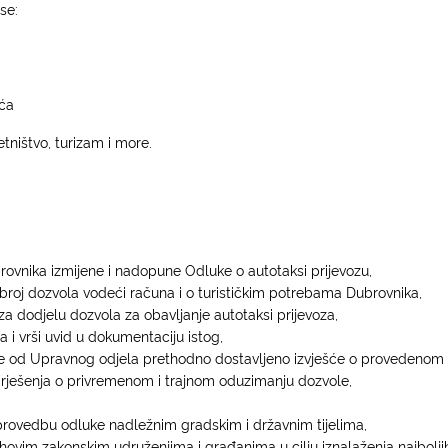
se:
eća
ništvo, turizam i more.
vnika izmijene i nadopune Odluke o autotaksi prijevozu,
broj dozvola vodeći računa i o turističkim potrebama Dubrovnika,
za dodjelu dozvola za obavljanje autotaksi prijevoza,
 i vrši uvid u dokumentaciju istog,
e od Upravnog odjela prethodno dostavljeno izvješće o provedenom 
ješenja o privremenom i trajnom oduzimanju dozvole,
 provedbu odluke nadležnim gradskim i državnim tijelima,
ihovim zakonskim udruženjima i građanima u cilju iznalaženja najboljih