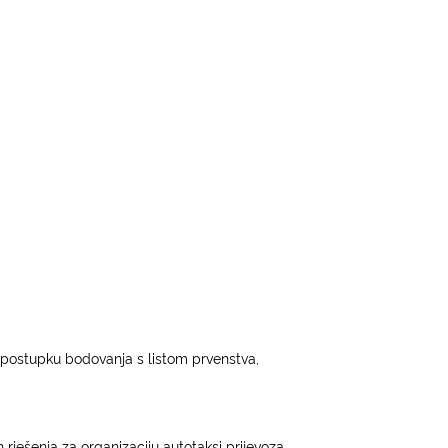
postupku bodovanja s listom prvenstva,
 rješenja za organizaciju autotaksi prijevoza.