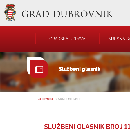
GRADSKA UPRAVA
MJESNA S
GRADONAČELNIK
NATJEČAJI
Službeni glasnik
GRADSKO VIJEĆE
JAVNA OBJAVA
UPRAVNA TIJELA
USTANOVE
SAVJET MLADIH
KOMUNALNA I
DRUŠTVA
Naslovnica
> Službeni glasnik
SLUŽBENI GLASNIK BROJ 11 