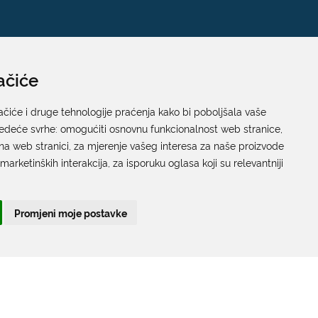
ačiće
Pisarnica
Ured 205; rad sa strankama za sva upravna tijela
ačiće i druge tehnologije praćenja kako bi poboljšala vaše
jedeće svrhe:
Grada Dubrovnika
omogućiti osnovnu funkcionalnost web stranice
,
na web stranici
,
za mjerenje vašeg interesa za naše proizvode
Gundulićeva poljana 10, 20000 Dubrovnik
 marketinških interakcija
,
za isporuku oglasa koji su relevantniji
Radno vrijeme sa strankama:
Ponedjeljak – Petak; 9.00 – 12.00 sati
Promjeni moje postavke
T:
+385 20 351 879
Poveznice
Arhiva
|
Arhiva - natječaji