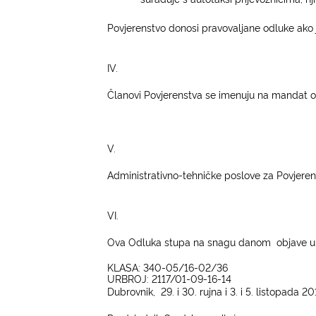
Povjerenstvo donosi pravovaljane odluke ako 
IV.
Članovi Povjerenstva se imenuju na mandat o
V.
Administrativno-tehničke poslove za Povjeren
VI.
Ova Odluka stupa na snagu danom
objave u
KLASA: 340-05/16-02/36
UR
BROJ: 2117/01-09-16-14
Dubrovnik,
29. i 30. rujna i 3. i 5. listopada
201