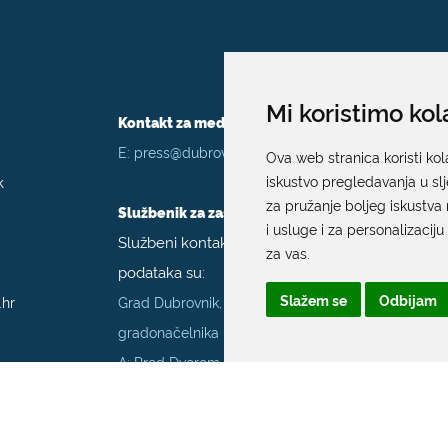
Mi koristimo kol
Kontakt za medije / Press contact
E:
press@dubrovnik.hr
Ova web stranica koristi kol
k
iskustvo pregledavanja u sl
za pružanje boljeg iskustva 
Službenik za zaštitu podataka
i usluge i za personalizaciju
Službeni kontakt podaci službenika za zaštitu
za vas
.
podataka su:
Slažem se
Odbijam
.hr
Grad Dubrovnik, Upravni odjel za poslove
gradonačelnika
A: Pred Dvorom 1; E:
szop@dubrovnik.hr
;
T:
+385 20 351 800
70001