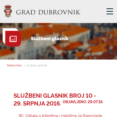
GRADSKA UPRAVA
Službeni glasnik
GRADONAČELNIK
MJESNA SAMOUPRAVA
GRADSKO VIJEĆE
Naslovnica
> Službeni glasnik
UPRAVNA TIJELA
ZA GRAĐANE
SAVJET MLADIH
SLUŽBENI GLASNIK BROJ 10 -
29. SRPNJA 2016.
OBJAVLJENO: 29.07.16.
E-USLUGE
80. Odluka o kriterijima i mjerilima za financiranje