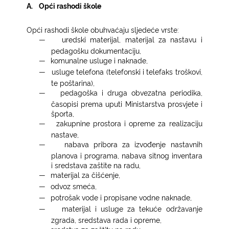
A.
Opći rashodi škole
Opći rashodi škole obuhvaćaju sljedeće vrste:
―
uredski materijal, materijal za nastavu i
pedagošku dokumentaciju,
―
komunalne usluge i naknade,
―
usluge telefona (telefonski i telefaks troškovi,
te poštarina),
―
pedagoška i druga obvezatna periodika,
časopisi prema uputi Ministarstva prosvjete i
športa,
―
zakupnine prostora i opreme za realizaciju
nastave,
―
nabava pribora za izvođenje nastavnih
planova i programa, nabava sitnog inventara
i sredstava zaštite na radu,
―
materijal za čišćenje,
―
odvoz smeća,
―
potrošak vode i propisane vodne naknade,
―
materijal i usluge za tekuće održavanje
zgrada, sredstava rada i opreme,