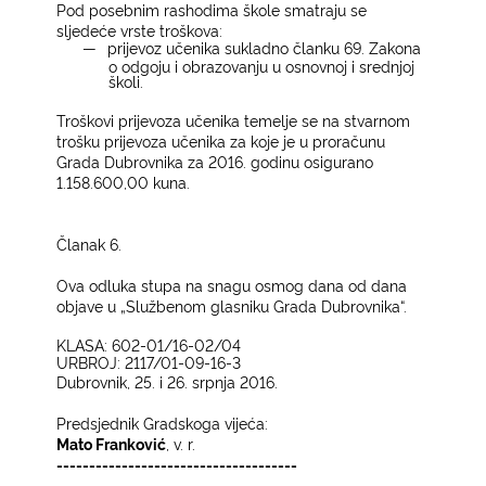
Pod posebnim rashodima škole smatraju se
sljedeće vrste troškova:
―
prijevoz učenika sukladno članku 69. Zakona
o odgoju i obrazovanju u osnovnoj i srednjoj
školi.
Troškovi prijevoza učenika temelje se na stvarnom
trošku prijevoza učenika za koje je u proračunu
Grada Dubrovnika za 2016. godinu osigurano
1.158.600,00 kuna.
Članak 6.
Ova odluka stupa na snagu osmog dana od dana
objave u „Službenom glasniku Grada Dubrovnika“.
KLASA: 602-01/16-02/04
UR
BROJ: 2117/01-09-16-3
Dubrovnik, 25. i 26. srpnja 2016.
Predsjednik Gradskoga vijeća:
Mato Franković
, v. r.
-------------------------------------