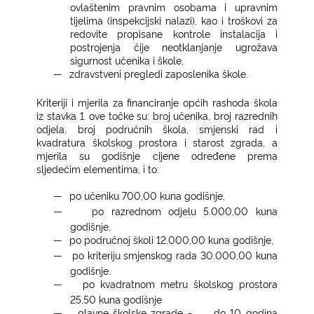
ovlaštenim pravnim osobama i upravnim
tijelima (inspekcijski nalazi), kao i troškovi za
redovite propisane kontrole instalacija i
postrojenja čije neotklanjanje ugrožava
sigurnost učenika i škole,
―
zdravstveni pregledi zaposlenika škole.
Kriteriji i mjerila za financiranje općih rashoda škola
iz stavka 1. ove točke su: broj učenika, broj razrednih
odjela, broj područnih škola, smjenski rad i
kvadratura školskog prostora i starost zgrada, a
mjerila su godišnje cijene određene prema
sljedećim elementima, i to:
―
po učeniku 700,00 kuna godišnje,
―
po razrednom odjelu 5.000,00 kuna
godišnje,
―
po područnoj školi 12.000,00 kuna godišnje,
―
po kriteriju smjenskog rada 30.000,00 kuna
godišnje.
―
po kvadratnom metru školskog prostora
25,50 kuna godišnje
―
glavne školske zgrade -
do 10 godina