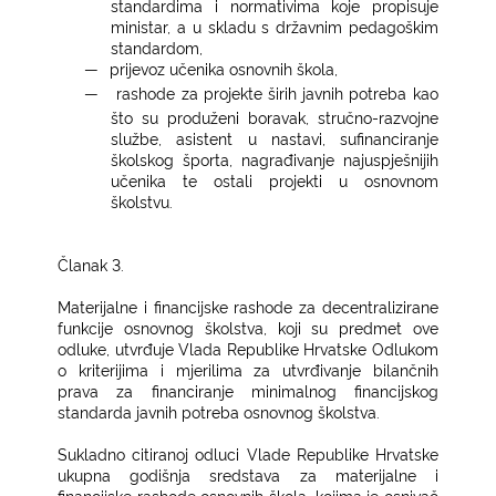
standardima i normativima koje propisuje
ministar, a u skladu s državnim pedagoškim
standardom,
―
prijevoz učenika osnovnih škola,
―
rashode za projekte širih javnih potreba kao
što su produženi boravak, stručno-razvojne
službe, asistent u nastavi, sufinanciranje
školskog športa, nagrađivanje najuspješnijih
učenika te ostali projekti u osnovnom
školstvu.
Članak 3.
Materijalne i financijske rashode za decentralizirane
funkcije osnovnog školstva, koji su predmet ove
odluke, utvrđuje Vlada Republike Hrvatske Odlukom
o kriterijima i mjerilima za utvrđivanje bilančnih
prava za financiranje minimalnog financijskog
standarda javnih potreba osnovnog školstva.
Sukladno citiranoj odluci Vlade Republike Hrvatske
ukupna godišnja sredstava za materijalne i
financijske rashode osnovnih škola, kojima je osnivač