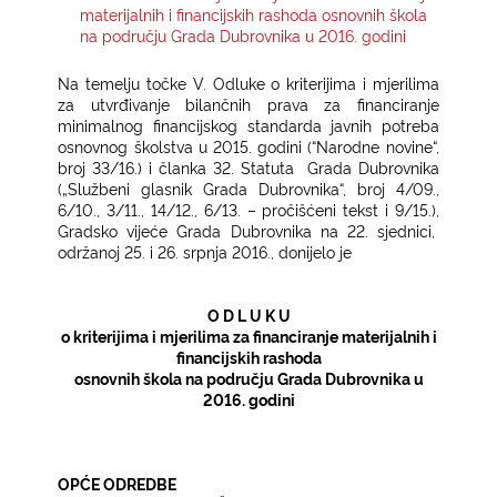
materijalnih i financijskih rashoda osnovnih škola
na području Grada Dubrovnika u 2016. godini
KONTAKTI
Na temelju točke V. Odluke o kriterijima i mjerilima
za utvrđivanje bilančnih prava za financiranje
minimalnog financijskog standarda javnih potreba
osnovnog školstva u 2015. godini (“Narodne novine“,
broj 33/16.) i članka 32. Statuta
Grada Dubrovnika
(„Službeni glasnik Grada Dubrovnika“, broj 4/09.,
6/10., 3/11., 14/12., 6/13. – pročišćeni tekst i 9/15.),
Gradsko vijeće Grada Dubrovnika na 22. sjednici,
održanoj
25. i 26. srpnja 2016.,
donijelo je
O D L U K U
o kriterijima i mjerilima za financiranje materijalnih i
financijskih rashoda
osnovnih škola na području Grada Dubrovnika u
2016. godini
OPĆE ODREDBE