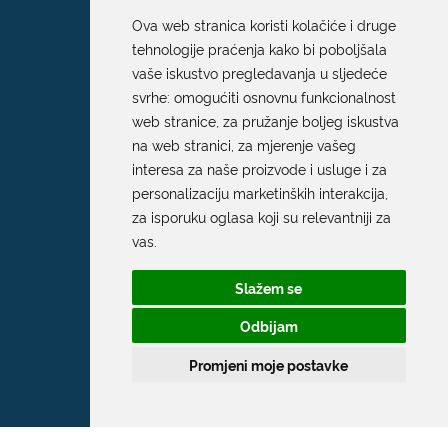
Ova web stranica koristi kolačiće i druge
tehnologije praćenja kako bi poboljšala
vaše iskustvo pregledavanja u sljedeće
svrhe:
omogućiti osnovnu funkcionalnost
web stranice
,
za pružanje boljeg iskustva
na web stranici
,
za mjerenje vašeg
interesa za naše proizvode i usluge i za
personalizaciju marketinških interakcija
,
za isporuku oglasa koji su relevantniji za
vas
.
Slažem se
Odbijam
Promjeni moje postavke
Grad Dubrovnik
Pred Dvorom 1
20 000 Dubrovnik