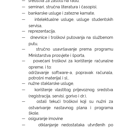
―
sredstva za zaštitu na radu,
―
seminari, stručna literatura i časopisi,
―
bankarske usluge i zatezne kamate,
―
intelektualne usluge, usluge studentskih
servisa,
―
reprezentacija,
―
dnevnice i troškovi putovanja na službenom
putu,
―
stručno usavršavanje prema programu
Ministarstva prosvjete i športa,
―
povećani troškovi za korištenje računalne
opreme, i to:
održavanje software-a, popravak računala,
potrošni materijal i sl.,
―
nužne staklarske usluge,
―
korištenje vlastitog prijevoznog sredstva
(registracija, servisi, gorivo i dr.),
―
ostali tekući troškovi koji su nužni za
ostvarivanje nastavnog plana i programa
škole,
―
osiguranje imovine
―
otklanjanje nedostataka utvrđenih po