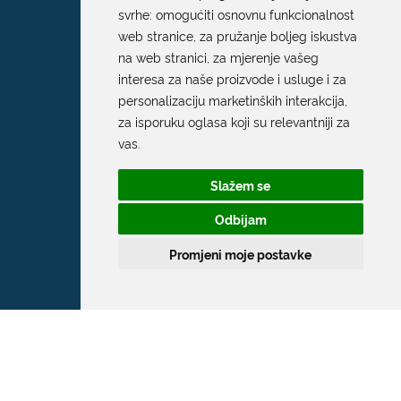
svrhe:
omogućiti osnovnu funkcionalnost
web stranice
,
za pružanje boljeg iskustva
na web stranici
,
za mjerenje vašeg
interesa za naše proizvode i usluge i za
personalizaciju marketinških interakcija
,
za isporuku oglasa koji su relevantniji za
vas
.
Slažem se
Odbijam
Promjeni moje postavke
Grad Dubrovnik
Pred Dvorom 1
20 000 Dubrovnik
T:
020 351 800
F:
020 321 528