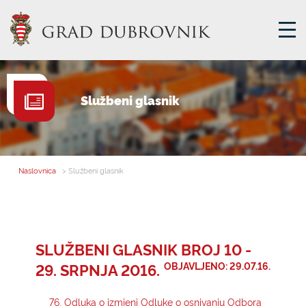
GRADSKA UPRAVA
Službeni glasnik
GRADONAČELNIK
MJESNA SAMOUPRAVA
GRADSKO VIJEĆE
Naslovnica
> Službeni glasnik
UPRAVNA TIJELA
ZA GRAĐANE
SAVJET MLADIH
SLUŽBENI GLASNIK BROJ 10 -
29. SRPNJA 2016.
OBJAVLJENO: 29.07.16.
E-USLUGE
76. Odluka o izmjeni Odluke o osnivanju Odbora