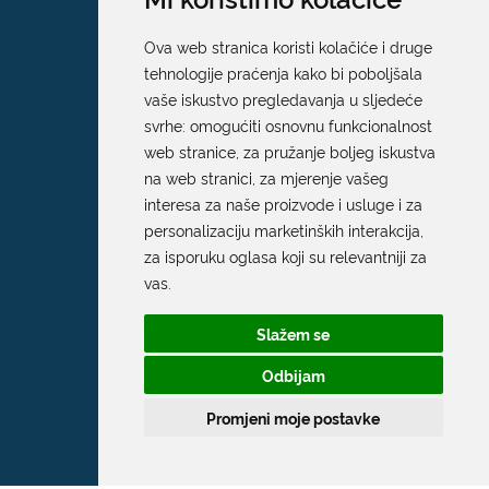
Ova web stranica koristi kolačiće i druge
tehnologije praćenja kako bi poboljšala
vaše iskustvo pregledavanja u sljedeće
svrhe:
omogućiti osnovnu funkcionalnost
web stranice
,
za pružanje boljeg iskustva
na web stranici
,
za mjerenje vašeg
interesa za naše proizvode i usluge i za
personalizaciju marketinških interakcija
,
za isporuku oglasa koji su relevantniji za
vas
.
Slažem se
Odbijam
Promjeni moje postavke
Grad Dubrovnik
Pred Dvorom 1
20 000 Dubrovnik