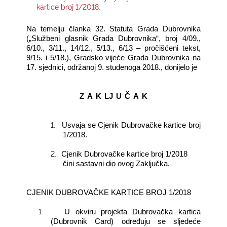
kartice broj 1/2018.
KONTAKTI
Na temelju članka 32. Statuta Grada Dubrovnika
(„Službeni glasnik Grada Dubrovnika“, broj 4/09.,
6/10., 3/11., 14/12., 5/13., 6/13 – pročišćeni tekst,
9/15. i 5/18.), Gradsko vijeće Grada Dubrovnika na
17. sjednici, održanoj 9. studenoga 2018., donijelo je
Z
A
K
LJ
U
Č
A
K
1.
Usvaja se Cjenik Dubrovačke kartice broj
1/2018.
2.
Cjenik Dubrovačke kartice broj 1/2018
čini sastavni dio ovog Zaključka.
CJENIK DUBROVAČKE KARTICE BROJ 1/2018
1.
U okviru projekta Dubrovačka kartica
(Dubrovnik Card) određuju se sljedeće