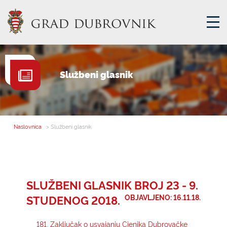
GRADSKA UPRAVA
Službeni glasnik
GRADONAČELNIK
MJESNA SAMOUPRAVA
GRADSKO VIJEĆE
Naslovnica
> Službeni glasnik
UPRAVNA TIJELA
ZA GRAĐANE
SAVJET MLADIH
SLUŽBENI GLASNIK BROJ 23 - 9.
STUDENOG 2018.
OBJAVLJENO: 16.11.18.
E-USLUGE
181. Zaključak o usvajanju Cjenika Dubrovačke