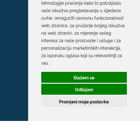
tehnologije praćenja kako bi poboljšala
vaše iskustvo pregledavanja u sljedeće
svrhe:
omogućiti osnovnu funkcionalnost
web stranice
,
za pružanje boljeg iskustva
na web stranici
,
za mjerenje vašeg
interesa za naše proizvode i usluge i za
personalizaciju marketinških interakcija
,
za isporuku oglasa koji su relevantniji za
vas
.
Slažem se
Odbijam
Promjeni moje postavke
Grad Dubrovnik
Pred Dvorom 1
20 000 Dubrovnik