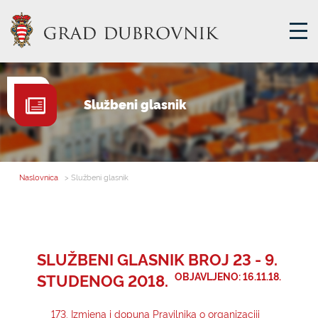
GRADSKA UPRAVA
Službeni glasnik
GRADONAČELNIK
MJESNA SAMOUPRAVA
GRADSKO VIJEĆE
Naslovnica
> Službeni glasnik
UPRAVNA TIJELA
ZA GRAĐANE
SAVJET MLADIH
SLUŽBENI GLASNIK BROJ 23 - 9.
STUDENOG 2018.
OBJAVLJENO: 16.11.18.
E-USLUGE
173. Izmjena i dopuna Pravilnika o organizaciji