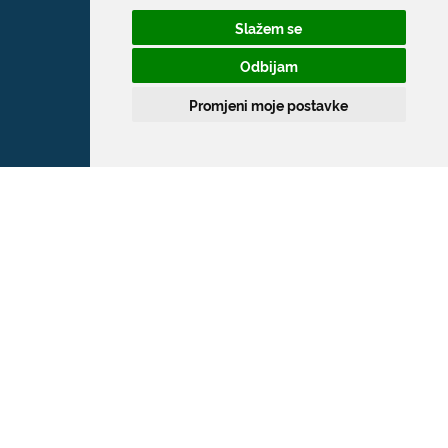
Slažem se
Odbijam
Promjeni moje postavke
Grad Dubrovnik
Pred Dvorom 1
20 000 Dubrovnik
T:
020 351 800
F:
020 321 528
E:
grad@dubrovnik.hr
OIB: 21712494719
MB: 02583020
IBAN: HR35 24070001 809800009