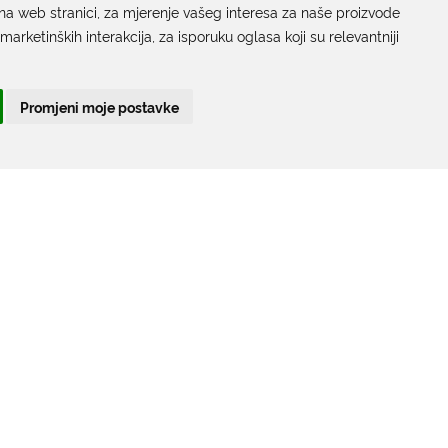
na web stranici
,
za mjerenje vašeg interesa za naše proizvode
Gundulićeva poljana 10, 20000 Dubrovnik
 marketinških interakcija
,
za isporuku oglasa koji su relevantniji
Radno vrijeme sa strankama:
Ponedjeljak – Petak; 9.00 – 12.00 sati
Promjeni moje postavke
T:
+385 20 351 879
Poveznice
Arhiva
|
Arhiva - natječaji