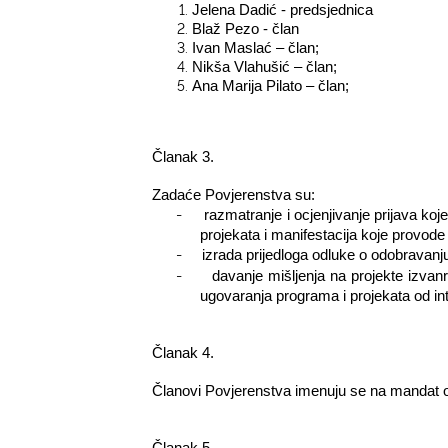
Jelena Dadić - predsjednica
Blaž Pezo - član
Ivan Maslać – član;
Nikša Vlahušić – član;
Ana Marija Pilato – član;
Članak 3.
Zadaće Povjerenstva su:
-
razmatranje i ocjenjivanje prijava ko
projekata i manifestacija koje provode
-
izrada prijedloga odluke o odobravanju
-
davanje mišljenja na projekte izvanr
ugovaranja programa i projekata od in
Članak 4.
Članovi Povjerenstva imenuju se na mandat o
Članak 5.