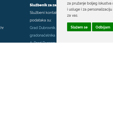
za pružanje boljeg iskustva 
Službenik za zaštitu podataka
i usluge i za personalizaciju
Službeni kontakt podaci službenika za zaštitu
za vas
.
podataka su:
Slažem se
Odbijam
.hr
Grad Dubrovnik, Upravni odjel za poslove
gradonačelnika
A: Pred Dvorom 1; E:
szop@dubrovnik.hr
;
T:
+385 20 351 800
70001
Službenik za informiranje Grada Dubrovnika
Službeni kontakt podaci službenika za
informiranje su:
A: Grad Dubrovnik, Pred Dvorom 1, 20 000
Dubrovnik
E:
pristup.informacijama@dubrovnik.hr