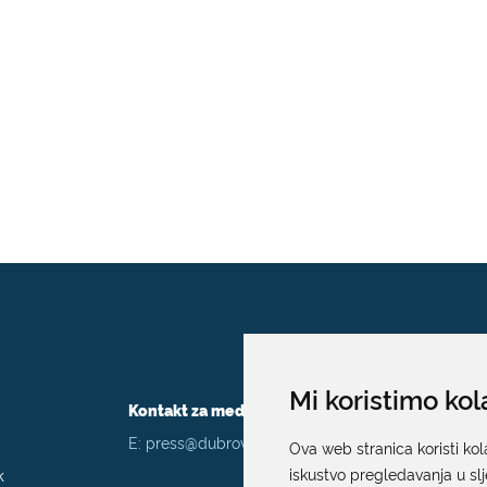
Mi koristimo kol
Kontakt za medije / Press contact
E:
press@dubrovnik.hr
Ova web stranica koristi kol
k
iskustvo pregledavanja u sl