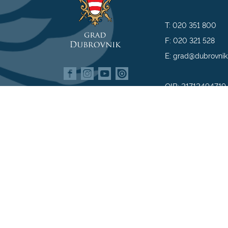
T:
020 351 800
F:
020 321 528
E:
grad@dubrovnik
OIB: 21712494719
MB: 02583020
IBAN: HR35 240
809800009