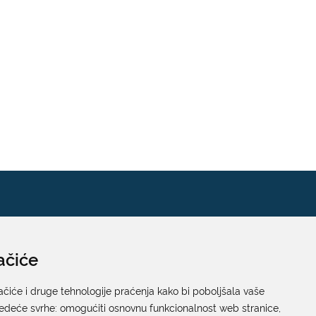
ačiće
Pisarnica
Ured 205; rad sa strankama za sva upravna tijela
ačiće i druge tehnologije praćenja kako bi poboljšala vaše
jedeće svrhe:
Grada Dubrovnika
omogućiti osnovnu funkcionalnost web stranice
,