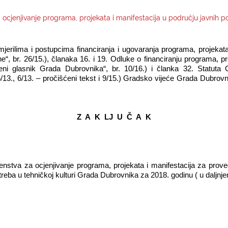
ocjenjivanje programa, projekata i manifestacija u području javnih p
mjerilima i postupcima financiranja i ugovaranja programa, projekat
e“, br. 26/15.), članaka 16. i 19. Odluke o financiranju programa, p
beni glasnik Grada Dubrovnika“, br. 10/16.) i članka 32. Statut
 5/13., 6/13. – pročišćeni tekst i 9/15.) Gradsko vijeće Grada Dubrovn
Z A K LJ U Č A K
nstva za ocjenjivanje programa, projekata i manifestacija za prove
treba u tehničkoj kulturi Grada Dubrovnika za 2018. godinu ( u daljnj