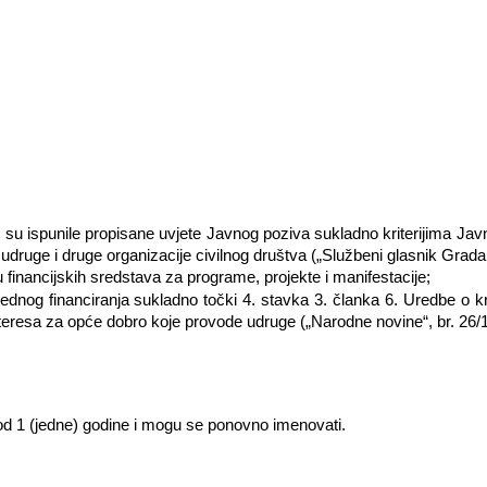
je su ispunile propisane uvjete Javnog poziva sukladno kriterijima Ja
 udruge i druge organizacije civilnog društva („Službeni glasnik Grada
 financijskih sredstava za programe, projekte i manifestacije;
ednog financiranja sukladno točki 4. stavka 3. članka 6. Uredbe o krit
teresa za opće dobro koje provode udruge („Narodne novine“, br. 26/1
d 1 (jedne) godine i mogu se ponovno imenovati.