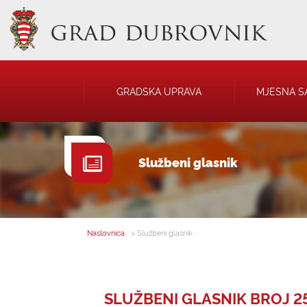
GRADSKA UPRAVA
MJESNA S
GRADONAČELNIK
NATJEČAJI
Službeni glasnik
GRADSKO VIJEĆE
JAVNA OBJAVA
UPRAVNA TIJELA
USTANOVE
SAVJET MLADIH
KOMUNALNA I
DRUŠTVA
Naslovnica
> Službeni glasnik
SLUŽBENI GLASNIK BROJ 25 