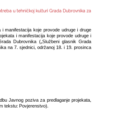
otreba u tehničkoj kulturi Grada Dubrovnika za
a i manifestacija koje provode udruge i druge
rojekata i manifestacija koje provode udruge i
a Grada Dubrovnika („Službeni glasnik Grada
ika na 7. sjednici, održanoj 18. i 19. prosinca
dbu Javnog poziva za predlaganje projekata,
em tekstu: Povjerenstvo).