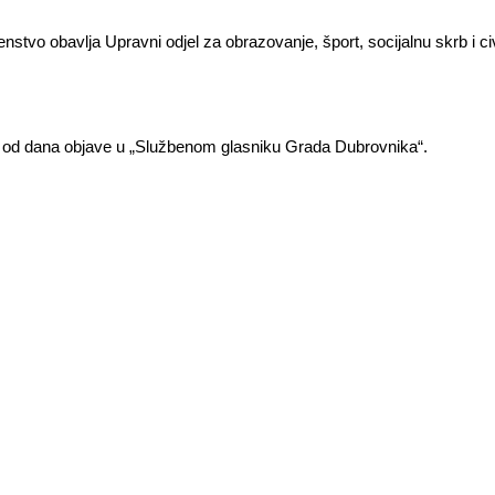
nstvo obavlja Upravni odjel za obrazovanje, šport, socijalnu skrb i c
od dana objave u „Službenom glasniku Grada Dubrovnika“.
dskog vijeća: