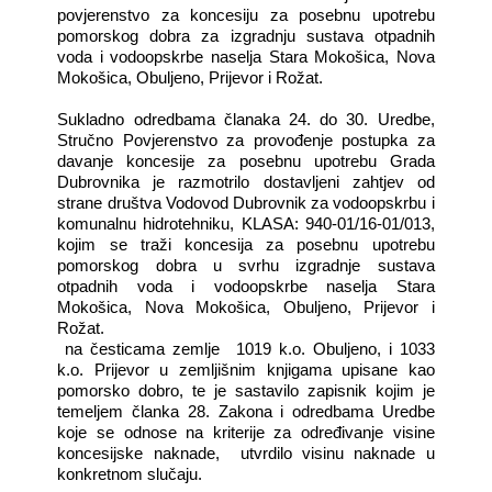
povjerenstvo za koncesiju za posebnu upotrebu
pomorskog dobra za izgradnju sustava otpadnih
voda i vodoopskrbe naselja Stara Mokošica, Nova
Mokošica, Obuljeno, Prijevor i Rožat.
Sukladno odredbama članaka 24. do 30. Uredbe,
Stručno Povjerenstvo za provođenje postupka za
davanje koncesije za posebnu upotrebu Grada
Dubrovnika je razmotrilo dostavljeni zahtjev od
strane društva Vodovod Dubrovnik za vodoopskrbu i
komunalnu hidrotehniku, KLASA: 940-01/16-01/013,
kojim se traži koncesija za posebnu upotrebu
pomorskog dobra u svrhu izgradnje sustava
otpadnih voda i vodoopskrbe naselja Stara
Mokošica, Nova Mokošica, Obuljeno, Prijevor i
Rožat.
na česticama zemlje 1019 k.o. Obuljeno, i 1033
k.o. Prijevor u zemljišnim knjigama upisane kao
pomorsko dobro, te je sastavilo zapisnik kojim je
temeljem članka 28. Zakona i odredbama Uredbe
koje se odnose na kriterije za određivanje visine
koncesijske naknade, utvrdilo visinu naknade u
konkretnom slučaju.