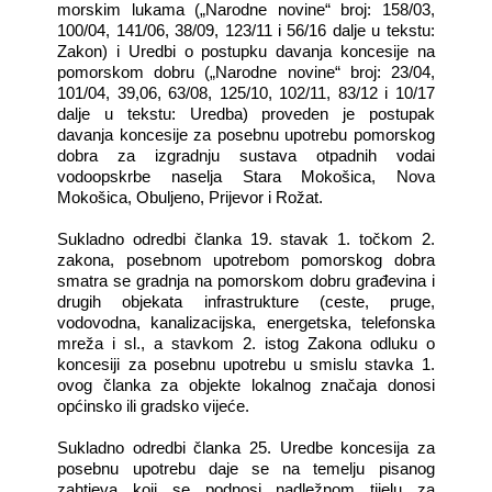
morskim lukama („Narodne novine“ broj: 158/03,
100/04, 141/06, 38/09, 123/11 i 56/16 dalje u tekstu:
Zakon) i Uredbi o postupku davanja koncesije na
pomorskom dobru („Narodne novine“ broj: 23/04,
101/04, 39,06, 63/08, 125/10, 102/11, 83/12 i 10/17
dalje u tekstu: Uredba) proveden je postupak
davanja koncesije za posebnu upotrebu pomorskog
dobra za izgradnju sustava otpadnih vodai
vodoopskrbe naselja Stara Mokošica, Nova
Mokošica, Obuljeno, Prijevor i Rožat.
Sukladno odredbi članka 19. stavak 1. točkom 2.
zakona, posebnom upotrebom pomorskog dobra
smatra se gradnja na pomorskom dobru građevina i
drugih objekata infrastrukture (ceste, pruge,
vodovodna, kanalizacijska, energetska, telefonska
mreža i sl., a stavkom 2. istog Zakona odluku o
koncesiji za posebnu upotrebu u smislu stavka 1.
ovog članka za objekte lokalnog značaja donosi
općinsko ili gradsko vijeće.
Sukladno odredbi članka 25. Uredbe koncesija za
posebnu upotrebu daje se na temelju pisanog
zahtjeva koji se podnosi nadležnom tijelu za