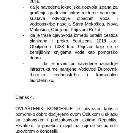
2016.
-
da je navedena lokacijska dozvola izdana za
građenje građevine infrastrukturne namjene,
sustava odvodnje otpadnih voda i
vodoopskrbe naselja Stara Mokošica, Nova
Mokošica, Obuljeno, Prijevor i Rožat.
-
da je trasa cjevovoda između ostalih čestica
planirana i preko čest.zem. 1019 k.o.
Obuljeno i 1033 k.o. Prijevor koje se u
zemljišnim knjigama vode kao pomorsko
dobro.
-
da je investitor navedene izgradnje
infrastrukturne namjene Vodovod Dubrovnik
d.o.o.za vodoopskrbu i komunalnu
hidrotehniku.
Članak 4.
OVLAŠTENIK KONCESIJE je obvezan koristiti
pomorsko dobro dodijeljeno ovom Odlukom u skladu
sa zakonskim i podzakonskim aktima Republike
Hrvatske, te posebnim uvjetima koji će se odrediti
ugovorom o koncesiji.