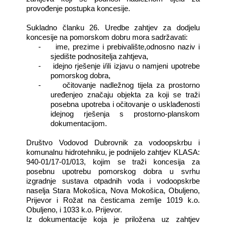
provođenje postupka koncesije.
Sukladno članku 26. Uredbe zahtjev za dodjelu
koncesije na pomorskom dobru mora sadržavati:
-
ime, prezime i prebivalište,odnosno naziv i
sjedište podnositelja zahtjeva,
-
idejno rješenje i/ili izjavu o namjeni upotrebe
pomorskog dobra,
-
očitovanje nadležnog tijela za prostorno
uređenjeo značaju objekta za koji se traži
posebna upotreba i očitovanje o usklađenosti
idejnog rješenja s prostorno-planskom
dokumentacijom.
Društvo Vodovod Dubrovnik za vodoopskrbu i
komunalnu hidrotehniku, je podnijelo zahtjev KLASA:
940-01/17-01/013, kojim se traži koncesija za
posebnu upotrebu pomorskog dobra u svrhu
izgradnje sustava otpadnih voda i vodoopskrbe
naselja Stara Mokošica, Nova Mokošica, Obuljeno,
Prijevor i Rožat na česticama zemlje 1019 k.o.
Obuljeno, i 1033 k.o. Prijevor.
Iz dokumentacije koja je priložena uz zahtjev