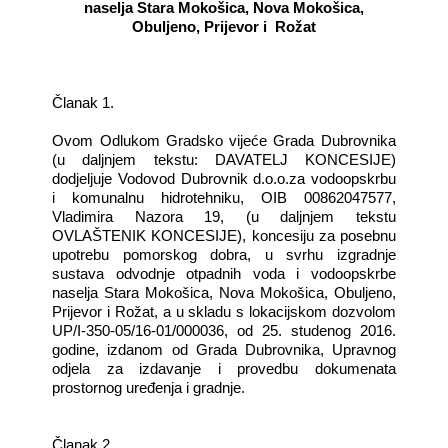
naselja Stara Mokošica, Nova Mokošica,
Obuljeno, Prijevor i Rožat
Članak 1.
Ovom Odlukom Gradsko vijeće Grada Dubrovnika
(u daljnjem tekstu: DAVATELJ KONCESIJE)
dodjeljuje Vodovod Dubrovnik d.o.o.za vodoopskrbu
i komunalnu hidrotehniku, OIB 00862047577,
Vladimira Nazora 19, (u daljnjem tekstu
OVLAŠTENIK KONCESIJE), koncesiju za posebnu
upotrebu pomorskog dobra, u svrhu izgradnje
sustava odvodnje otpadnih voda i vodoopskrbe
naselja Stara Mokošica, Nova Mokošica, Obuljeno,
Prijevor i Rožat, a u skladu s lokacijskom dozvolom
UP/I-350-05/16-01/000036, od 25. studenog 2016.
godine, izdanom od Grada Dubrovnika, Upravnog
odjela za izdavanje i provedbu dokumenata
prostornog uređenja i gradnje.
Članak 2.