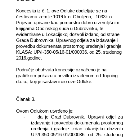
Koncesija iz čl.1. ove Odluke dodjeljuje se na
česticama zemlje 1019 k.o. Obuljeno, i 1033k.o.
Prijevor, upisane kao pomorsko dobro u zemljišnim
knjigama Općinskog suda u Dubrovniku, te
evidentirane u Lokacijskoj dozvoli izdanoj od strane
Grada Dubrovnika, Upravnog odjela za izdavanje i
provedbu dokumenata prostornog uređenja i gradnje
KLASA: UP/I-350-05/16-01/000036, od 25. studenog
2016.godine.
Područje obuhvata koncesije označeno je na
grafičkom prikazu u privitku izrađenom od Topoing
d.o.o., koji je sastavni dio ove Odluke.
Članak 3.
Ovom Odlukom utvrđeno je:
-
da je Grad Dubrovnik, Upravni odjel za
izdavanje i provedbu dokumenata prostornog
uređenja i gradnje izdao lokacijsku dozvolu
UP/I-350-05/16-01/000036, od 25. studenog