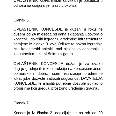
OVLAŠTENIK KONCESIJE obvezan je posebice u
odnosu na osiguranje i zaštitu okoliša.
Članak 6.
OVLAŠTENIK KONCESIJE je dužan, u roku ne
dužem od 24 mjeseca od dana sklapanja Ugovora o
koncesiji, dovršiti izgradnju građevine infrastrukturne
namjene iz članka 3. ove Odluke te nakon izgradnje
istu katastarski snimiti, radi njezina evidentiranja u
katastarskim i zemljišnim knjigama.
OVLAŠTENIK KONCESIJE dužan je za svaku
daljnju gradnju ili rekonstrukciju na koncesioniranom
pomorskom dobru, osim realizacije predmetne
lokacijske dozvole zatražiti suglasnost DAVATELJA
KONCESIJE, te ishoditi potrebne dozvole sukladno
propisima koji uređuju prostorno uređenje i gradnju.
Članak 7.
Koncesija iz članka 2. dodjeljuje se na rok od 20