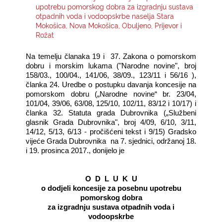
upotrebu pomorskog dobra za izgradnju sustava
otpadnih voda i vodoopskrbe naselja Stara
KONTAKTI
Mokošica, Nova Mokošica, Obuljeno, Prijevor i
Rožat
Na temelju članaka 19 i 37. Zakona o pomorskom
dobru i morskim lukama ("Narodne novine", broj
158/03., 100/04., 141/06, 38/09., 123/11 i 56/16 ),
članka 24. Uredbe o postupku davanja koncesije na
pomorskom dobru („Narodne novine“ br. 23/04,
101/04, 39/06, 63/08, 125/10, 102/11, 83/12 i 10/17) i
članka 32. Statuta grada Dubrovnika („Službeni
glasnik Grada Dubrovnika", broj 4/09, 6/10, 3/11,
14/12, 5/13, 6/13 - pročišćeni tekst i 9/15) Gradsko
vijeće Grada Dubrovnika na 7. sjednici, održanoj 18.
i 19. prosinca 2017., donijelo je
O D L U K U
o dodjeli koncesije za posebnu upotrebu
pomorskog dobra
za izgradnju sustava otpadnih voda i
vodoopskrbe