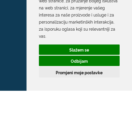
web stranice
,
za pružanje boljeg iskustva
na web stranici
,
za mjerenje vašeg
interesa za naše proizvode i usluge i za
personalizaciju marketinških interakcija
,
za isporuku oglasa koji su relevantniji za
vas
.
Slažem se
Odbijam
Promjeni moje postavke
Grad Dubrovnik
Pred Dvorom 1
20 000 Dubrovnik
T:
020 351 800
F:
020 321 528
E:
grad@dubrovnik.hr