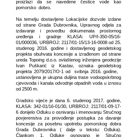
proizlazi da se navedene čestice vode kao
pomorsko dobro.
Na temelju dostavljene Lokacijske dozvole izdane
od strane Grada Dubrovnika, Upravnog odjela za
izdavanje i provedbu dokumenata prostornog
uređenja i gradnje KLASA: UP/I-350-05/16-
01/000036, URBROJ: 2117/01-15/13-16-0008 od 25.
studenog 2016. godine i dostavljenog geodetskog
projekta obuhvata koncesije a izrađenom od strane
ureda Topoing d.o.o. ovlaštenog inženjera geodezije
Ivan Puškarić iz Kastav, oznaka geodetskog
projekta 2079/2017/O-1 od svibnja 2016. godine,
ustanovljena je ukupna duljina trase vodoopskrbnog
cjevovoda i kanala odvodnje otpadnih voda u iznosu
od 2500 m.
Gradsko vijeće je dana 6. studenog 2017. godine,
KLASA: 342-01/16-01/30, URBROJ: 2117/01-09-17-
6 donijelo Odluku o osnivanju i imenovanju Stručnog
povjerenstva za provođenje postupka za davanje
koncesije za posebnu upotrebu pomorskog dobra
Grada Dubrovnika ( dalje u tekstu: Odluka).
Člankom 1. Odluke osnovano je Stručno