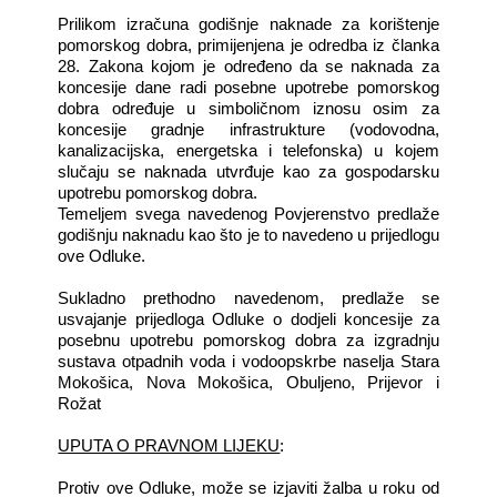
Prilikom izračuna godišnje naknade za korištenje
pomorskog dobra, primijenjena je odredba iz članka
28. Zakona kojom je određeno da se naknada za
koncesije dane radi posebne upotrebe pomorskog
dobra određuje u simboličnom iznosu osim za
koncesije gradnje infrastrukture (vodovodna,
kanalizacijska, energetska i telefonska) u kojem
slučaju se naknada utvrđuje kao za gospodarsku
upotrebu pomorskog dobra.
Temeljem svega navedenog Povjerenstvo predlaže
godišnju naknadu kao što je to navedeno u prijedlogu
ove Odluke.
Sukladno prethodno navedenom, predlaže se
usvajanje prijedloga Odluke o dodjeli koncesije za
posebnu upotrebu pomorskog dobra za izgradnju
sustava otpadnih voda i vodoopskrbe naselja Stara
Mokošica, Nova Mokošica, Obuljeno, Prijevor i
Rožat
UPUTA O PRAVNOM LIJEKU
:
Protiv ove Odluke, može se izjaviti žalba u roku od