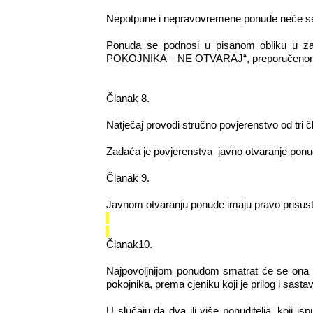
Nepotpune i nepravovremene ponude neće se
Ponuda se podnosi u pisanom obliku u
POKOJNIKA – NE OTVARAJ“, preporučenom poš
Članak 8.
Natječaj provodi stručno povjerenstvo od tri 
Zadaća je povjerenstva javno otvaranje ponu
Članak 9.
Javnom otvaranju ponude imaju pravo prisustvov
Članak10.
Najpovoljnijom ponudom smatrat će se ona po
pokojnika, prema cjeniku koji je prilog i sasta
U slučaju da dva ili više ponuditelja, koji 