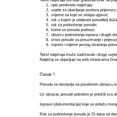
Tekst natječaja utvrđuje gradonačelnik na pri
1.
opis predmeta natječaja;
2.
uvjete za obavljanje poslova prijevoza 
3.
vrijeme na koje se sklapa ugovor;
4.
rok u kojem je odabrani ponuditelj duža
5.
rok za podnošenje ponude;
6.
kome se ponuda podnosi;
7.
obvezu podnošenja isprava i drugih dok
8.
iznos ponude za preuzimanje i prijevoz 
9.
mjesto i vrijeme javnog otvaranja ponu
Tekst natječaja može sadržavati i druge uvjete
Natječaj se objavljuje na web stranicama Grad
Članak 7.
Ponuda se dostavlja na posebnom obrascu koji
Uz obrazac ponude potrebno je priložiti svu d
Isprave (dokumentacija) koje se prilažu moraju b
Rok za podnošenje ponude je 15 dana od dana