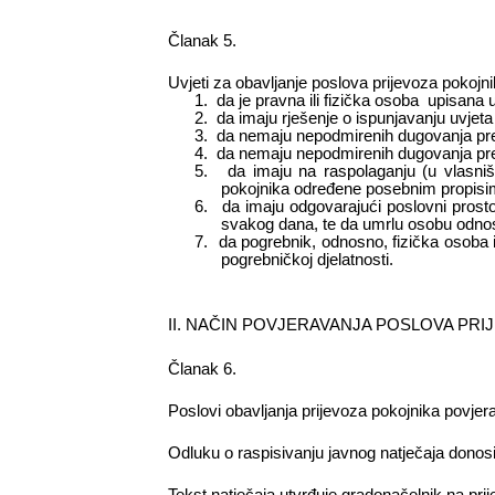
Članak 5.
Uvjeti za obavljanje poslova prijevoza pokojni
1.
da je pravna ili fizička osoba
upisana u 
2.
da
imaju rješenje o ispunjavanju uvjeta
3.
da
nemaju nepodmirenih dugovanja pre
4.
da
nemaju nepodmirenih dugovanja pr
5.
da imaju na raspolaganju (u vlasništ
pokojnika određene posebnim propisi
6.
da imaju odgovarajući poslovni prost
svakog dana, te da umrlu osobu odnos
7.
da
pogrebnik, odnosno, fizička osoba 
pogrebničkoj djelatnosti.
II. NAČIN POVJERAVANJA POSLOVA PR
Članak 6.
Poslovi obavljanja prijevoza pokojnika povjer
Odluku o raspisivanju javnog natječaja donos