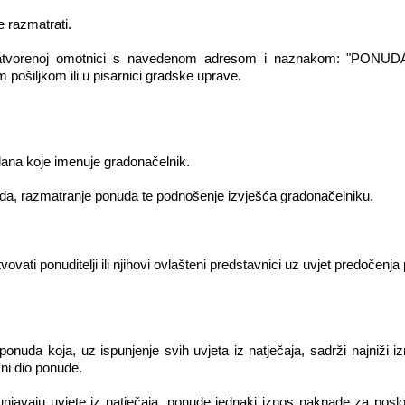
 razmatrati.
 zatvorenoj omotnici s navedenom adresom i naznakom: "
iljkom ili u pisarnici gradske uprave.
člana koje imenuje gradonačelnik.
da, razmatranje ponuda te podnošenje izvješća gradonačelniku.
ati ponuditelji ili njihovi ovlašteni predstavnici uz uvjet predočenj
nuda koja, uz ispunjenje svih uvjeta iz natječaja, sadrži najniži
vni dio ponude.
ispunjavaju uvjete iz natječaja, ponude jednaki iznos naknade za pos