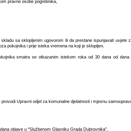
kom pravne osobe pogrebnika,
skladu sa sklopljenim ugovorom ili da prestane ispunjavati uvjete z
za pokojnika i prije isteka vremena na koji je sklopljen.
pokojnika smatra se otkazanim istekom roka od 30 dana od dana d
 provodi Upravni odjel za komunalne djelatnosti i mjesnu samoupra
dana objave u “Službenom Glasniku Grada Dubrovnika”.