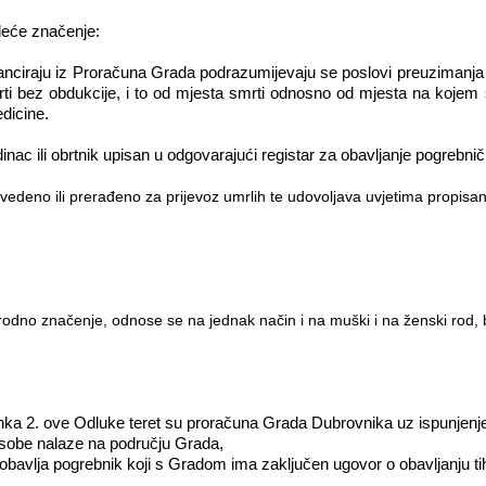
edeće značenje:
nanciraju iz Proračuna Grada podrazumijevaju se poslovi preuzimanja 
rti bez obdukcije, i to od mjesta smrti odnosno od mjesta na kojem
dicine.
nac ili obrtnik upisan u odgovarajući registar za obavljanje pogrebničk
zvedeno ili prerađeno za prijevoz umrlih te udovoljava uvjetima propisa
ju rodno značenje, odnose se na jednak način i na muški i na ženski rod, b
anka 2. ove Odluke teret su proračuna Grada Dubrovnika uz ispunjenje
 osobe nalaze na području Grada,
obavlja pogrebnik koji s Gradom ima zaključen ugovor o obavljanju ti