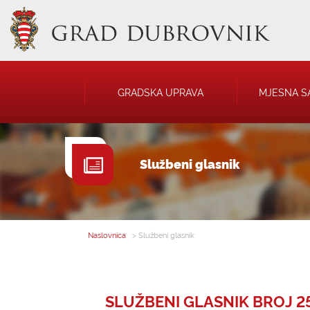
GRADSKA UPRAVA
MJESNA S
GRADONAČELNIK
NATJEČAJI
Službeni glasnik
GRADSKO VIJEĆE
JAVNA OBJAVA
UPRAVNA TIJELA
USTANOVE
SAVJET MLADIH
KOMUNALNA I
DRUŠTVA
Naslovnica
> Službeni glasnik
SLUŽBENI GLASNIK BROJ 25 