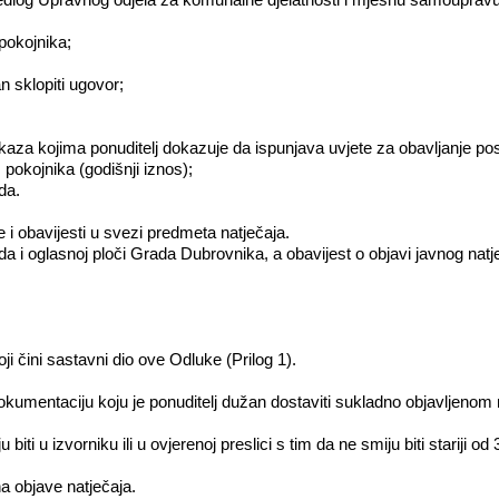
jedlog Upravnog odjela za komunalne djelatnosti i mjesnu samoupravu,
pokojnika;
n sklopiti ugovor;
aza kojima ponuditelj dokazuje da ispunjava uvjete za obavljanje pos
pokojnika (godišnji iznos);
da.
 i obavijesti u svezi predmeta natječaja.
a i oglasnoj ploči Grada Dubrovnika, a obavijest o objavi javnog natje
 čini sastavni dio ove Odluke (Prilog 1).
okumentaciju koju je ponuditelj dužan dostaviti sukladno objavljenom 
iti u izvorniku ili u ovjerenoj preslici s tim da ne smiju biti stariji o
 objave natječaja.