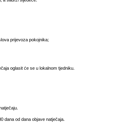
 a sadrži sljedeće:
lova prijevoza pokojnika;
čaja oglasit će se u lokalnom tjedniku.
natječaju.
d 30 dana od
dana objave natječaja.