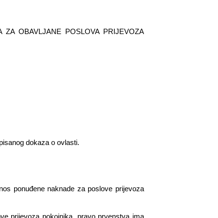
PONUDA ZA OBAVLJANE POSLOVA PRIJEVOZA
a pisanog
dokaza o ovlasti.
 iznos ponuđene naknade za poslove prijevoza
love prijevoza pokojnika, pravo prvenstva ima