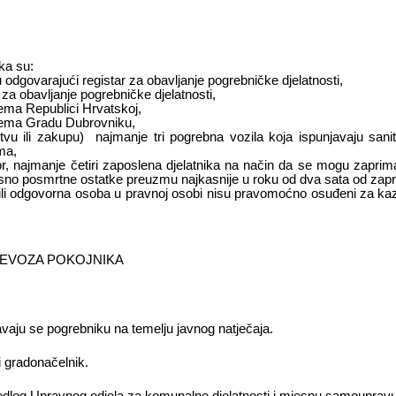
ka su:
odgovarajući registar za obavljanje pogrebničke djelatnosti,
 za obavljanje pogrebničke djelatnosti,
ma Republici Hrvatskoj,
ema Gradu Dubrovniku,
vu ili zakupu) najmanje tri pogrebna vozila koja ispunjavaju sanit
ma,
or, najmanje četiri zaposlena djelatnika na način da se mogu zaprim
no posmrtne ostatke preuzmu najkasnije u roku od dva sata od zapr
ili odgovorna osoba u pravnoj osobi nisu pravomoćno osuđeni za kazn
IJEVOZA POKOJNIKA
avaju se pogrebniku na temelju javnog natječaja.
i gradonačelnik.