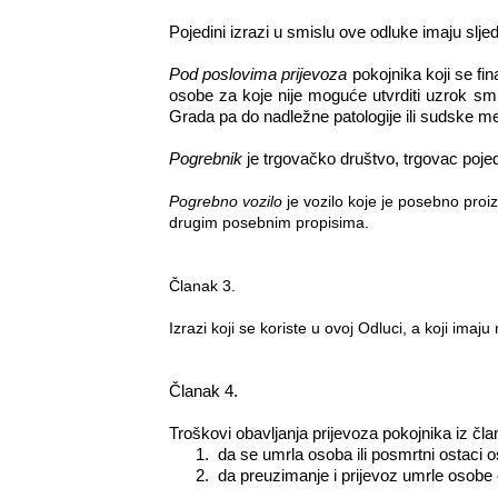
Pojedini izrazi u smislu ove odluke imaju slj
Pod poslovima prijevoza
pokojnika koji se fi
osobe za koje nije moguće utvrditi uzrok sm
Grada pa do nadležne patologije ili sudske me
Pogrebnik
je trgovačko društvo, trgovac pojedi
Pogrebno vozilo
je vozilo koje je posebno proi
drugim posebnim propisima.
Članak 3.
Izrazi koji se koriste u ovoj Odluci, a koji ima
Članak 4.
Troškovi obavljanja prijevoza pokojnika iz čl
1.
da se umrla osoba ili posmrtni ostaci
2.
da preuzimanje i prijevoz umrle osobe 