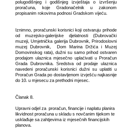
polugodišnjeg i godišnjeg izvještaja o izvršenju
proračuna, koje Gradonačelnik u zakonom
propisanim rokovima podnosi Gradskom vijeću.
Iznimno, proračunski korisnici koji ostvaruju prihode
od muzejsko-galerijske djelatnosti (Dubrovački
muzeji, Umjetnička galerija Dubrovnik, Prirodoslovni
muzej Dubrovnik, Dom Marina Držića i Muzej
Domovinskog rata), dužni su samo prihod ostvaren
prodajom ulaznica mjesečno uplaćivati u Proračun
Grada Dubrovnika. Sredstva od prodaje ulaznica
navedeni proračunski korisnici dužni su uplatiti u
Proračun Grada po dostavljenom izvješću najkasnije
do 10. u mjesecu za prethodni mjesec.
Članak 8.
Upravni odjel za proračun, financije i naplatu planira
likvidnost proračuna u skladu s novčanim tijekom te
usklađuje sa zahtjevima iz mjesečnih financijskih
planova.