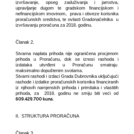
izvršavanje, opseg zaduživanja i jamstva,
upravljanje dugom te gradskom financijskom i
nefinancijskom imovinom, prava i obveze korisnika
proračunskih sredstva, te ovlasti Gradonačelnika u
izvršavanju proračuna za 2018. godinu.
Članak 2.
Stvarna naplata prihoda nije ograničena procjenom
prihoda u Proračunu, dok se iznosi rashoda i
izdataka utvrđeni u Proračunu smatraju
maksimalno dopuštenim svotama.
Stvarni rashodi i izdaci Grada Dubrovnika uključujući
rashode i izdatke proračunskih korisnika financiranih
iz njihovih namjenskih prihoda i primitaka i vlastitih
prihoda, za 2018. godinu ne smiju biti veći od
609.429.700 kuna.
II
.
STRUKTURA
PRORA
Č
UNA
Članak 3.