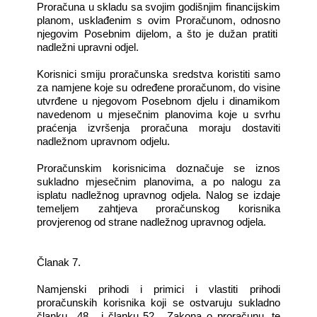
Proračuna u skladu sa svojim godišnjim financijskim
planom, usklađenim s ovim Proračunom, odnosno
njegovim Posebnim dijelom, a što je dužan pratiti
nadležni upravni odjel.
Korisnici smiju proračunska sredstva koristiti samo
za namjene koje su određene proračunom, do visine
utvrđene u njegovom Posebnom djelu i dinamikom
navedenom u mjesečnim planovima koje u svrhu
praćenja izvršenja proračuna moraju dostaviti
nadležnom upravnom odjelu.
Proračunskim korisnicima doznačuje se iznos
sukladno mjesečnim planovima, a po nalogu za
isplatu nadležnog upravnog odjela. Nalog se izdaje
temeljem zahtjeva proračunskog korisnika
provjerenog od strane nadležnog upravnog odjela.
Članak 7.
Namjenski prihodi i primici i vlastiti prihodi
proračunskih korisnika koji se ostvaruju sukladno
članku 48. i članku 52. Zakona o proračunu, te