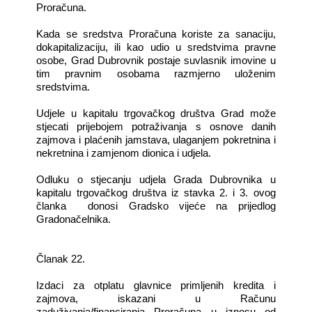
Proračuna.
Kada se sredstva Proračuna koriste za sanaciju,
dokapitalizaciju, ili kao udio u sredstvima pravne
osobe, Grad Dubrovnik postaje suvlasnik imovine u
tim pravnim osobama razmjerno uloženim
sredstvima.
Udjele u kapitalu trgovačkog društva Grad može
stjecati prijebojem potraživanja s osnove danih
zajmova i plaćenih jamstava, ulaganjem pokretnina i
nekretnina i zamjenom dionica i udjela.
Odluku o stjecanju udjela Grada Dubrovnika u
kapitalu trgovačkog društva iz stavka 2. i 3. ovog
članka donosi Gradsko vijeće na prijedlog
Gradonačelnika.
Članak 22.
Izdaci za otplatu glavnice primljenih kredita i
zajmova, iskazani u Računu
zaduživanja/financiranja Proračuna u iznosu od