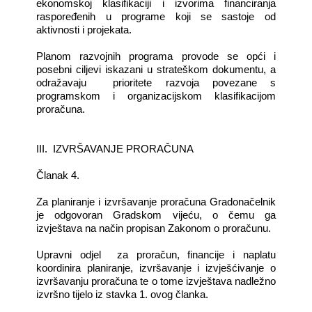
ekonomskoj klasifikaciji i izvorima financiranja
raspoređenih u programe koji se sastoje od
aktivnosti i projekata.
Planom razvojnih programa provode se opći i
posebni ciljevi iskazani u strateškom dokumentu, a
odražavaju prioritete razvoja povezane s
programskom i organizacijskom klasifikacijom
proračuna.
III
.
IZVR
Š
AVANJE
PRORA
Č
UNA
Članak 4.
Za planiranje i izvršavanje proračuna Gradonačelnik
je odgovoran Gradskom vijeću, o čemu ga
izvještava na način propisan Zakonom o proračunu.
Upravni odjel za proračun, financije i naplatu
koordinira planiranje, izvršavanje i izvješćivanje o
izvršavanju proračuna te o tome izvještava nadležno
izvršno tijelo iz stavka 1. ovog članka.