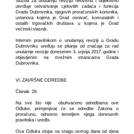
Služba za unutarnju reviziju neovisno i objektivno
utvrđuje ostvarivanje cjelovitih zadaća i funkcija
Grada Dubrovnika, njegovih proračunskih korisnika,
ustanova kojima je Grad osnivač, komunalnih i
ostalih trgovačkih društava u kojima je Grad
većinski vlasnik.
Internim pravilnikom o unutarnjoj reviziji u Gradu
Dubrovniku uređuju se pitanja od značaja za rad
unutarnje revizije donesenim 3. srpnja 2017. godine i
objavljenim na mrežnim stranicama Grada
Dubrovnika.
VI. ZAVRŠNE ODREDBE
Članak 28.
Na sve što nije obuhvaćeno odredbama ove
Odluke, primjenjivat će se odredbe Zakona o
proračunu, odnosno temeljem njega donesenih
pravilnika i uredbi.
Ova Odluka stupa na snagu osmog dana od dana