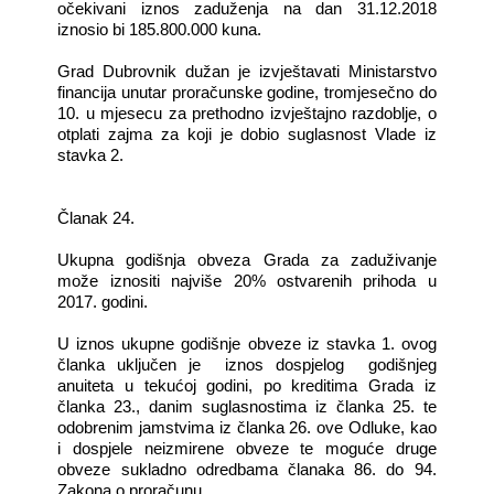
očekivani iznos zaduženja na dan 31.12.2018
iznosio bi 185.800.000 kuna.
Grad Dubrovnik dužan je izvještavati Ministarstvo
financija unutar proračunske godine, tromjesečno do
10. u mjesecu za prethodno izvještajno razdoblje, o
otplati zajma za koji je dobio suglasnost Vlade iz
stavka 2.
Članak 24.
Ukupna godišnja obveza Grada za zaduživanje
može iznositi najviše 20% ostvarenih prihoda u
2017. godini.
U iznos ukupne godišnje obveze iz stavka 1. ovog
članka uključen je iznos dospjelog godišnjeg
anuiteta u tekućoj godini, po kreditima Grada iz
članka 23., danim suglasnostima iz članka 25. te
odobrenim jamstvima iz članka 26. ove Odluke, kao
i dospjele neizmirene obveze te moguće druge
obveze sukladno odredbama članaka 86. do 94.
Zakona o proračunu.