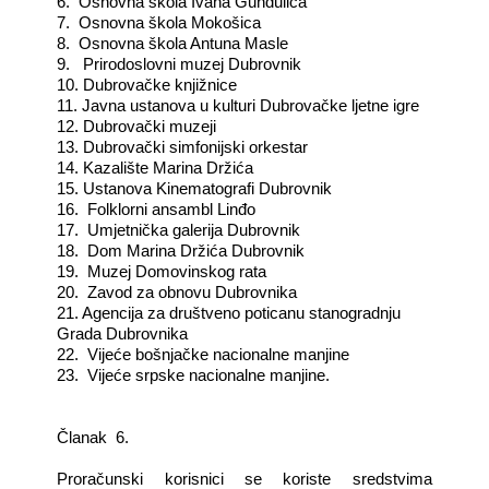
6. Osnovna škola Ivana Gundulića
7. Osnovna škola Mokošica
8. Osnovna škola Antuna Masle
9. Prirodoslovni muzej Dubrovnik
10. Dubrovačke knjižnice
11. Javna ustanova u kulturi Dubrovačke ljetne igre
12. Dubrovački muzeji
13. Dubrovački simfonijski orkestar
14. Kazalište Marina Držića
15. Ustanova Kinematografi Dubrovnik
16. Folklorni ansambl Linđo
17. Umjetnička galerija Dubrovnik
18. Dom Marina Držića Dubrovnik
19. Muzej Domovinskog rata
20. Zavod za obnovu Dubrovnika
21. Agencija za društveno poticanu stanogradnju
Grada Dubrovnika
22. Vijeće bošnjačke nacionalne manjine
23. Vijeće srpske nacionalne manjine.
Članak 6.
Proračunski korisnici se koriste sredstvima