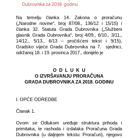
Dubrovnika za 2018. godinu
KONTAKTI
Na temelju članka 14. Zakona o proračunu
(„Narodne novine“, broj 87/08., 136/12 i 15/15) i
članka 32. Statuta Grada Dubrovnika („Službeni
glasnik Grada Dubrovnika“, broj 4/09., 6/10., 3/11.,
14/12., 5/13., 6/13 – pročišćeni tekst i 9/15),
Gradsko vijeće Grada Dubrovnika na 7. sjednici,
održanoj 18. i 19. prosinca 2017., donijelo je
O D L U K U
O IZVRŠAVANJU PRORAČUNA
GRADA DUBROVNIKA ZA 2018. GODINU
I. OPĆE ODREDBE
Članak 1.
Ovom se Odlukom uređuje struktura prihoda i
primitaka, te rashoda i izdataka Proračuna Grada
Dubrovnika (u daljnjem tekstu: Proračun), njegovo