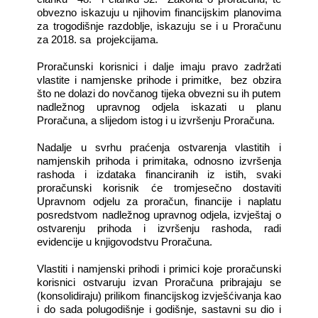
obvezno iskazuju u njihovim financijskim planovima
za trogodišnje razdoblje, iskazuju se i u Proračunu
za 2018. sa projekcijama.
Proračunski korisnici i dalje imaju pravo zadržati
vlastite i namjenske prihode i primitke, bez obzira
što ne dolazi do novčanog tijeka obvezni su ih putem
nadležnog upravnog odjela iskazati u planu
Proračuna, a slijedom istog i u izvršenju Proračuna.
Nadalje u svrhu praćenja ostvarenja vlastitih i
namjenskih prihoda i primitaka, odnosno izvršenja
rashoda i izdataka financiranih iz istih, svaki
proračunski korisnik će tromjesečno dostaviti
Upravnom odjelu za proračun, financije i naplatu
posredstvom nadležnog upravnog odjela, izvještaj o
ostvarenju prihoda i izvršenju rashoda, radi
evidencije u knjigovodstvu Proračuna.
Vlastiti i namjenski prihodi i primici koje proračunski
korisnici ostvaruju izvan Proračuna pribrajaju se
(konsolidiraju) prilikom financijskog izvješćivanja kao
i do sada polugodišnje i godišnje, sastavni su dio i