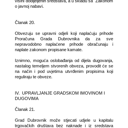
visini dodijeljenih sredstava, a u skladu sa Zakonom
o javnoj nabavi.
Članak 20.
Obvezuju se upravni odjeli koji naplaćuju prihode
Proračuna Grada Dubrovnika da za sve
nepravodobno naplaćene prihode obračunaju i
naplate zakonom propisane kamate.
Iznimno, moguća oslobađanja od dijela dugovanja,
nastalog temeljem stvorenih obveza, provodit će se
na način i pod uvjetima utvrđenim propisima koji
reguliraju te obveze.
IV. UPRAVLJANJE GRADSKOM IMOVINOM I
DUGOVIMA
Članak 21.
Grad Dubrovnik može stjecati udjele u kapitalu
trgovačkih društava bez naknade i iz sredstava