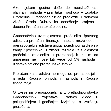
Ako tijekom godine dođe do neusklađenosti
planiranih prihoda – primitaka i rashoda – izdataka
Proračuna, Gradonačelnik će predložiti Gradskom
vijeću Grada Dubrovnika donošenje izmjena i
dopuna Proračuna tekuće godine.
Gradonačelnik uz suglasnost pročelnika Upravnog
odjela za proračun, financije i naplatu može odobriti
preraspodjelu sredstava unutar pojedinog razdjela na
zahtjev pročelnika, ili između razdjela uz suglasnost
pročelnika (sudionika u preraspodjeli), s tim da
umanjenje ne može biti veće od 5% rashoda i
izdataka dotične proračunske stavke.
Proračunska sredstva ne mogu se preraspodijeliti
između Računa prihoda i rashoda i Računa
financiranja.
O izvršenim preraspodjelama iz prethodnog stavka
Gradonačelnik izvještava Gradsko vijeće u
polugodišnjem i godišnjem izvještaju o izvršenju
proračuna.