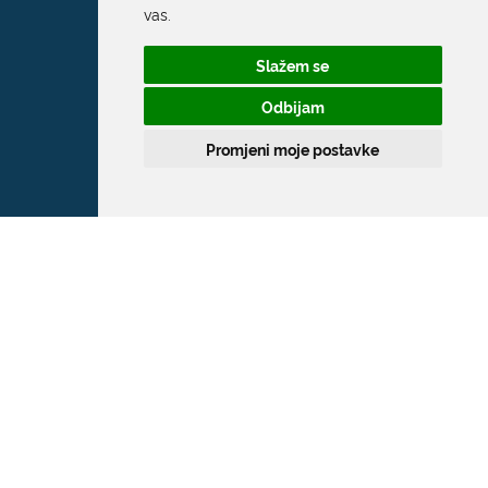
vas
.
Slažem se
Odbijam
Promjeni moje postavke
Grad Dubrovnik
Pred Dvorom 1
20 000 Dubrovnik
T:
020 351 800
F:
020 321 528
E:
grad@dubrovnik.hr
OIB: 21712494719
MB: 02583020
IBAN: HR35 24070001 809800009