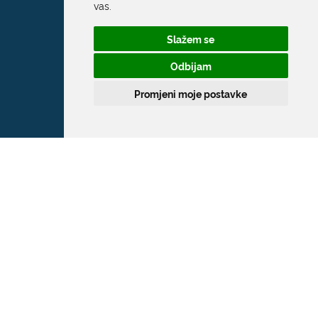
vas
.
Slažem se
Odbijam
Promjeni moje postavke
Grad Dubrovnik
Pred Dvorom 1
20 000 Dubrovnik
T:
020 351 800
F:
020 321 528
E:
grad@dubrovnik.hr
OIB: 21712494719
MB: 02583020
IBAN: HR35 24070001 809800009