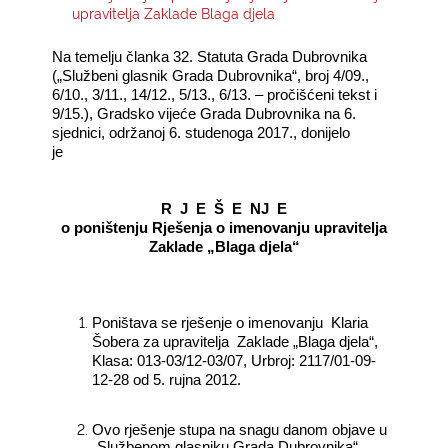
upravitelja Zaklade Blaga djela
KONTAKTI
Na temelju članka 32. Statuta Grada Dubrovnika
(„Službeni glasnik Grada Dubrovnika“, broj 4/09.,
6/10., 3/11., 14/12., 5/13., 6/13. – pročišćeni tekst i
9/15.), Gradsko vijeće Grada Dubrovnika na 6.
sjednici, održanoj 6. studenoga 2017., donijelo
j
R J E Š E NJ E
o poništenju Rješenja o imenovanju upravitelja
Zaklade „Blaga djela“
Poništava se rješenje o imenovanju Klaria
Šobera za upravitelja Zaklade „Blaga djela“,
Klasa: 013-03/12-03/07, Urbroj: 2117/01-09-
12-28 od 5. rujna 2012.
Ovo rješenje stupa na snagu danom objave u
„Službenom glasniku Grada Dubrovnika“.