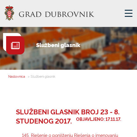
GRADSKA UPRAVA
Službeni glasnik
GRADONAČELNIK
MJESNA SAMOUPRAVA
GRADSKO VIJEĆE
Naslovnica
> Službeni glasnik
UPRAVNA TIJELA
ZA GRAĐANE
SAVJET MLADIH
SLUŽBENI GLASNIK BROJ 23 - 8.
STUDENOG 2017.
OBJAVLJENO: 17.11.17.
E-USLUGE
145. Rješenje o poništenju Rješenja o imenovanju