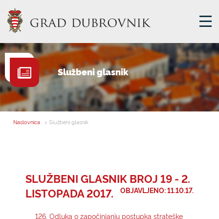
GRADSKA UPRAVA
Službeni glasnik
GRADONAČELNIK
MJESNA SAMOUPRAVA
GRADSKO VIJEĆE
Naslovnica
> Službeni glasnik
UPRAVNA TIJELA
ZA GRAĐANE
SAVJET MLADIH
SLUŽBENI GLASNIK BROJ 19 - 2.
LISTOPADA 2017.
OBJAVLJENO: 11.10.17.
E-USLUGE
126. Odluka o započinjanju postupka strateške