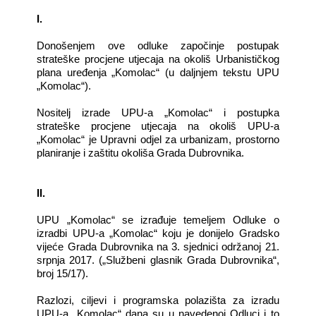
I.
Donošenjem ove odluke započinje postupak
strateške procjene utjecaja na okoliš Urbanističkog
plana uređenja „Komolac“ (u daljnjem tekstu UPU
„Komolac“).
Nositelj izrade UPU-a „Komolac“ i postupka
strateške procjene utjecaja na okoliš UPU-a
„Komolac“ je Upravni odjel za urbanizam, prostorno
planiranje i zaštitu okoliša Grada Dubrovnika.
II.
UPU „Komolac“ se izrađuje temeljem Odluke o
izradbi UPU-a „Komolac“ koju je donijelo Gradsko
vijeće Grada Dubrovnika na 3. sjednici održanoj 21.
srpnja 2017.
(„Službeni glasnik Grada Dubrovnika“,
broj 15/17).
Razlozi, ciljevi i programska polazišta za izradu
UPU-a „Komolac“ dana su u navedenoj Odluci i to