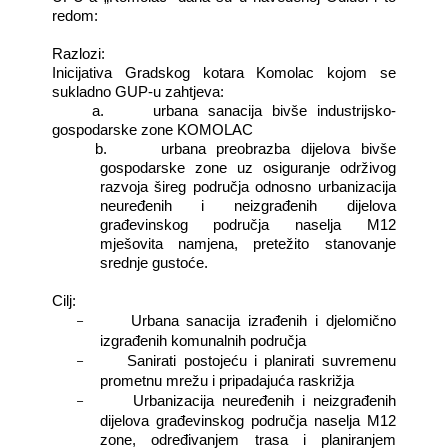
redom:
Razlozi:
Inicijativa Gradskog kotara Komolac kojom se
sukladno GUP-u zahtjeva:
a. urbana sanacija bivše industrijsko-
gospodarske zone KOMOLAC
b. urbana preobrazba dijelova bivše
gospodarske zone uz osiguranje održivog
razvoja šireg područja odnosno urbanizacija
neuređenih i neizgrađenih dijelova
građevinskog područja naselja M12
mješovita namjena, pretežito stanovanje
srednje gustoće.
Cilj:
−
Urbana sanacija izrađenih i djelomično
izgrađenih komunalnih područja
−
Sanirati postojeću i planirati suvremenu
prometnu mrežu i pripadajuća raskrižja
−
Urbanizacija neuređenih i neizgrađenih
dijelova građevinskog područja naselja M12
zone, određivanjem trasa i planiranjem