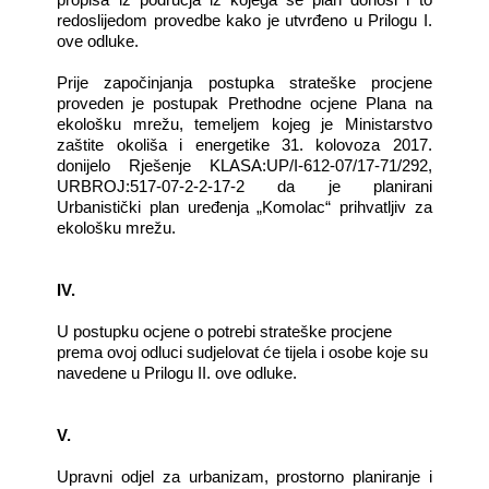
redoslijedom provedbe kako je utvrđeno u Prilogu I.
ove odluke.
Prije započinjanja postupka strateške procjene
proveden je postupak Prethodne ocjene Plana na
ekološku mrežu, temeljem kojeg je Ministarstvo
zaštite okoliša i energetike 31. kolovoza 2017.
donijelo Rješenje KLASA:UP/I-612-07/17-71/292,
URBROJ:517-07-2-2-17-2 da je planirani
Urbanistički plan uređenja „Komolac“ prihvatljiv za
ekološku mrežu.
IV.
U postupku ocjene o potrebi strateške procjene
prema ovoj odluci sudjelovat će tijela i osobe koje su
navedene u Prilogu II. ove odluke.
V.
Upravni odjel za urbanizam, prostorno planiranje i