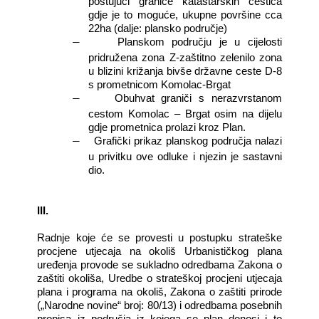
poštujući granice katastarskih čestica
gdje je to moguće, ukupne površine cca
22ha (dalje: plansko područje)
Planskom području je u cijelosti
―
pridružena zona Z-zaštitno zelenilo zona
u blizini križanja bivše državne ceste D-8
s prometnicom Komolac-Brgat
Obuhvat graniči s nerazvrstanom
―
cestom Komolac – Brgat osim na dijelu
gdje prometnica prolazi kroz Plan.
Grafički prikaz planskog područja nalazi
―
u privitku ove odluke i njezin je sastavni
dio.
III.
Radnje koje će se provesti u postupku strateške
procjene utjecaja na okoliš Urbanističkog plana
uređenja provode se sukladno odredbama Zakona o
zaštiti okoliša, Uredbe o strateškoj procjeni utjecaja
plana i programa na okoliš, Zakona o zaštiti prirode
(„Narodne novine“ broj: 80/13) i odredbama posebnih
propisa iz područja iz kojega se plan donosi i to