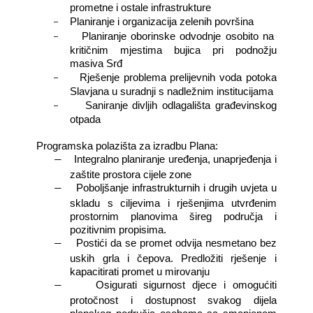
prometne i ostale infrastrukture
−
Planiranje i organizacija zelenih površina
−
Planiranje oborinske odvodnje osobito na
kritičnim mjestima bujica pri podnožju
masiva Srđ
−
Rješenje problema prelijevnih voda potoka
Slavjana u suradnji s nadležnim institucijama
−
Saniranje divljih odlagališta građevinskog
otpada
Programska polazišta za izradbu Plana:
Integralno planiranje uređenja, unaprjeđenja i
―
zaštite prostora cijele zone
Poboljšanje infrastrukturnih i drugih uvjeta u
―
skladu s ciljevima i rješenjima utvrđenim
prostornim planovima šireg područja i
pozitivnim propisima.
Postići da se promet odvija nesmetano bez
―
uskih grla i čepova. Predložiti rješenje i
kapacitirati promet u mirovanju
Osigurati sigurnost djece i omogućiti
―
protočnost i dostupnost svakog dijela