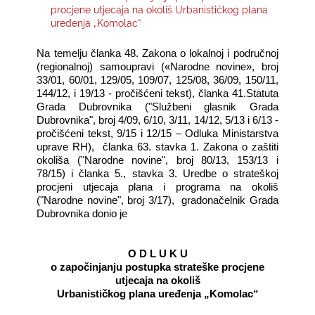
procjene utjecaja na okoliš Urbanističkog plana
uređenja „Komolac“
KONTAKTI
Na temelju članka 48. Zakona o lokalnoj i područnoj
(regionalnoj) samoupravi («Narodne novine», broj
33/01, 60/01, 129/05, 109/07, 125/08, 36/09, 150/11,
144/12, i 19/13 - pročišćeni tekst), članka 41.Statuta
Grada Dubrovnika ("Službeni glasnik Grada
Dubrovnika", broj 4/09, 6/10, 3/11, 14/12, 5/13 i 6/13 -
pročišćeni tekst, 9/15 i 12/15 – Odluka Ministarstva
uprave RH), članka 63. stavka 1. Zakona o zaštiti
okoliša ("Narodne novine", broj 80/13, 153/13 i
78/15) i članka 5., stavka 3. Uredbe o strateškoj
procjeni utjecaja plana i programa na okoliš
("Narodne novine", broj 3/17), gradonačelnik Grada
Dubrovnika donio je
O D L U K U
o započinjanju postupka strateške procjene
utjecaja na okoliš
Urbanističkog plana uređenja „Komolac“