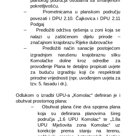
planskog područja osobama sa smanjenom
pokretljivošću.
Prometnicama u planskom području
―
povezati i DPU 2.10. Čajkovica i DPU 2.11
Podgaj
Predložiti održiva rješenja u zoni koja se
―
nalazi u zaštićenom dijelu prirode –
značajnom krajobrazu Rijeke dubrovačke
Predložiti način sanacije postojećom
―
izgradnjom narušenu krajobraznu sliku
Komolačke doline kroz odredbe za
provođenje Plana te detaljno propisati uvjete
za buduću izgradnju koji će respektirati
prirodne vrijednosti (npr. uvođenjem uvjeta za
tzv. 5. fasadu i dr.).
Odlukom o izradbi UPU-a „Komolac“ definiran je i
obuhvat prostornog plana:
Obuhvat plana čine dva spojena plana
―
koja su definirana planovima šireg
područja „1.6 UPU Komolac“ te „1.8a
UPU Mješovita zona Komolac“ uz
korekcije prema stanju na terenu,