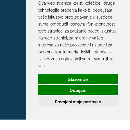
Ova web stranica koristi kolačiće i druge
tehnologije praćenja kako bi poboljšala
vaše iskustvo pregledavanja u sljedeće
svrhe:
omogućiti osnovnu funkcionalnost
web stranice
,
za pružanje boljeg iskustva
na web stranici
,
za mjerenje vašeg
interesa za naše proizvode i usluge i za
personalizaciju marketinških interakcija
,
za isporuku oglasa koji su relevantniji za
vas
.
Slažem se
Odbijam
Promjeni moje postavke
Grad Dubrovnik
Pred Dvorom 1
20 000 Dubrovnik