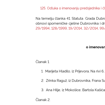
125. Odluka o imenovanju predsjednika i 
Na temelju članka 41. Statuta Grada Dubrovn
obnovi spomeničke cjeline Dubrovnika i dr
29/1994
,
128/1999
,
19/2014
,
32/2014
,
99
o imenovan
Članak 1.
1.
Marijeta Hladilo, iz Prijevora, Na r
2.
Zrinka Raguž, iz Dubrovnika, Frana 
3.
Ana Hilje, iz Mokošice, Bartola Kaš
Članak 2.