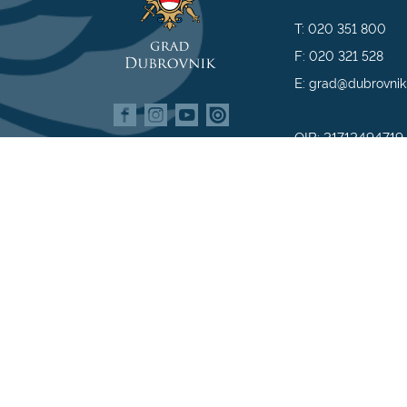
T:
020 351 800
F:
020 321 528
E:
grad@dubrovnik
OIB: 21712494719
MB: 02583020
IBAN: HR35 240
809800009