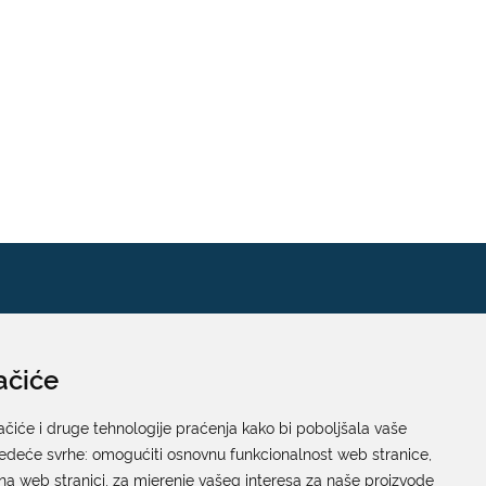
ačiće
Pisarnica
Ured 205; rad sa strankama za sva upravna tijela
ačiće i druge tehnologije praćenja kako bi poboljšala vaše
jedeće svrhe:
Grada Dubrovnika
omogućiti osnovnu funkcionalnost web stranice
,
na web stranici
,
za mjerenje vašeg interesa za naše proizvode