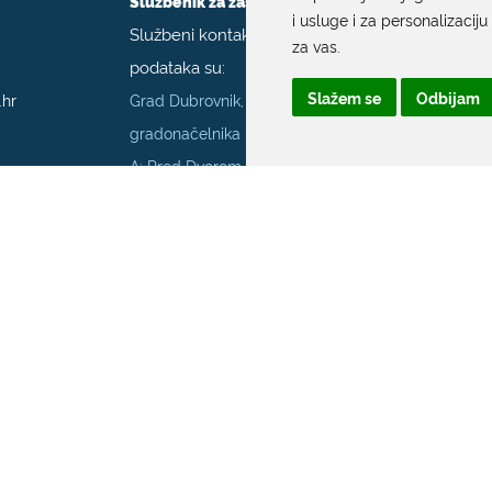
Službenik za zaštitu podataka
i usluge i za personalizaciju
Službeni kontakt podaci službenika za zaštitu
za vas
.
podataka su:
Slažem se
Odbijam
.hr
Grad Dubrovnik, Upravni odjel za poslove
gradonačelnika
A: Pred Dvorom 1; E:
szop@dubrovnik.hr
;
T:
+385 20 351 800
70001
Službenik za informiranje Grada Dubrovnika
Službeni kontakt podaci službenika za
informiranje su:
A: Grad Dubrovnik, Pred Dvorom 1, 20 000
Dubrovnik
E:
pristup.informacijama@dubrovnik.hr