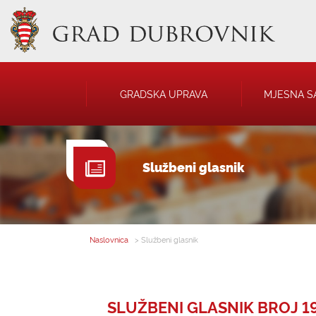
GRADSKA UPRAVA
MJESNA S
GRADONAČELNIK
NATJEČAJI
Službeni glasnik
GRADSKO VIJEĆE
JAVNA OBJAVA
UPRAVNA TIJELA
USTANOVE
SAVJET MLADIH
KOMUNALNA I
DRUŠTVA
Naslovnica
> Službeni glasnik
SLUŽBENI GLASNIK BROJ 19 