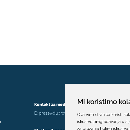
Mi koristimo kol
Kontakt za medije / Press contact
E:
press@dubrovnik.hr
Ova web stranica koristi kol
k
iskustvo pregledavanja u sl
za pružanje boljeg iskustva 