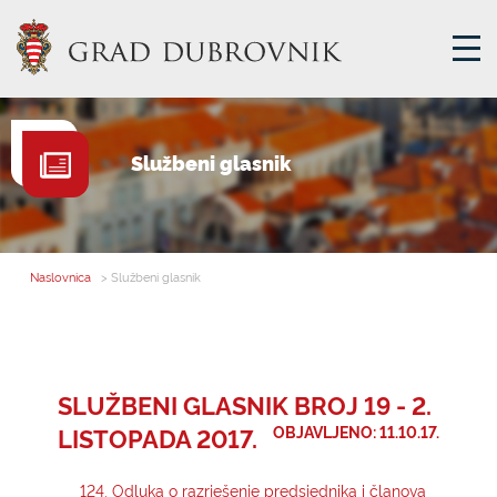
GRADSKA UPRAVA
Službeni glasnik
GRADONAČELNIK
MJESNA SAMOUPRAVA
GRADSKO VIJEĆE
Naslovnica
> Službeni glasnik
UPRAVNA TIJELA
ZA GRAĐANE
SAVJET MLADIH
SLUŽBENI GLASNIK BROJ 19 - 2.
LISTOPADA 2017.
OBJAVLJENO: 11.10.17.
E-USLUGE
124. Odluka o razrješenje predsjednika i članova