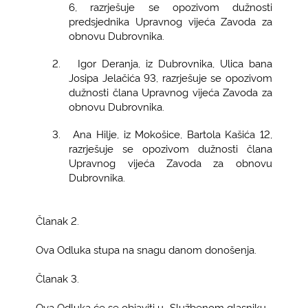
6,
razrješuje se opozivom dužnosti
predsjednika Upravnog vijeća Zavoda za
obnovu Dubrovnika.
2.
Igor Deranja, iz Dubrovnika, Ulica bana
Josipa Jelačića 93
, razrješuje se opozivom
dužnosti člana Upravnog vijeća Zavoda za
obnovu Dubrovnika.
3.
Ana Hilje, iz Mokošice, Bartola Kašića 12,
razrješuje se opozivom dužnosti člana
Upravnog vijeća Zavoda za obnovu
Dubrovnika.
Članak 2.
Ova Odluka stupa na snagu danom donošenja.
Članak 3.
Ova Odluka će se objaviti u „Službenom glasniku