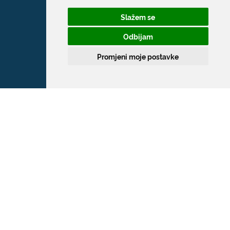
Slažem se
Odbijam
Promjeni moje postavke
Grad Dubrovnik
Pred Dvorom 1
20 000 Dubrovnik
T:
020 351 800
F:
020 321 528
E:
grad@dubrovnik.hr
OIB: 21712494719
MB: 02583020
IBAN: HR35 24070001 809800009