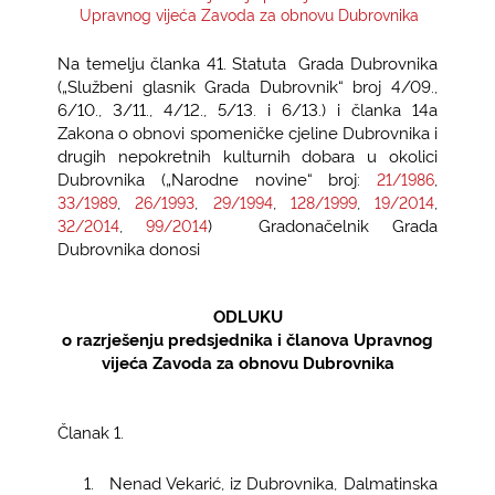
Upravnog vijeća Zavoda za obnovu Dubrovnika
KONTAKTI
Na temelju članka 41. Statuta Grada Dubrovnika
(„Službeni glasnik Grada Dubrovnik“ broj 4/09.,
6/10., 3/11., 4/12., 5/13. i 6/13.) i članka 14a
Zakona o obnovi spomeničke cjeline Dubrovnika i
drugih nepokretnih kulturnih dobara u okolici
Dubrovnika („Narodne novine“ broj:
,
21/1986
,
,
,
,
,
33/1989
26/1993
29/1994
128/1999
19/2014
,
) Gradonačelnik Grada
32/2014
99/2014
Dubrovnika donosi
ODLUKU
o razrješenju predsjednika i članova Upravnog
vijeća Zavoda za obnovu Dubrovnika
Članak 1.
1.
Nenad Vekarić, iz Dubrovnika, Dalmatinska