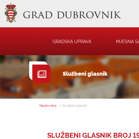
GRADSKA UPRAVA
MJESNA S
GRADONAČELNIK
NATJEČAJI
Službeni glasnik
GRADSKO VIJEĆE
JAVNA OBJAVA
UPRAVNA TIJELA
USTANOVE
SAVJET MLADIH
KOMUNALNA I
DRUŠTVA
Naslovnica
> Službeni glasnik
SLUŽBENI GLASNIK BROJ 19 