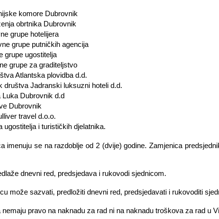
anijske komore Dubrovnik
ženja obrtnika Dubrovnik
ne grupe hotelijera
vne grupe putničkih agencija
 grupe ugostitelja
e grupe za graditeljstvo
štva Atlantska plovidba d.d.
 društva Jadranski luksuzni hoteli d.d.
a Luka Dubrovnik d.d
ave Dubrovnik
liver travel d.o.o.
gostitelja i turističkih djelatnika.
a imenuju se na razdoblje od 2 (dvije) godine. Zamjenica predsjednika 
edlaže dnevni red, predsjedava i rukovodi sjednicom.
icu može sazvati, predložiti dnevni red, predsjedavati i rukovoditi sj
ća nemaju pravo na naknadu za rad ni na naknadu troškova za rad u Vi