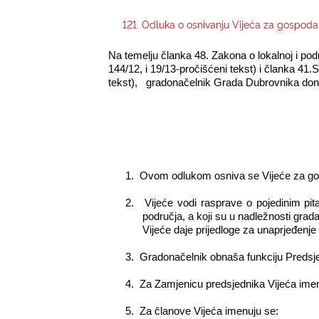
121. Odluka o osnivanju Vijeća za gospoda
Na temelju članka 48. Zakona o lokalnoj i pod
144/12, i 19/13-pročišćeni tekst) i članka 41.
tekst), gradonačelnik Grada Dubrovnika doni
1.
Ovom odlukom osniva se Vijeće za gosp
2.
Vijeće vodi rasprave o pojedinim pi
područja, a koji su u nadležnosti grad
Vijeće daje prijedloge za unaprjeđen
3.
Gradonačelnik obnaša funkciju Predsje
4.
Za Zamjenicu predsjednika Vijeća ime
5.
Za članove Vijeća imenuju se: