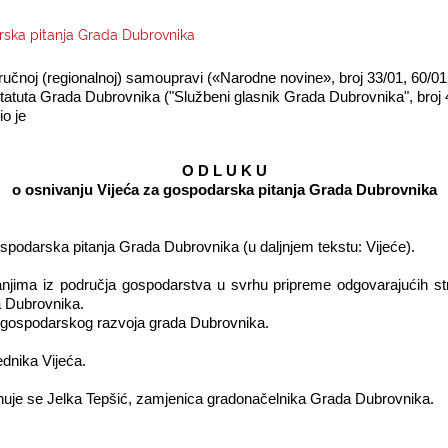
rska pitanja Grada Dubrovnika
ručnoj (regionalnoj) samoupravi («Narodne novine», broj 33/01, 60/01,
Statuta Grada Dubrovnika ("Službeni glasnik Grada Dubrovnika", broj 4/
o je
O D L U K U
o osnivanju Vijeća za gospodarska pitanja Grada Dubrovnika
odarska pitanja Grada Dubrovnika (u daljnjem tekstu: Vijeće).
tanjima iz područja gospodarstva u svrhu pripreme odgovarajućih st
a Dubrovnika.
je gospodarskog razvoja grada Dubrovnika.
dnika Vijeća.
nuje se Jelka Tepšić, zamjenica gradonačelnika Grada Dubrovnika.