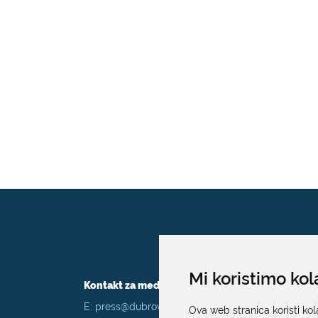
Mi koristimo kol
Kontakt za medije / Press contact
E:
press@dubrovnik.hr
Ova web stranica koristi kol