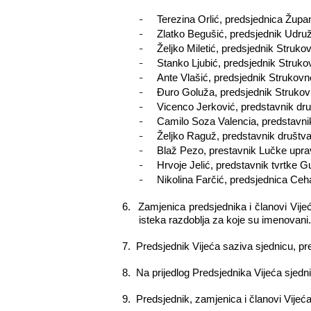
-
Terezina Orlić, predsjednica Žup
-
Zlatko Begušić, predsjednik Udru
-
Željko Miletić, predsjednik Strukov
-
Stanko Ljubić, predsjednik Struko
-
Ante Vlašić, predsjednik Strukovne
-
Đuro Goluža, predsjednik Strukovn
-
Vicenco Jerković, predstavnik dru
-
Camilo Soza Valencia, predstavnik
-
Željko Raguž, predstavnik društv
-
Blaž Pezo, prestavnik Lučke upr
-
Hrvoje Jelić, predstavnik tvrtke Gul
-
Nikolina Farčić, predsjednica Ceha u
6.
Zamjenica predsjednika i članovi Vijeć
isteka razdoblja za koje su imenovani.
7.
Predsjednik Vijeća saziva sjednicu, pr
8.
Na prijedlog Predsjednika Vijeća sjedn
9.
Predsjednik, zamjenica i članovi Vije