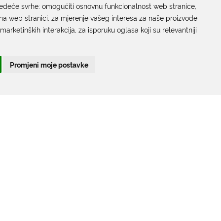
jedeće svrhe:
Grada Dubrovnika
omogućiti osnovnu funkcionalnost web stranice
,
na web stranici
,
za mjerenje vašeg interesa za naše proizvode
Gundulićeva poljana 10, 20000 Dubrovnik
 marketinških interakcija
,
za isporuku oglasa koji su relevantniji
Radno vrijeme sa strankama:
Ponedjeljak – Petak; 9.00 – 12.00 sati
Promjeni moje postavke
T:
+385 20 351 879
Poveznice
Arhiva
|
Arhiva - natječaji