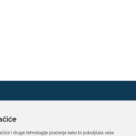
ačiće
Pisarnica
Ured 205; rad sa strankama za sva upravna tijela
ačiće i druge tehnologije praćenja kako bi poboljšala vaše