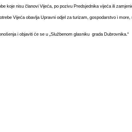
e koje nisu članovi Vijeća, po pozivu Predsjednika vijeća ili zamjen
potrebe Vijeća obavlja Upravni odjel za turizam, gospodarstvo i mo
ošenja i objaviti će se u „Službenom glasniku grada Dubrovnika.“