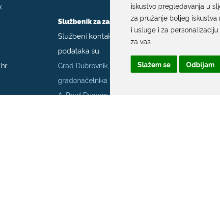
k
iskustvo pregledavanja u sl
za pružanje boljeg iskustva 
Službenik za zaštitu podataka
i usluge i za personalizaciju
Službeni kontakt podaci službenika za zaštitu
za vas
.
podataka su:
Slažem se
Odbijam
.hr
Grad Dubrovnik, Upravni odjel za poslove
gradonačelnika
A: Pred Dvorom 1; E:
szop@dubrovnik.hr
;
T:
+385 20 351 800
70001
Službenik za informiranje Grada Dubrovnika
Službeni kontakt podaci službenika za
informiranje su:
A: Grad Dubrovnik, Pred Dvorom 1, 20 000
Dubrovnik
E:
pristup.informacijama@dubrovnik.hr