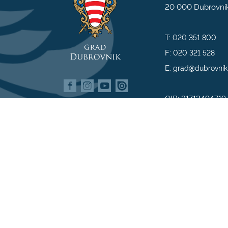
20 000 Dubrovni
T:
020 351 800
F:
020 321 528
E:
grad@dubrovnik
OIB: 21712494719
MB: 02583020
IBAN: HR35 240
809800009