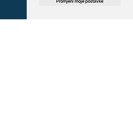
Promjeni moje postavke
Grad Dubrovnik
Pred Dvorom 1
20 000 Dubrovnik
T:
020 351 800
F:
020 321 528
E:
grad@dubrovnik.hr
OIB: 21712494719
MB: 02583020
IBAN: HR35 24070001 809800009
Kontakt za medije / Press contact
E:
press@dubrovnik.hr
Službenik za zaštitu podataka