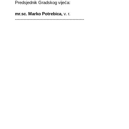
Predsjednik Gradskog vijeća:
mr.sc. Marko Potrebica,
v. r.
------------------------------------------------