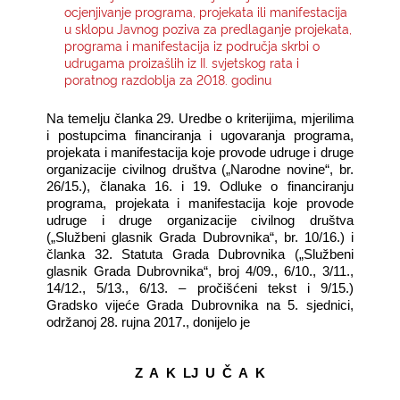
ocjenjivanje programa, projekata ili manifestacija
u sklopu Javnog poziva za predlaganje projekata,
KONTAKTI
programa i manifestacija iz područja skrbi o
udrugama proizašlih iz II. svjetskog rata i
poratnog razdoblja za 2018. godinu
Na temelju članka 29. Uredbe o kriterijima, mjerilima
i postupcima financiranja i ugovaranja programa,
projekata i manifestacija koje provode udruge i druge
organizacije civilnog društva („Narodne novine“, br.
26/15.), članaka 16. i 19. Odluke o financiranju
programa, projekata i manifestacija koje provode
udruge i druge organizacije civilnog društva
(„Službeni glasnik Grada Dubrovnika“, br. 10/16.) i
članka 32. Statuta Grada Dubrovnika („Službeni
glasnik Grada Dubrovnika“, broj 4/09., 6/10., 3/11.,
14/12., 5/13., 6/13. – pročišćeni tekst i 9/15.)
Gradsko vijeće Grada Dubrovnika na 5. sjednici,
održanoj 28. rujna 2017., donijelo je
Z A K LJ U Č A K