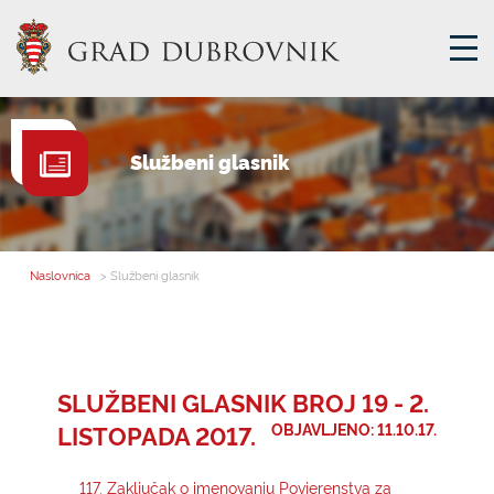
GRADSKA UPRAVA
Službeni glasnik
GRADONAČELNIK
MJESNA SAMOUPRAVA
GRADSKO VIJEĆE
Naslovnica
> Službeni glasnik
UPRAVNA TIJELA
ZA GRAĐANE
SAVJET MLADIH
SLUŽBENI GLASNIK BROJ 19 - 2.
LISTOPADA 2017.
OBJAVLJENO: 11.10.17.
E-USLUGE
117. Zaključak o imenovanju Povjerenstva za