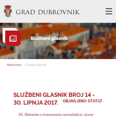
GRADSKA UPRAVA
Službeni glasnik
GRADONAČELNIK
MJESNA SAMOUPRAVA
GRADSKO VIJEĆE
Naslovnica
> Službeni glasnik
UPRAVNA TIJELA
ZA GRAĐANE
SAVJET MLADIH
SLUŽBENI GLASNIK BROJ 14 -
30. LIPNJA 2017.
OBJAVLJENO: 07.07.17.
E-USLUGE
65. Rješenje o imenovanju ravnateljice Javne