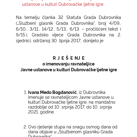
ustanove u kulturi Dubrovačke ljetne igre
KONTAKTI
Na temelju članka 32. Statuta Grada Dubrovnika
(„Službeni glasnik Grada Dubrovnika“, broj 4/09.,
6/10., 3/11., 14/12., 5/13., 6/13. – pročišćeni tekst i
9/15.), Gradsko vijeće Grada Dubrovnika na 2.
sjednici, održanoj 30. lipnja 2017., donijelo je
R J E Š E NJ E
o imenovanju ravnateljice
Javne ustanove u kulturi Dubrovačke ljetne igre
Ivana Medo Bogdanović
, iz Dubrovnika
imenuje se ravnateljicom Javne ustanove u
kulturi Dubrovačke ljetne igre, na mandatno
razdoblje od 10. srpnja 2017. do 10. srpnja
2021. godine.
Ovo rješenje stupa na snagu osmog dana od
dana objave u „Službenom glasniku Grada
Dubrovnika“.