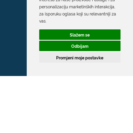
personalizaciju marketinških interakcija
,
za isporuku oglasa koji su relevantniji za
vas
.
Slažem se
Odbijam
Promjeni moje postavke
Grad Dubrovnik
Pred Dvorom 1
20 000 Dubrovnik
T:
020 351 800
F:
020 321 528
E:
grad@dubrovnik.hr
OIB: 21712494719