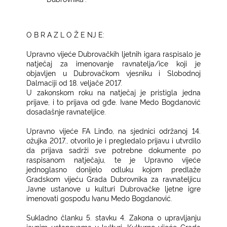
O B R A Z L O Ž E NJ E:
Upravno vijeće Dubrovačkih ljetnih igara raspisalo je
natječaj za imenovanje ravnatelja/ice koji je
objavljen u Dubrovačkom vjesniku i Slobodnoj
Dalmaciji od 18. veljače 2017.
U zakonskom roku na natječaj je pristigla jedna
prijave, i to prijava od gđe. Ivane Medo Bogdanović
dosadašnje ravnateljice.
Upravno vijeće FA Linđo, na sjednici održanoj 14.
ožujka 2017., otvorilo je i pregledalo prijavu i utvrdilo
da prijava sadrži sve potrebne dokumente po
raspisanom natječaju, te je Upravno vijeće
jednoglasno donijelo odluku kojom predlaže
Gradskom vijeću Grada Dubrovnika za ravnateljicu
Javne ustanove u kulturi Dubrovačke ljetne igre
imenovati gospođu Ivanu Medo Bogdanović.
Sukladno članku 5. stavku 4. Zakona o upravljanju
javnim ustanovama u kulturi, Kulturno vijeće Grada