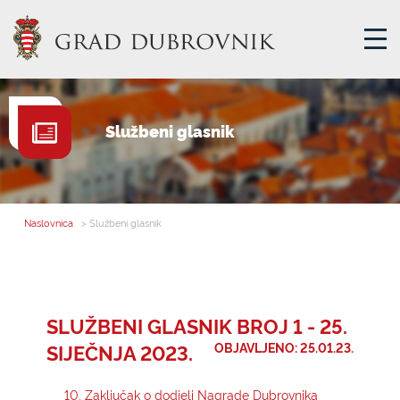
GRADSKA UPRAVA
Službeni glasnik
GRADONAČELNIK
MJESNA SAMOUPRAVA
GRADSKO VIJEĆE
Naslovnica
> Službeni glasnik
UPRAVNA TIJELA
ZA GRAĐANE
SAVJET MLADIH
SLUŽBENI GLASNIK BROJ 1 - 25.
SIJEČNJA 2023.
OBJAVLJENO: 25.01.23.
E-USLUGE
10. Zaključak o dodjeli Nagrade Dubrovnika