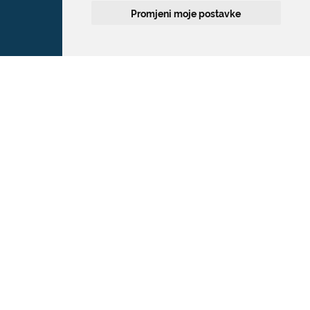
Promjeni moje postavke
Grad Dubrovnik
Pred Dvorom 1
20 000 Dubrovnik
T:
020 351 800
F:
020 321 528
E:
grad@dubrovnik.hr
OIB: 21712494719
MB: 02583020
IBAN: HR35 24070001 809800009
Kontakt za medije / Press contact
E:
press@dubrovnik.hr