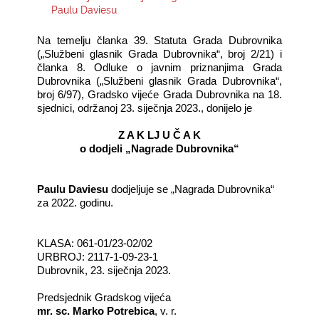
Paulu Daviesu
KONTAKTI
Na temelju članka 39. Statuta Grada Dubrovnika
(„Službeni glasnik Grada Dubrovnika“, broj 2/21) i
članka 8. Odluke o javnim priznanjima Grada
Dubrovnika („Službeni glasnik Grada Dubrovnika“,
broj 6/97), Gradsko vijeće Grada Dubrovnika na 18.
sjednici, održanoj 23. siječnja 2023., donijelo je
Z A K LJ U Č A K
o dodjeli „Nagrade Dubrovnika“
Paulu Daviesu
dodjeljuje se „Nagrada Dubrovnika“
za 2022. godinu.
KLASA: 061-01/23-02/02
URBROJ: 2117-1-09-23-1
Dubrovnik, 23. siječnja 2023.
Predsjednik Gradskog vijeća
mr. sc. Marko Potrebica
, v. r.