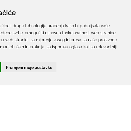
ačiće
Pisarnica
Ured 205; rad sa strankama za sva upravna tijela
ačiće i druge tehnologije praćenja kako bi poboljšala vaše
jedeće svrhe:
Grada Dubrovnika
omogućiti osnovnu funkcionalnost web stranice
,
na web stranici
,
za mjerenje vašeg interesa za naše proizvode
Gundulićeva poljana 10, 20000 Dubrovnik
 marketinških interakcija
,
za isporuku oglasa koji su relevantniji
Radno vrijeme sa strankama:
Ponedjeljak – Petak; 9.00 – 12.00 sati
Promjeni moje postavke
T:
+385 20 351 879
Poveznice
Arhiva
|
Arhiva - natječaji