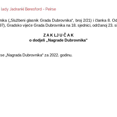
 lady Jadranki Beresford - Peirse
ika („Službeni glasnik Grada Dubrovnika“, broj 2/21) i članka 8. 
97), Gradsko vijeće Grada Dubrovnika na 18. sjednici, održanoj 23. sij
Z A K LJ U Č A K
o dodjeli „Nagrade Dubrovnika“
e se „Nagrada Dubrovnika“ za 2022. godinu.