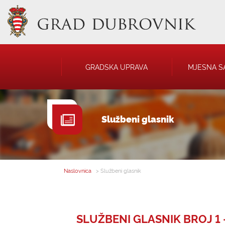
GRADSKA UPRAVA
MJESNA S
GRADONAČELNIK
NATJEČAJI
Službeni glasnik
GRADSKO VIJEĆE
JAVNA OBJAVA
UPRAVNA TIJELA
USTANOVE
SAVJET MLADIH
KOMUNALNA I
DRUŠTVA
Naslovnica
> Službeni glasnik
SLUŽBENI GLASNIK BROJ 1 -