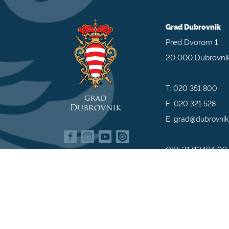
Grad Dubrovnik
Pred Dvorom 1
20 000 Dubrovni
T:
020 351 800
F:
020 321 528
E:
grad@dubrovnik
OIB: 21712494719
MB: 02583020
IBAN: HR35 240
809800009