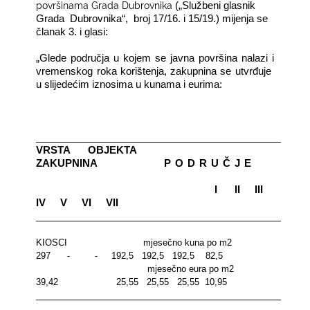
površinama Grada Dubrovnika
(„Službeni glasnik
Grada
Dubrovnika“,
broj 17/16. i 15/19.) mijenja se
članak 3. i glasi:
„Glede područja u kojem se javna površina nalazi i
vremenskog roka korištenja, zakupnina se utvrđuje
u slijedećim iznosima u kunama i eurima:
_________________________________________________
VRSTA
OBJEKTA
ZAKUPNINA
P
O
D
R
U
Č
J
E
I
II
III
IV
V
VI
VII
_________________________________________________
KIOSCI
mjesečno kuna po m2
297
-
-
192,5
192,5
192,5
82,5
mjesečno eura po m2
39,42
25,55
25,55
25,55
10,95
_________________________________________________