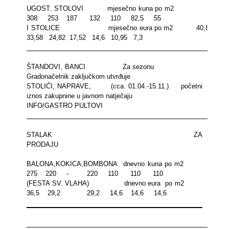
UGOST. STOLOVI
mjesečno kuna po m2
308
253
187
132
110
82,5
55
I STOLICE
mjesečno eura po m2
40,88
33,58
24,82
17,52
14,6
10,95
7,3
_________________________________________________
ŠTANDOVI, BANCI
Za sezonu
Gradonačelnik zaključkom utvrđuje
STOLIĆI, NAPRAVE,
(cca. 01.04.-15.11.)
početni
iznos zakupnine u javnom natječaju
INFO/GASTRO PULTOVI
_________________________________________________
STALAK ZA
PRODAJU
BALONA,KOKICA,BOMBONA
dnevno kuna po m2
275
220
-
220
110
110
110
(FESTA SV. VLAHA)
dnevno eura
po m2
36,5
29,2
29,2
14,6
14,6
14,6
_________________________________________________