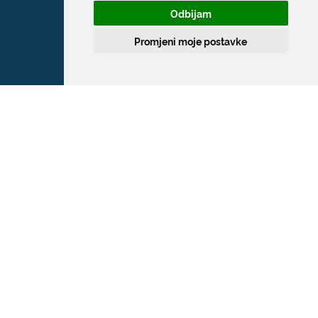
Odbijam
Promjeni moje postavke
Grad Dubrovnik
Pred Dvorom 1
20 000 Dubrovnik
T:
020 351 800
F:
020 321 528
E:
grad@dubrovnik.hr
OIB: 21712494719
MB: 02583020
IBAN: HR35 24070001 809800009
Kontakt za medije / Press contact
E:
press@dubrovnik.hr