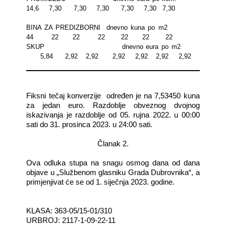
14,6
7,30
7,30
7,30
7,30
7,30
7,30
BINA ZA PREDIZBORNI
dnevno kuna po m2
44
22
22
22
22
22
22
SKUP
dnevno eura po m2
5,84
2,92
2,92
2,92
2,92
2,92
2,92
Fiksni tečaj konverzije
određen je na 7,53450 kuna
za jedan euro. Razdoblje obveznog dvojnog
iskazivanja je razdoblje od 05. rujna 2022. u 00:00
sati do 31. prosinca 2023. u 24:00 sati.
Članak 2.
Ova odluka stupa na snagu osmog dana od dana
objave u „Službenom glasniku Grada Dubrovnika“, a
primjenjivat će se od 1. siječnja 2023. godine.
KLASA: 363-05/15-01/310
URBROJ: 2117-1-09-22-11