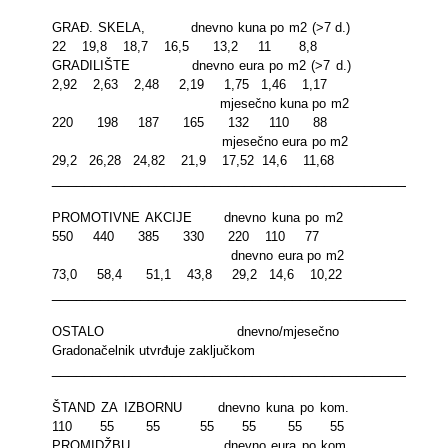
GRAĐ. SKELA,
dnevno kuna po m2 (>7 d.)
22
19,8
18,7
16,5
13,2
11
8,8
GRADILIŠTE
dnevno eura po m2 (>7 d.)
2,92
2,63
2,48
2,19
1,75
1,46
1,17
mjesečno kuna po m2
220
198
187
165
132
110
88
mjesečno eura po m2
29,2
26,28
24,82
21,9
17,52
14,6
11,68
_________________________________________________
PROMOTIVNE AKCIJE
dnevno kuna po m2
550
440
385
330
220
110
77
dnevno eura po m2
73,0
58,4
51,1
43,8
29,2
14,6
10,22
_________________________________________________
OSTALO
dnevno/mjesečno
Gradonačelnik utvrđuje zaključkom
_________________________________________________
ŠTAND ZA IZBORNU
dnevno kuna po kom.
110
55
55
55
55
55
55
PROMIDŽBU
dnevno eura po kom.