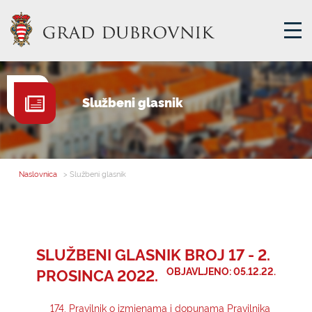
GRADSKA UPRAVA
Službeni glasnik
GRADONAČELNIK
MJESNA SAMOUPRAVA
GRADSKO VIJEĆE
Naslovnica
> Službeni glasnik
UPRAVNA TIJELA
ZA GRAĐANE
SAVJET MLADIH
SLUŽBENI GLASNIK BROJ 17 - 2.
PROSINCA 2022.
OBJAVLJENO: 05.12.22.
E-USLUGE
174. Pravilnik o izmjenama i dopunama Pravilnika