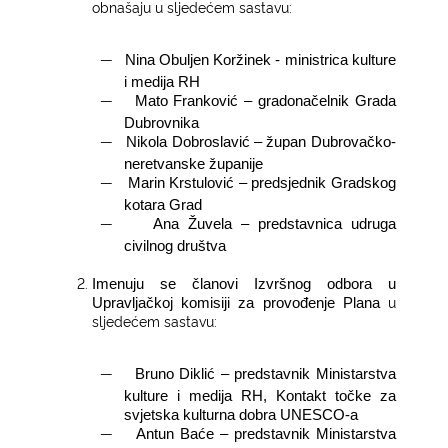
obnašaju u sljedećem sastavu:
―
Nina Obuljen Koržinek - ministrica kulture
i medija RH
―
Mato Franković – gradonačelnik Grada
Dubrovnika
―
Nikola Dobroslavić – župan Dubrovačko-
neretvanske županije
―
Marin Krstulović – predsjednik Gradskog
kotara Grad
―
Ana Žuvela – predstavnica udruga
civilnog društva
Imenuju se članovi Izvršnog odbora u
u
Upravljačkoj komisiji za provođenje Plana
sljedećem sastavu:
―
Bruno Diklić – predstavnik Ministarstva
kulture i medija RH, Kontakt točke za
svjetska kulturna dobra UNESCO-a
―
Antun Baće – predstavnik Ministarstva