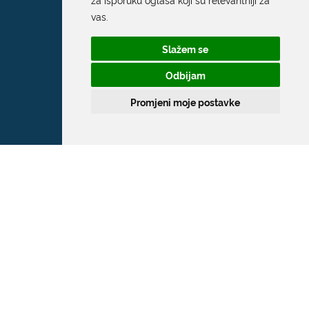
vas
.
Slažem se
Odbijam
Promjeni moje postavke
Grad Dubrovnik
Pred Dvorom 1
20 000 Dubrovnik
T:
020 351 800
F:
020 321 528
E:
grad@dubrovnik.hr
OIB: 21712494719
MB: 02583020