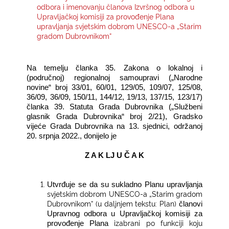
odbora i imenovanju članova Izvršnog odbora u
Upravljačkoj komisiji za provođenje Plana
KONTAKTI
upravljanja svjetskim dobrom UNESCO-a „Starim
gradom Dubrovnikom“
Na temelju članka 35. Zakona o lokalnoj i
(područnoj) regionalnoj samoupravi („Narodne
novine“ broj
33/01
,
60/01
,
129/05
,
109/07
,
125/08
,
36/09
,
36/09
,
150/11
,
144/12
,
19/13
,
137/15
,
123/17
)
članka 39. Statuta Grada Dubrovnika („Službeni
glasnik Grada Dubrovnika“ broj
2/21), Gradsko
vijeće Grada Dubrovnika na 13. sjednici, održanoj
20. srpnja
2022., donijelo je
Z A K LJ U Č A K
Utvrđuje se da su sukladno Planu upravljanja
svjetskim dobrom UNESCO-a „Starim gradom
Dubrovnikom“ (u daljnjem tekstu: Plan)
članovi
Upravnog odbora u Upravljačkoj komisiji za
izabrani po funkciji koju
provođenje Plana