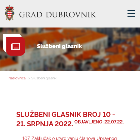
GRADSKA UPRAVA
Službeni glasnik
GRADONAČELNIK
MJESNA SAMOUPRAVA
GRADSKO VIJEĆE
Naslovnica
> Službeni glasnik
UPRAVNA TIJELA
ZA GRAĐANE
SAVJET MLADIH
SLUŽBENI GLASNIK BROJ 10 -
21. SRPNJA 2022.
OBJAVLJENO: 22.07.22.
E-USLUGE
107. Zaključak o utvrđivanju članova Upravnog