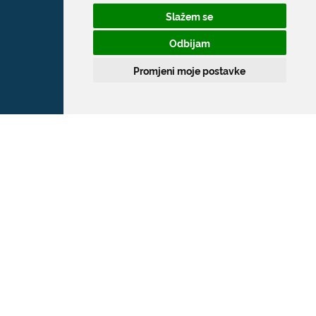
Slažem se
Odbijam
Promjeni moje postavke
Grad Dubrovnik
Pred Dvorom 1
20 000 Dubrovnik
T:
020 351 800
F:
020 321 528
E:
grad@dubrovnik.hr
OIB: 21712494719
MB: 02583020
IBAN: HR35 24070001 809800009