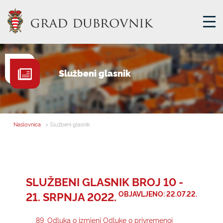
GRADSKA UPRAVA
Službeni glasnik
GRADONAČELNIK
MJESNA SAMOUPRAVA
GRADSKO VIJEĆE
Naslovnica
> Službeni glasnik
UPRAVNA TIJELA
ZA GRAĐANE
SAVJET MLADIH
SLUŽBENI GLASNIK BROJ 10 -
21. SRPNJA 2022.
OBJAVLJENO: 22.07.22.
E-USLUGE
89. Odluka o izmjeni Odluke o privremenoj