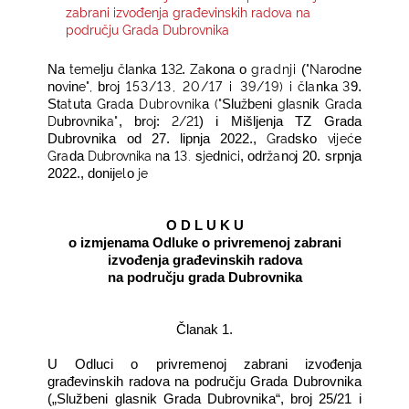
zabrani izvođenja građevinskih radova na
području Grada Dubrovnika
KONTAKTI
t
e
m
e
j
č
a
k
32
Z
a
gradnji
"Na
d
Na
l
u
l
n
a 1
.
kona o
(
ro
ne
v
e",
o
153/13, 20/17 i 39/19)
i
č
a
3
no
in
br
j
l
nka
9.
a
t
t
G
a
d
D
ub
r
o
vn
i
k
(
"
ž
e
g
a
s
i
G
a
d
St
u
a
r
a
a
Slu
b
ni
l
n
k
r
a
D
v
a"
o
2/21
ubro
nik
, br
j:
) i Mišljenja TZ Grada
G
a
v
i
j
e
ć
Dubrovnika od 27. lipnja 2022.,
r
dsko
e
G
a
D
u
b
ro
vn
i
k
a
n
13.
j
e
i
c
i
ž
a
o
r
da
a
s
dn
, odr
n
j
20. srpnja
e
l
j
e
2022., donij
o
O D L U K U
o izmjenama Odluke o privremenoj zabrani
izvođenja građevinskih radova
na području grada Dubrovnika
Članak 1.
U Odluci o privremenoj zabrani izvođenja
građevinskih radova na području Grada Dubrovnika
(„Službeni glasnik Grada Dubrovnika“, broj 25/21 i