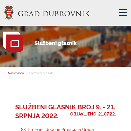
GRADSKA UPRAVA
Službeni glasnik
GRADONAČELNIK
MJESNA SAMOUPRAVA
GRADSKO VIJEĆE
Naslovnica
> Službeni glasnik
UPRAVNA TIJELA
ZA GRAĐANE
SAVJET MLADIH
SLUŽBENI GLASNIK BROJ 9. - 21.
SRPNJA 2022.
OBJAVLJENO: 21.07.22.
E-USLUGE
83. Izmjene i dopune Proračuna Grada