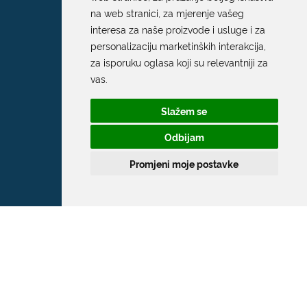
na web stranici
,
za mjerenje vašeg
interesa za naše proizvode i usluge i za
personalizaciju marketinških interakcija
,
za isporuku oglasa koji su relevantniji za
vas
.
Slažem se
Odbijam
Promjeni moje postavke
Grad Dubrovnik
Pred Dvorom 1
20 000 Dubrovnik
T:
020 351 800
F:
020 321 528
E:
grad@dubrovnik.hr